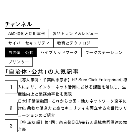
チャンネル
AIの進化と活用事例
製品トレンド＆レビュー
サイバーセキュリティ
教育とテクノロジー
自治体・公共
ハイブリッドワーク
ワークステーション
プリンター
「自治体・公共」の人気記事
【導入事例・千葉県市原市】HP Sure Click Enterpriseの導
1
入により、インターネット活用における課題を解決し、生
産性向上と業務効率化を実現
日本HP講演動画 - これからの国・地方ネットワーク変革に
2
対応 柔軟な働き方と高セキュリティを両立する次世代ソリ
ューションのご紹介
【谷 正友 編】第1回：奈良発GIGA先行と県域共同調達の舞
3
台裏