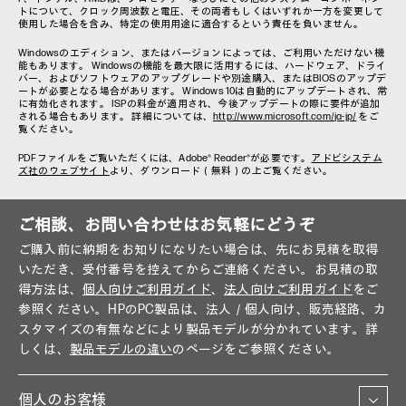
トについて、クロック周波数と電圧、その両者もしくはいずれか一方を変更して
使用した場合を含み、特定の使用用途に適合するという責任を負いません。
Windowsのエディション、またはバージョンによっては、ご利用いただけない機
能もあります。 Windowsの機能を最大限に活用するには、ハードウェア、ドライ
バー、およびソフトウェアのアップグレードや別途購入、またはBIOSのアップデ
ートが必要となる場合があります。 Windows 10は自動的にアップデートされ、常
に有効化されます。 ISPの料金が適用され、今後アップデートの際に要件が追加
される場合もあります。 詳細については、
http://www.microsoft.com/ja-jp/
をご
覧ください。
PDFファイルをご覧いただくには、Adobe® Reader®が必要です。
アドビシステム
ズ社のウェブサイト
より、ダウンロード（無料）の上ご覧ください。
ご相談、お問い合わせはお気軽にどうぞ
ご購入前に納期をお知りになりたい場合は、先にお見積を取得
いただき、受付番号を控えてからご連絡ください。お見積の取
得方法は、
個人向けご利用ガイド
、
法人向けご利用ガイド
をご
参照ください。HPのPC製品は、法人／個人向け、販売経路、カ
スタマイズの有無などにより製品モデルが分かれています。詳
しくは、
製品モデルの違い
のページをご参照ください。
個人のお客様