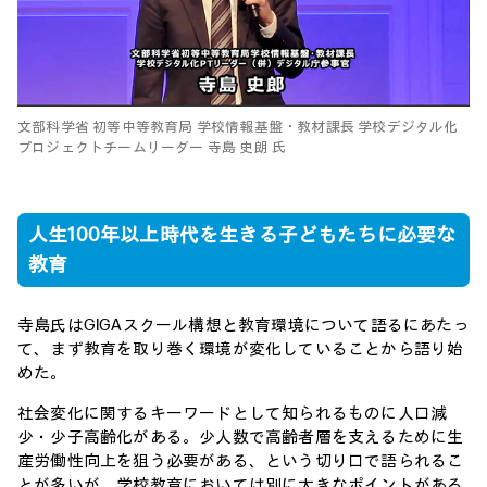
文部科学省 初等中等教育局 学校情報基盤・教材課長 学校デジタル化
プロジェクトチームリーダー 寺島 史朗 氏
人生100年以上時代を生きる子どもたちに必要な
教育
寺島氏はGIGAスクール構想と教育環境について語るにあたっ
て、まず教育を取り巻く環境が変化していることから語り始
めた。
社会変化に関するキーワードとして知られるものに人口減
少・少子高齢化がある。少人数で高齢者層を支えるために生
産労働性向上を狙う必要がある、という切り口で語られるこ
とが多いが、学校教育においては別に大きなポイントがある