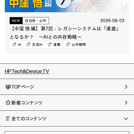
2026-08-03
NEW
自治体・公共
【中窪 悟 編】第7回：レガシーシステムは「遺産」
となるか？ ～AIとの共存戦略～
AI
生成AI
連載
公共機関
HP Tech&Device TV
TOPページ
新着コンテンツ
全てのコンテンツ
チャンネル
タグ
AIの進化と活用事例
事例