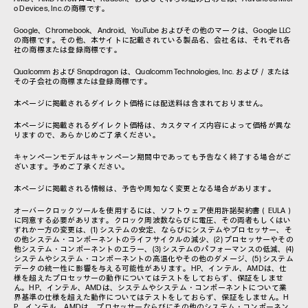
o Devices, Inc.の商標です。
Google、Chromebook、Android、YouTube およびその他のマークは、Google LLC
の商標です。その他、本サイトに記載されている製品名、会社名は、それぞれ各
社の商標または登録商標です。
Qualcomm および Snapdragon は、Qualcomm Technologies, Inc. および／または
その子会社の商標または登録商標です。
本ページに掲載されるダイレクト価格には配送料は含まれておりません。
本ページに掲載されるダイレクト価格は、カスタマイズ内容によって価格が異な
りますので、あらかじめご了承ください。
キャンペーンモデルはキャンペーン期間中であっても予告なく終了する場合がご
ざいます。予めご了承ください。
本ページに掲載される情報は、予告や周知なく変更となる場合があります。
オーバークロックツールを使用するには、ソフトウェア使用許諾契約書（EULA）
に同意する必要があります。クロック周波数ならびに電圧、その両者もしくはい
ずれか一方の変更は、(1) システムの安定、ならびにシステムやプロセッサー、そ
の他システム・コンポーネントのライフサイクルの減少、(2) プロセッサーやその
他システム・コンポーネントのエラー、(3) システムのパフォーマンスの低減、(4)
システムやシステム・コンポーネントの高温化やその他のダメージ、(5) システム
データの統一性に影響を与える可能性があります。HP、インテル、AMDは、仕
様を超えたプロセッサーの動作についてはテストをしておらず、保証をしませ
ん。HP、インテル、AMDは、システムやシステム・コンポーネントについて業
界基準の仕様を超えた動作についてはテストをしておらず、保証をしません。H
P、インテル、AMDは、プロセッサーならびにその他のシステム・コンポーネン