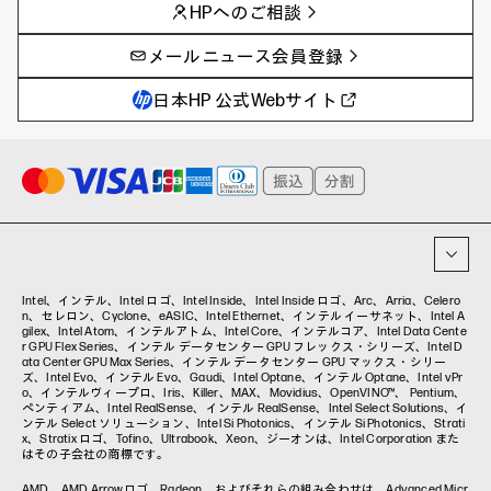
HPへのご相談
製品トレンド & レビュー
イベントレポート
サイバーセキュリティ
AI PC
メールニュース会員登録
教育とテクノロジー
AIワークステーション
自治体・公共
Poly
日本HP 公式Webサイト
ハイブリッドワーク
WXP（DEXツール）
ワークステーション
プリンター
タグ一覧
イベント・コラム
イベント・セミナー情報
コラム一覧
Intel、インテル、Intel ロゴ、Intel Inside、Intel Inside ロゴ、Arc、Arria、Celero
n、セレロン、Cyclone、eASIC、Intel Ethernet、インテル イーサネット、Intel A
gilex、Intel Atom、インテルアトム、Intel Core、インテルコア、Intel Data Cente
r GPU Flex Series、インテル データセンター GPU フレックス・シリーズ、Intel D
ata Center GPU Max Series、インテル データセンター GPU マックス・シリー
ズ、Intel Evo、インテル Evo、Gaudi、Intel Optane、インテル Optane、Intel vPr
o、インテルヴィープロ、Iris、Killer、MAX、Movidius、OpenVINO™、 Pentium、
ペンティアム、Intel RealSense、インテル RealSense、Intel Select Solutions、イ
ンテル Select ソリューション、Intel Si Photonics、インテル Si Photonics、Strati
x、Stratix ロゴ、Tofino、Ultrabook、Xeon、ジーオンは、Intel Corporation また
はその子会社の商標です。
AMD、AMD Arrowロゴ、Radeon、およびそれらの組み合わせは、Advanced Micr