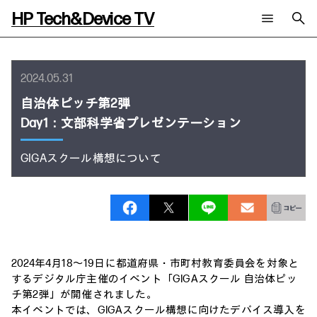
HP Tech&Device TV
新着コンテンツ
検索
HP Tech&Device TV 内のコンテンツを検索します。
2024.05.31
全てのコンテンツ
自治体ピッチ第2弾
チャンネル
タグ
Day1：文部科学省プレゼンテーション
AIの進化と活用事例
事例
ご相談
製品トレンド & レビュー
イベントレポート
GIGAスクール構想について
サイバーセキュリティ
AI PC
メールニュース会員登録
教育とテクノロジー
AIワークステーション
自治体・公共
Poly
日本HP 公式Webサイト
ハイブリッドワーク
WXP（DEXツール）
ワークステーション
プリンター
タグ一覧
イベント・コラム
2024年4月18～19日に都道府県・市町村教育委員会を対象と
イベント・セミナー情報
するデジタル庁主催のイベント「GIGAスクール 自治体ピッ
コラム一覧
チ第2弾」が開催されました。
本イベントでは、GIGAスクール構想に向けたデバイス導入を