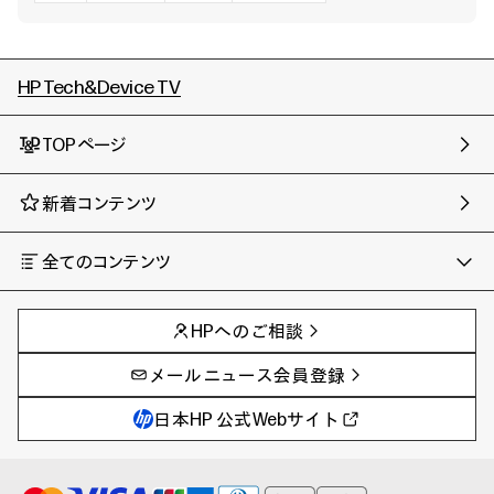
HP Tech&Device TV
TOPページ
新着コンテンツ
全てのコンテンツ
チャンネル
タグ
AIの進化と活用事例
事例
HPへのご相談
製品トレンド & レビュー
イベントレポート
サイバーセキュリティ
AI PC
メールニュース会員登録
教育とテクノロジー
AIワークステーション
自治体・公共
Poly
日本HP 公式Webサイト
ハイブリッドワーク
WXP（DEXツール）
ワークステーション
プリンター
タグ一覧