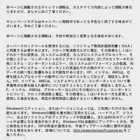
本ページに掲載されるダイレクト価格は、カスタマイズ内容によって価格が異な
りますので、あらかじめご了承ください。
キャンペーンモデルはキャンペーン期間中であっても予告なく終了する場合がご
ざいます。予めご了承ください。
本ページに掲載される情報は、予告や周知なく変更となる場合があります。
オーバークロックツールを使用するには、ソフトウェア使用許諾契約書（EULA）
に同意する必要があります。クロック周波数ならびに電圧、その両者もしくはい
ずれか一方の変更は、(1) システムの安定、ならびにシステムやプロセッサー、そ
の他システム・コンポーネントのライフサイクルの減少、(2) プロセッサーやその
他システム・コンポーネントのエラー、(3) システムのパフォーマンスの低減、(4)
システムやシステム・コンポーネントの高温化やその他のダメージ、(5) システム
データの統一性に影響を与える可能性があります。HP、インテル、AMDは、仕
様を超えたプロセッサーの動作についてはテストをしておらず、保証をしませ
ん。HP、インテル、AMDは、システムやシステム・コンポーネントについて業
界基準の仕様を超えた動作についてはテストをしておらず、保証をしません。H
P、インテル、AMDは、プロセッサーならびにその他のシステム・コンポーネン
トについて、クロック周波数と電圧、その両者もしくはいずれか一方を変更して
使用した場合を含み、特定の使用用途に適合するという責任を負いません。
Windowsのエディション、またはバージョンによっては、ご利用いただけない機
能もあります。 Windowsの機能を最大限に活用するには、ハードウェア、ドライ
バー、およびソフトウェアのアップグレードや別途購入、またはBIOSのアップデ
ートが必要となる場合があります。 Windows 10は自動的にアップデートされ、常
に有効化されます。 ISPの料金が適用され、今後アップデートの際に要件が追加
される場合もあります。 詳細については、
http://www.microsoft.com/ja-jp/
をご
覧ください。