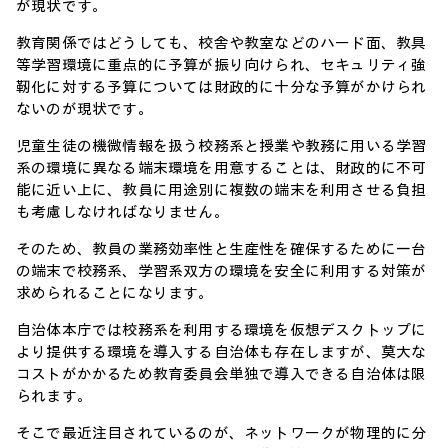
が現状です。
教育関係ではどうしても、校舎や教室などのハード面、教具
等学習環境に重点的に予算が振り向けられ、セキュリティ強
靭化に対する予算については財政的に十分な予算がかけられ
ないのが現状です。
児童生徒の機微情報を扱う校務系と授業や教務に用いる学習
系の環境に異なる端末環境を用意することは、財政的に不可
能に近い上に、教員に用途別に複数の端末を利用させる負担
も考慮しなければなりません。
そのため、教員の業務効率性と生産性を確保するために一台
の端末で校務系、学習系双方の環境を安全に利用する対策が
求められることになります。
自治体本庁では校務系を利用する環境を仮想デスクトップに
より提供する環境を導入する自治体も存在しますが、莫大な
コストがかかるため教育委員会単独で導入できる自治体は限
られます。
そこで最近注目されているのが、ネットワークが物理的に分