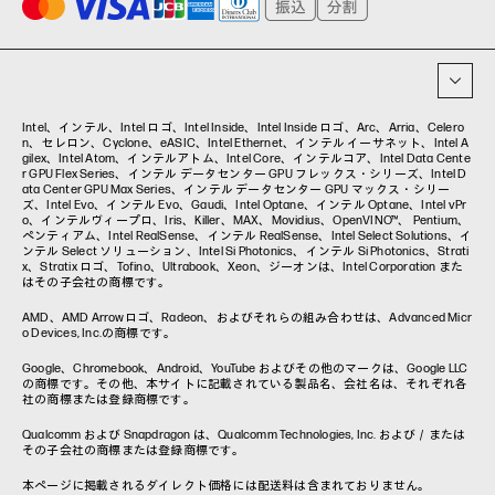
イベント・コラム
イベント・セミナー情報
コラム一覧
Intel、インテル、Intel ロゴ、Intel Inside、Intel Inside ロゴ、Arc、Arria、Celero
n、セレロン、Cyclone、eASIC、Intel Ethernet、インテル イーサネット、Intel A
gilex、Intel Atom、インテルアトム、Intel Core、インテルコア、Intel Data Cente
r GPU Flex Series、インテル データセンター GPU フレックス・シリーズ、Intel D
ata Center GPU Max Series、インテル データセンター GPU マックス・シリー
ズ、Intel Evo、インテル Evo、Gaudi、Intel Optane、インテル Optane、Intel vPr
o、インテルヴィープロ、Iris、Killer、MAX、Movidius、OpenVINO™、 Pentium、
ペンティアム、Intel RealSense、インテル RealSense、Intel Select Solutions、イ
ンテル Select ソリューション、Intel Si Photonics、インテル Si Photonics、Strati
x、Stratix ロゴ、Tofino、Ultrabook、Xeon、ジーオンは、Intel Corporation また
はその子会社の商標です。
AMD、AMD Arrowロゴ、Radeon、およびそれらの組み合わせは、Advanced Micr
o Devices, Inc.の商標です。
Google、Chromebook、Android、YouTube およびその他のマークは、Google LLC
の商標です。その他、本サイトに記載されている製品名、会社名は、それぞれ各
社の商標または登録商標です。
Qualcomm および Snapdragon は、Qualcomm Technologies, Inc. および／または
その子会社の商標または登録商標です。
本ページに掲載されるダイレクト価格には配送料は含まれておりません。