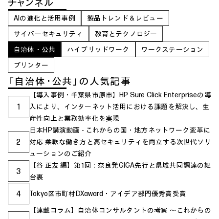
チャンネル
AIの進化と活用事例
製品トレンド＆レビュー
サイバーセキュリティ
教育とテクノロジー
自治体・公共
ハイブリッドワーク
ワークステーション
プリンター
「自治体・公共」の人気記事
【導入事例・千葉県市原市】HP Sure Click Enterpriseの導
1
入により、インターネット活用における課題を解決し、生
産性向上と業務効率化を実現
日本HP講演動画 - これからの国・地方ネットワーク変革に
2
対応 柔軟な働き方と高セキュリティを両立する次世代ソリ
ューションのご紹介
【谷 正友 編】第1回：奈良発GIGA先行と県域共同調達の舞
3
台裏
4
Tokyo区市町村DXaward・アイデア部門優秀賞受賞
【連載コラム】自治体コンサルタントの考察 ～これからの