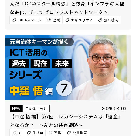
んだ「GIGAスクール構想」と教育ITインフラの大幅
な進化、そしてゼロトラストネットワークへ
GIGAスクール
連載
セキュリティ
公共機関
2026-08-03
NEW
自治体・公共
【中窪 悟 編】第7回：レガシーシステムは「遺産」
となるか？ ～AIとの共存戦略～
AI
生成AI
連載
公共機関