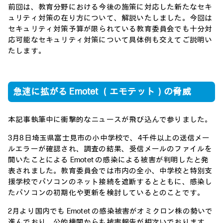
前回は、教育分野における今後の施策に対応した新たなセキ
ュリティ対策の在り方について、解説いたしました。今回は
セキュリティ対策予算が限られている教育委員会でも十分対
応可能なセキュリティ対策について具体例も交えてご説明い
たします。
急速に拡がる Emotet （エモテット）の脅威
本記事執筆中に衝撃的なニュースが飛び込んで参りました。
3月8日埼玉県富士見市の小中学校で、4千件以上の送信メー
ルエラーが確認され、調査の結果、受信メールのファイルを
開いたことによる Emotet の感染による被害が判明したと発
表されました。教育委員会では市内の全小、中学校と特別支
援学校でパソコンのネット接続を遮断するとともに、感染し
たパソコンの初期化や更新を検討しているとのことです。
2月より国内でも Emotet の感染被害がオミクロン株の勢いで
進んでおり、公的機関からも被害報告が相次いでおります。