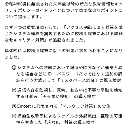
令和4年3月に発表された来年度以降の新たな教育情報セキュ
リティポリシーガイドラインについて重要な改訂ポイントに
ついて提示します。
まず一つの重要項目として、「アクセス制御による対策を講
じたシステム構成を実現するために校務用端末における詳細
なセキュリティ対策」が追記されました。
具体的には校務用端末に以下の対応が求められることになり
ました。
① システムへの接続において場所や時間などが通常と異
なる場合などに ID ・パスワードだけではなく追加の認
証を行う方式として「リスクベース認証」の導入検討
② 通信内容を監視し、異常、あるいは不審な挙動を検知
する仕組み「ふるまい検知」 の導入検討
③ Emotet に代表される「マルウェア対策」の実施
④ 標的型攻撃等によるファイルの外部流出、盗聴の可能
性を考慮した「暗号化」対策の導入検討