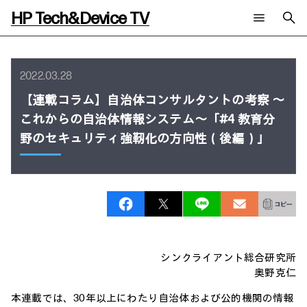
HP Tech&Device TV
新着コンテンツ
検索
HP Tech&Device TV 内のコンテンツを検索します。
2022.03.28
全てのコンテンツ
【連載コラム】自治体コンサルタントの考察 ～
チャンネル
タグ
これからの自治体情報システム～「#4 教育分
AIの進化と活用事例
事例
ご相談
野のセキュリティ強靭化の方向性（後編）」
製品トレンド & レビュー
イベントレポート
サイバーセキュリティ
AI PC
メールニュース会員登録
教育とテクノロジー
AIワークステーション
自治体・公共
Poly
日本HP 公式Webサイト
ハイブリッドワーク
WXP（DEXツール）
ワークステーション
プリンター
タグ一覧
イベント・コラム
シンクライアント総合研究所
イベント・セミナー情報
奥野克仁
コラム一覧
本連載では、30年以上にわたり自治体および公的機関の情報