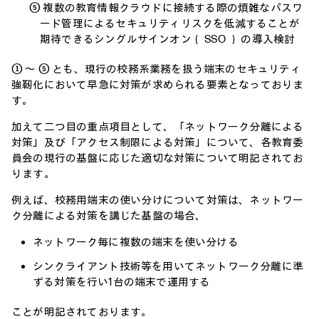
⑤ 複数の教育情報クラウドに接続する際の煩雑なパスワ
ード管理によるセキュリティリスクを低減することが
期待できるシングルサインオン（ SSO ） の導入検討
① ～ ⑤ とも、現行の校務系業務を扱う端末のセキュリティ
強靭化において早急に対策が求められる要素となっておりま
す。
加えて二つ目の重点項目として、「ネットワーク分離による
対策」及び「アクセス制限による対策」について、各教育委
員会の現行の基盤に応じた適切な対策について明記されてお
ります。
例えば、校務用端末の使い分けについて対策は、ネットワー
ク分離による対策を講じた基盤の場合、
ネットワーク毎に複数の端末を使い分ける
シンクライアント技術等を用いてネットワーク分離に準
ずる対策を行い1台の端末で運用する
ことが明記されております。