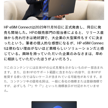
HP eSIM Connectは2023年11月16日に正式発表し、同日に発
売も開始した。HPの販売部門の担当者によると、リリース直
後から売れ行きは絶好調で、大企業の大型案件もすぐに決ま
ったという。筆者の個人的な感想になるが、HP eSIM Connec
tは使わない理由がないほど素晴らしいソリューションだと感
じている。興味を持っていただいた企業のみなさまは、早め
に相談していただいたほうがよいだろう。
※このコンテンツには日本HPの公式見解を示さないものが一部含まれ
ます。また、日本HPのサポート範囲に含まれない内容や、日本HPが
推奨する使い方ではないケースが含まれている可能性があります。ま
た、コンテンツ中の固有名詞は、一般に各社の商標または登録商標で
すが、必ずしも「™」や「®」といった商標表示が付記されていませ
ん。