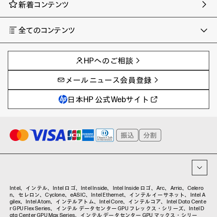
新着コンテンツ
全てのコンテンツ
チャンネル
タグ
AIの進化と活用事例
事例
HPへのご相談
製品トレンド & レビュー
イベントレポート
サイバーセキュリティ
AI PC
メールニュース会員登録
教育とテクノロジー
AIワークステーション
自治体・公共
Poly
日本HP 公式Webサイト
ハイブリッドワーク
WXP（DEXツール）
ワークステーション
プリンター
タグ一覧
イベント・コラム
イベント・セミナー情報
コラム一覧
Intel、インテル、Intel ロゴ、Intel Inside、Intel Inside ロゴ、Arc、Arria、Celero
n、セレロン、Cyclone、eASIC、Intel Ethernet、インテル イーサネット、Intel A
gilex、Intel Atom、インテルアトム、Intel Core、インテルコア、Intel Data Cente
r GPU Flex Series、インテル データセンター GPU フレックス・シリーズ、Intel D
ata Center GPU Max Series、インテル データセンター GPU マックス・シリー