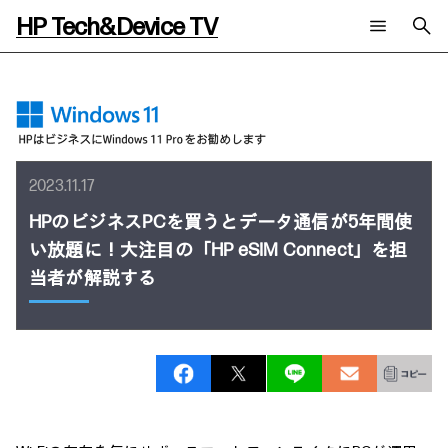
HP Tech&Device TV
新着コンテンツ
検索
HP Tech&Device TV 内のコンテンツを検索します。
全てのコンテンツ
チャンネル
タグ
AIの進化と活用事例
事例
2023.11.17
ご相談
製品トレンド & レビュー
イベントレポート
HPのビジネスPCを買うとデータ通信が5年間使
サイバーセキュリティ
AI PC
メールニュース会員登録
い放題に！大注目の「HP eSIM Connect」を担
教育とテクノロジー
AIワークステーション
自治体・公共
Poly
当者が解説する
日本HP 公式Webサイト
ハイブリッドワーク
WXP（DEXツール）
ワークステーション
プリンター
タグ一覧
イベント・コラム
イベント・セミナー情報
コラム一覧