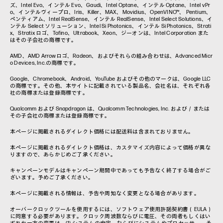
ズ、Intel Evo、インテル Evo、Gaudi、Intel Optane、インテル Optane、Intel vPr
o、インテルヴィープロ、Iris、Killer、MAX、Movidius、OpenVINO™、 Pentium、
ペンティアム、Intel RealSense、インテル RealSense、Intel Select Solutions、イ
ンテル Select ソリューション、Intel Si Photonics、インテル Si Photonics、Strati
x、Stratix ロゴ、Tofino、Ultrabook、Xeon、ジーオンは、Intel Corporation また
はその子会社の商標です。
AMD、AMD Arrowロゴ、Radeon、およびそれらの組み合わせは、Advanced Micr
o Devices, Inc.の商標です。
Google、Chromebook、Android、YouTube およびその他のマークは、Google LLC
の商標です。その他、本サイトに記載されている製品名、会社名は、それぞれ各
社の商標または登録商標です。
Qualcomm および Snapdragon は、Qualcomm Technologies, Inc. および／または
その子会社の商標または登録商標です。
本ページに掲載されるダイレクト価格には配送料は含まれておりません。
本ページに掲載されるダイレクト価格は、カスタマイズ内容によって価格が異な
りますので、あらかじめご了承ください。
キャンペーンモデルはキャンペーン期間中であっても予告なく終了する場合がご
ざいます。予めご了承ください。
本ページに掲載される情報は、予告や周知なく変更となる場合があります。
オーバークロックツールを使用するには、ソフトウェア使用許諾契約書（EULA）
に同意する必要があります。クロック周波数ならびに電圧、その両者もしくはい