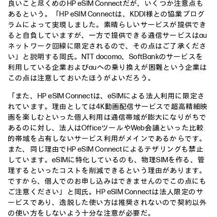
良いこと尽くめのHP eSIM Connectだが、いくつか注意点も
あるという。「HP eSIM Connectは、KDDI様との協業プログ
ラムによって実現しました。素晴らしいサービスが提供でき
ると自負していますが、一方で提供できる通信サービスはau
ネットワーク回線に限定されるので、その点はご了承くださ
い」と説明する岡氏。NTT docomo、SoftBankのサービスを
利用している企業およびauへの乗り換えが困難という企業は
この点は注意しておいたほうがよいだろう。
「また、HP eSIM Connectは、eSIMによる法人利用に限定さ
れています。理由としては4K動画配信サービスで超高精細映
画を楽しむといった個人利用は通信帯域が膨大になりがちで
あるのに対し、法人はOfficeツールやWeb会議といった比較
的帯域を占有しないサービス利用がメインであるからです。
また、同じ理由でHP eSIM Connectによるテザリングも禁止
しています。eSIMに特化しているのも、物理SIMを作る、管
理するといったコストを削減できるという理由があります。
ですから、個人でのお申し込みはできませんのでこの点にも
ご注意ください」と岡氏。HP eSIM Connectは法人限定のサ
ービスであり、逸脱した使い方は推奨されないので契約以外
の使い方をしないよう十分な注意が必要だ。