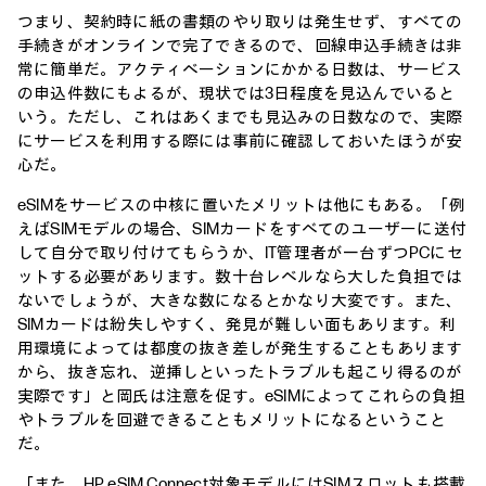
つまり、契約時に紙の書類のやり取りは発生せず、すべての
手続きがオンラインで完了できるので、回線申込手続きは非
常に簡単だ。アクティベーションにかかる日数は、サービス
の申込件数にもよるが、現状では3日程度を見込んでいると
いう。ただし、これはあくまでも見込みの日数なので、実際
にサービスを利用する際には事前に確認しておいたほうが安
心だ。
eSIMをサービスの中核に置いたメリットは他にもある。「例
えばSIMモデルの場合、SIMカードをすべてのユーザーに送付
して自分で取り付けてもらうか、IT管理者が一台ずつPCにセ
ットする必要があります。数十台レベルなら大した負担では
ないでしょうが、大きな数になるとかなり大変です。また、
SIMカードは紛失しやすく、発見が難しい面もあります。利
用環境によっては都度の抜き差しが発生することもあります
から、抜き忘れ、逆挿しといったトラブルも起こり得るのが
実際です」と岡氏は注意を促す。eSIMによってこれらの負担
やトラブルを回避できることもメリットになるということ
だ。
「また、HP eSIM Connect対象モデルにはSIMスロットも搭載