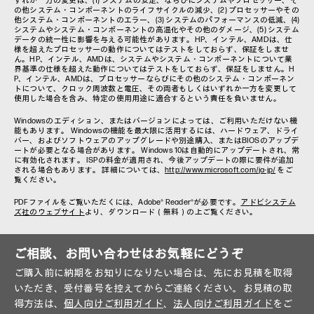
ずれか一方の変更は、(1) システムの安定、ならびにシステムやプロセッサー、そ
の他システム・コンポーネントのライフサイクルの減少、(2) プロセッサーやその
他システム・コンポーネントのエラー、(3) システムのパフォーマンスの低減、(4)
システムやシステム・コンポーネントの高温化やその他のダメージ、(5) システム
データの統一性に影響を与える可能性があります。HP、インテル、AMDは、仕
様を超えたプロセッサーの動作についてはテストをしておらず、保証をしませ
ん。HP、インテル、AMDは、システムやシステム・コンポーネントについて業
界基準の仕様を超えた動作についてはテストをしておらず、保証をしません。H
P、インテル、AMDは、プロセッサーならびにその他のシステム・コンポーネン
トについて、クロック周波数と電圧、その両者もしくはいずれか一方を変更して
使用した場合を含み、特定の使用用途に適合するという責任を負いません。
Windowsのエディション、またはバージョンによっては、ご利用いただけない機
能もあります。 Windowsの機能を最大限に活用するには、ハードウェア、ドライ
バー、およびソフトウェアのアップグレードや別途購入、またはBIOSのアップデ
ートが必要となる場合があります。 Windows 10は自動的にアップデートされ、常
に有効化されます。 ISPの料金が適用され、今後アップデートの際に要件が追加
される場合もあります。 詳細については、
http://www.microsoft.com/ja-jp/
をご
覧ください。
PDFファイルをご覧いただくには、Adobe® Reader®が必要です。
アドビシステム
ズ社のウェブサイト
より、ダウンロード（無料）の上ご覧ください。
ご相談、お問い合わせはお気軽にどうぞ
ご購入前に納期をお知りになりたい場合は、先にお見積を取得
いただき、受付番号を控えてからご連絡ください。お見積の取
得方法は、
個人向けご利用ガイド
、
法人向けご利用ガイド
をご