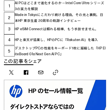
AI PCはどこまで進化するのか ─ Intel Core Ultra シリーズ
1
3の実力を解説
Made in Tokyoにこだわり続ける理由。その光と裏側。日
2
本HP 東京生産 20周年の軌跡インタビュー
3
HP eSIM Connectは頼れる相棒、もう手放せません。
4
HPと楽天が協業し、HPのPCに「Rakuten AI」を導入
デスクトップPCの性能をキーボード1枚に凝縮した「HP El
5
iteBoard G1a Next Gen AI PC」
この記事をシェア