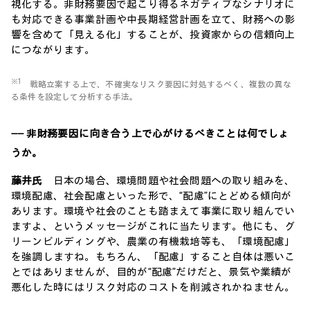
視化する。非財務要因で起こり得るネガティブなシナリオに
も対応できる事業計画や中長期経営計画を立て、財務への影
響を含めて「見える化」することが、投資家からの信頼向上
につながります。
※1
戦略立案する上で、不確実なリスク要因に対処するべく、複数の異な
る条件を設定して分析する手法。
―― 非財務要因に向き合う上で心がけるべきことは何でしょ
うか。
藤井氏
日本の場合、環境問題や社会問題への取り組みを、
環境配慮、社会配慮といった形で、“配慮”にとどめる傾向が
あります。環境や社会のことも踏まえて事業に取り組んでい
ますよ、というメッセージがこれに当たります。他にも、グ
リーンビルディングや、農業の有機栽培等も、「環境配慮」
を強調しますね。もちろん、「配慮」すること自体は悪いこ
とではありませんが、目的が“配慮”だけだと、景気や業績が
悪化した時にはリスク対応のコストを削減されかねません。