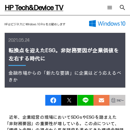
HP Tech&Device TV
新着コンテンツ
検索
HP Tech&Device TV 内のコンテンツを検索します。
全てのコンテンツ
2021.05.24
チャンネル
タグ
転換点を迎えたESG。非財務要因が企業価値を
AIの進化と活用事例
事例
ご相談
左右する時代に
製品トレンド & レビュー
イベントレポート
サイバーセキュリティ
AI PC
メールニュース会員登録
教育とテクノロジー
金融市場からの「新たな要請」に企業はどう応えるべ
AIワークステーション
自治体・公共
きか
Poly
日本HP 公式Webサイト
ハイブリッドワーク
WXP（DEXツール）
ワークステーション
プリンター
タグ一覧
イベント・コラム
イベント・セミナー情報
近年、企業経営の現場においてSDGsやESGを踏まえた
コラム一覧
「非財務要因」の重要性が増している。この点について、