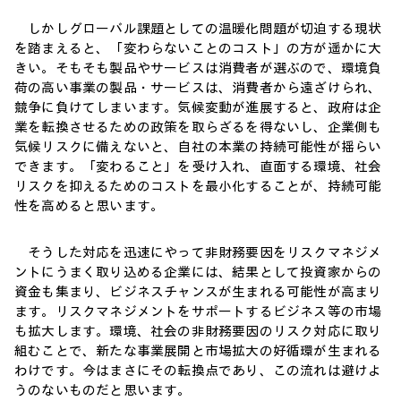
しかしグローバル課題としての温暖化問題が切迫する現状
を踏まえると、「変わらないことのコスト」の方が遥かに大
きい。そもそも製品やサービスは消費者が選ぶので、環境負
荷の高い事業の製品・サービスは、消費者から遠ざけられ、
競争に負けてしまいます。気候変動が進展すると、政府は企
業を転換させるための政策を取らざるを得ないし、企業側も
気候リスクに備えないと、自社の本業の持続可能性が揺らい
できます。「変わること」を受け入れ、直面する環境、社会
リスクを抑えるためのコストを最小化することが、持続可能
性を高めると思います。
そうした対応を迅速にやって非財務要因をリスクマネジメ
ントにうまく取り込める企業には、結果として投資家からの
資金も集まり、ビジネスチャンスが生まれる可能性が高まり
ます。リスクマネジメントをサポートするビジネス等の市場
も拡大します。環境、社会の非財務要因のリスク対応に取り
組むことで、新たな事業展開と市場拡大の好循環が生まれる
わけです。今はまさにその転換点であり、この流れは避けよ
うのないものだと思います。