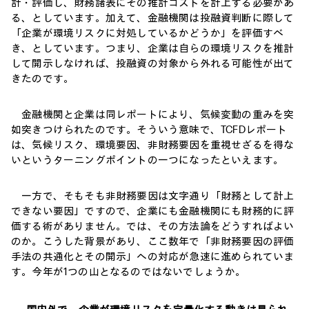
計・評価し、財務諸表にその推計コストを計上する必要があ
る、としています。加えて、金融機関は投融資判断に際して
「企業が環境リスクに対処しているかどうか」を評価すべ
き、としています。つまり、企業は自らの環境リスクを推計
して開示しなければ、投融資の対象から外れる可能性が出て
きたのです。
金融機関と企業は同レポートにより、気候変動の重みを突
如突きつけられたのです。そういう意味で、TCFDレポート
は、気候リスク、環境要因、非財務要因を重視せざるを得な
いというターニングポイントの一つになったといえます。
一方で、そもそも非財務要因は文字通り「財務として計上
できない要因」ですので、企業にも金融機関にも財務的に評
価する術がありません。では、その方法論をどうすればよい
のか。こうした背景があり、ここ数年で「非財務要因の評価
手法の共通化とその開示」への対応が急速に進められていま
す。今年が1つの山となるのではないでしょうか。