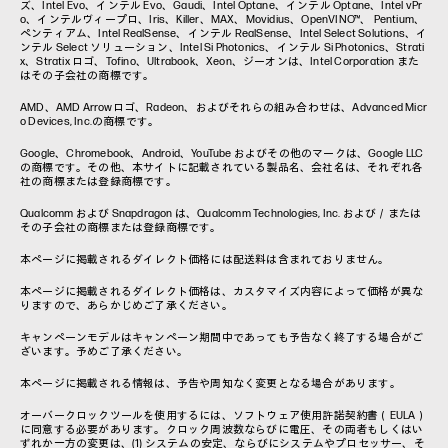
ズ、Intel Evo、インテル Evo、Gaudi、Intel Optane、インテル Optane、Intel vPr
o、インテルヴィープロ、Iris、Killer、MAX、Movidius、OpenVINO™、 Pentium、
ペンティアム、Intel RealSense、インテル RealSense、Intel Select Solutions、イ
ンテル Select ソリューション、Intel Si Photonics、インテル Si Photonics、Strati
x、Stratix ロゴ、Tofino、Ultrabook、Xeon、ジーオンは、Intel Corporation また
はその子会社の商標です。
AMD、AMD Arrowロゴ、Radeon、およびそれらの組み合わせは、Advanced Micr
o Devices, Inc.の商標です。
Google、Chromebook、Android、YouTube およびその他のマークは、Google LLC
の商標です。その他、本サイトに記載されている製品名、会社名は、それぞれ各
社の商標または登録商標です。
Qualcomm および Snapdragon は、Qualcomm Technologies, Inc. および／または
その子会社の商標または登録商標です。
本ページに掲載されるダイレクト価格には配送料は含まれておりません。
本ページに掲載されるダイレクト価格は、カスタマイズ内容によって価格が異な
りますので、あらかじめご了承ください。
キャンペーンモデルはキャンペーン期間中であっても予告なく終了する場合がご
ざいます。予めご了承ください。
本ページに掲載される情報は、予告や周知なく変更となる場合があります。
オーバークロックツールを使用するには、ソフトウェア使用許諾契約書（EULA）
に同意する必要があります。クロック周波数ならびに電圧、その両者もしくはい
ずれか一方の変更は、(1) システムの安定、ならびにシステムやプロセッサー、そ