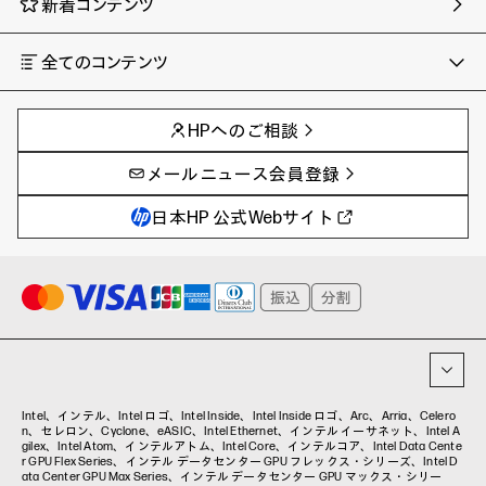
新着コンテンツ
全てのコンテンツ
チャンネル
タグ
AIの進化と活用事例
事例
HPへのご相談
製品トレンド & レビュー
イベントレポート
サイバーセキュリティ
AI PC
メールニュース会員登録
教育とテクノロジー
AIワークステーション
自治体・公共
Poly
日本HP 公式Webサイト
ハイブリッドワーク
WXP（DEXツール）
ワークステーション
プリンター
タグ一覧
イベント・コラム
イベント・セミナー情報
コラム一覧
Intel、インテル、Intel ロゴ、Intel Inside、Intel Inside ロゴ、Arc、Arria、Celero
n、セレロン、Cyclone、eASIC、Intel Ethernet、インテル イーサネット、Intel A
gilex、Intel Atom、インテルアトム、Intel Core、インテルコア、Intel Data Cente
r GPU Flex Series、インテル データセンター GPU フレックス・シリーズ、Intel D
ata Center GPU Max Series、インテル データセンター GPU マックス・シリー