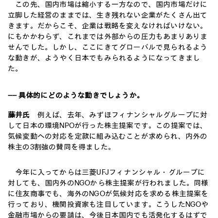
この先、国内市場は縮小する一方なので、国内市場だけに
立脚した経営のままでは、生き残れない企業がたくさん出て
きます。だからこそ、企業は戦略を変えなければいけない。
にもかかわらず、これまでは外部からの圧力もあまりありま
せんでした。しかし、ここにきてグローバルで見られるよう
な動きが、ようやく日本でもみられるようになってきまし
た。
―― 具体的にどのような動きでしょうか。
藤井氏
例えば、去年、みずほフィナンシャルグループに対
して日本の環境NPOが行った株主提案です。この提案では、
気候変動への対応を定款に組み込むことが求められ、内外の
株主の3割強の賛同を得ました。
今年に入ってからは三菱UFJフィナンシャル・グループに
対しても、国内外のNGOから株主提案が行われました。同様
に住友商事でも、海外のNGOが気候対応を求める株主提案を
行っており、機関投資家も注目しています。こうしたNGOや
金融市場からの要請は、今後日本国内でも活発化するはずで