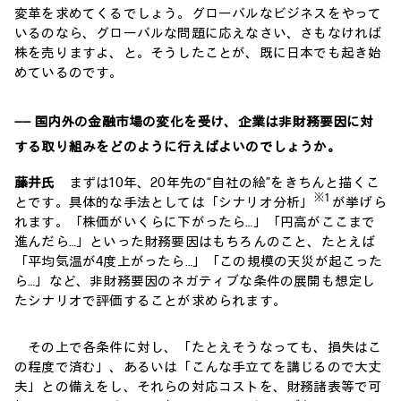
変革を求めてくるでしょう。グローバルなビジネスをやって
いるのなら、グローバルな問題に応えなさい、さもなければ
株を売りますよ、と。そうしたことが、既に日本でも起き始
めているのです。
―― 国内外の金融市場の変化を受け、企業は非財務要因に対
する取り組みをどのように行えばよいのでしょうか。
藤井氏
まずは10年、20年先の“自社の絵”をきちんと描くこ
※1
とです。具体的な手法としては「シナリオ分析」
が挙げら
れます。「株価がいくらに下がったら…」「円高がここまで
進んだら…」といった財務要因はもちろんのこと、たとえば
「平均気温が4度上がったら…」「この規模の天災が起こった
ら…」など、非財務要因のネガティブな条件の展開も想定し
たシナリオで評価することが求められます。
その上で各条件に対し、「たとえそうなっても、損失はこ
の程度で済む」、あるいは「こんな手立てを講じるので大丈
夫」との備えをし、それらの対応コストを、財務諸表等で可