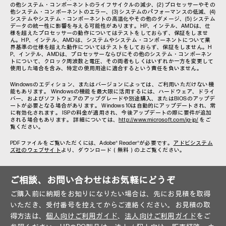
の他システム・コンポーネントのライフサイクルの減少、(2) プロセッサーやその
他システム・コンポーネントのエラー、(3) システムのパフォーマンスの低減、(4)
システムやシステム・コンポーネントの高温化やその他のダメージ、(5) システム
データの統一性に影響を与える可能性があります。HP、インテル、AMDは、仕
様を超えたプロセッサーの動作についてはテストをしておらず、保証をしませ
ん。HP、インテル、AMDは、システムやシステム・コンポーネントについて業
界基準の仕様を超えた動作についてはテストをしておらず、保証をしません。H
P、インテル、AMDは、プロセッサーならびにその他のシステム・コンポーネン
トについて、クロック周波数と電圧、その両者もしくはいずれか一方を変更して
使用した場合を含み、特定の使用用途に適合するという責任を負いません。
Windowsのエディション、またはバージョンによっては、ご利用いただけない機
能もあります。 Windowsの機能を最大限に活用するには、ハードウェア、ドライ
バー、およびソフトウェアのアップグレードや別途購入、またはBIOSのアップデ
ートが必要となる場合があります。 Windows 10は自動的にアップデートされ、常
に有効化されます。 ISPの料金が適用され、今後アップデートの際に要件が追加
される場合もあります。 詳細については、
http://www.microsoft.com/ja-jp/
をご
覧ください。
PDFファイルをご覧いただくには、Adobe® Reader®が必要です。
アドビシステム
ズ社のウェブサイト
より、ダウンロード（無料）の上ご覧ください。
ご相談、お問い合わせはお気軽にどうぞ
ご購入前に納期をお知りになりたい場合は、先にお見積を取得
いただき、受付番号を控えてからご連絡ください。お見積の取
得方法は、
個人向けご利用ガイド
、
法人向けご利用ガイド
をご