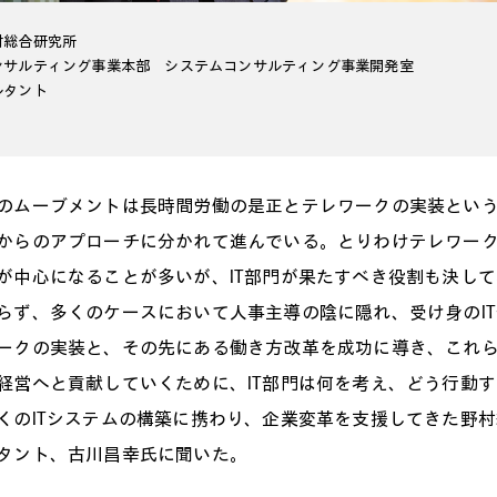
村総合研究所
ンサルティング事業本部 システムコンサルティング事業開発室
ルタント
ムーブメントは長時間労働の是正とテレワークの実装という
からのアプローチに分かれて進んでいる。とりわけテレワー
が中心になることが多いが、IT部門が果たすべき役割も決し
らず、多くのケースにおいて人事主導の陰に隠れ、受け身のI
ークの実装と、その先にある働き方改革を成功に導き、これ
経営へと貢献していくために、IT部門は何を考え、どう行動
くのITシステムの構築に携わり、企業変革を支援してきた野
タント、古川昌幸氏に聞いた。