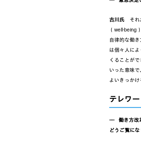
——
意思決定の
古川氏
それ
（well-b
自律的な働き
は個々人によ
くることがで
いった意味で
よいきっかけ
テレワー
——
働き方改革
どうご覧にな