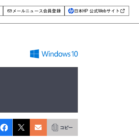
メールニュース会員登録
日本HP 公式Webサイト
事例
イベントレポート
I PC
AIワークステーション
Poly
WXP（DEXツール）
グ一覧