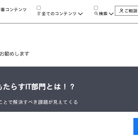
新着コンテンツ
ご相談
全てのコンテンツ
検索
チャンネル
タグ
検索します。
AIの進化と活用事例
製品トレンド & レビュー
サイバーセキュリティ
A
教育とテクノロジー
自治体・公共
ハイブリッドワーク
たらすIT部門とは！？
ワークステーション
プリンター
タ
ことで解決すべき課題が見えてくる