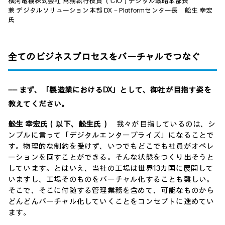
横河電機株式会社 常務執行役員 （CIO）デジタル戦略本部長
兼 デジタルソリューション本部 DX－Platformセンター長 舩生 幸宏
氏
全てのビジネスプロセスをバーチャルでつなぐ
―― まず、「製造業におけるDX」として、御社が目指す姿を
教えてください。
舩生 幸宏氏（以下、舩生氏）
我々が目指しているのは、シ
ンプルに言って「デジタルエンタープライズ」になることで
す。物理的な制約を受けず、いつでもどこでも社員がオペレ
ーションを回すことができる。そんな状態をつくり出そうと
しています。とはいえ、当社の工場は世界13カ国に展開して
いますし、工場そのものをバーチャル化することも難しい。
そこで、そこに付随する管理業務を含めて、可能なものから
どんどんバーチャル化していくことをコンセプトに進めてい
ます。