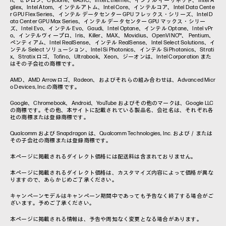
n、セレロン、Cyclone、eASIC、Intel Ethernet、インテル イーサネット、Intel A
gilex、Intel Atom、インテルアトム、Intel Core、インテルコア、Intel Data Cente
r GPU Flex Series、インテル データセンター GPU フレックス・シリーズ、Intel D
ata Center GPU Max Series、インテル データセンター GPU マックス・シリー
ズ、Intel Evo、インテル Evo、Gaudi、Intel Optane、インテル Optane、Intel vPr
o、インテルヴィープロ、Iris、Killer、MAX、Movidius、OpenVINO™、 Pentium、
ペンティアム、Intel RealSense、インテル RealSense、Intel Select Solutions、イ
ンテル Select ソリューション、Intel Si Photonics、インテル Si Photonics、Strati
x、Stratix ロゴ、Tofino、Ultrabook、Xeon、ジーオンは、Intel Corporation また
はその子会社の商標です。
AMD、AMD Arrowロゴ、Radeon、およびそれらの組み合わせは、Advanced Micr
o Devices, Inc.の商標です。
Google、Chromebook、Android、YouTube およびその他のマークは、Google LLC
の商標です。その他、本サイトに記載されている製品名、会社名は、それぞれ各
社の商標または登録商標です。
Qualcomm および Snapdragon は、Qualcomm Technologies, Inc. および／または
その子会社の商標または登録商標です。
本ページに掲載されるダイレクト価格には配送料は含まれておりません。
本ページに掲載されるダイレクト価格は、カスタマイズ内容によって価格が異な
りますので、あらかじめご了承ください。
キャンペーンモデルはキャンペーン期間中であっても予告なく終了する場合がご
ざいます。予めご了承ください。
本ページに掲載される情報は、予告や周知なく変更となる場合があります。