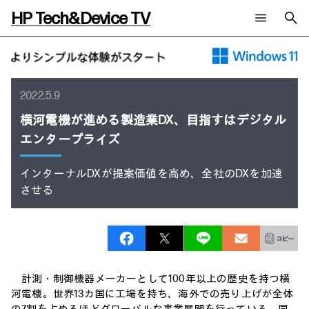
HP Tech&Device TV
新着コンテンツ
検索
HP Tech&Device TV 内のコンテンツを検索します。
全てのコンテンツ
2022.5.9
チャンネル
タグ
横河電機が進める製造業DX、目指すはデジタル
AIの進化と活用事例
事例
ご相談
エンタープライズ
製品トレンド & レビュー
イベントレポート
サイバーセキュリティ
AI PC
メールニュース会員登録
教育とテクノロジー
インターナルDXが提案価値を高め、全社のDXを加速
AIワークステーション
自治体・公共
させる
Poly
日本HP 公式Webサイト
ハイブリッドワーク
WXP（DEXツール）
ワークステーション
プリンター
タグ一覧
イベント・コラム
イベント・セミナー情報
計測・制御機器メーカーとして100年以上の歴史を持つ横
コラム一覧
河電機。世界13カ国に工場を持ち、海外での売り上げが全体