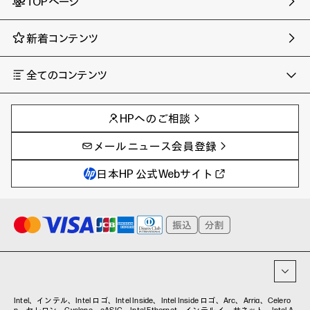
TOPページ
新着コンテンツ
全てのコンテンツ
チャンネル
タグ
AIの進化と活用事例
事例
HPへのご相談
製品トレンド & レビュー
イベントレポート
サイバーセキュリティ
AI PC
メールニュース会員登録
教育とテクノロジー
AIワークステーション
自治体・公共
Poly
日本HP 公式Webサイト
ハイブリッドワーク
WXP（DEXツール）
ワークステーション
プリンター
タグ一覧
イベント・コラム
イベント・セミナー情報
コラム一覧
Intel、インテル、Intel ロゴ、Intel Inside、Intel Inside ロゴ、Arc、Arria、Celero