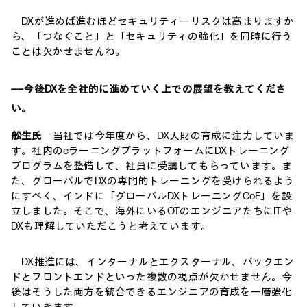
DXが進めば進むほどセキュリティーリスクは高まりますか
ら、「つなぐこと」と「セキュリティの強化」を同時に行う
ことは欠かせませんね。
――今後DXを全社的に進めていく上での展望を教えてくださ
い。
舩生氏
当社では今年度から、DX人財の育成に注力していま
す。社内のeラーニングプラットフォームにDXトレーニング
プログラムを整備して、社員に受講してもらっています。ま
た、グローバルでDXの専門的トレーニングを受けられるよう
にすべく、インドに「グローバルDXトレーニングCoE」を設
立しました。そこで、海外にいるOTのエンジニアたちにITや
DXも理解していただこうと考えています。
DX推進には、インターナルとエクスターナル、バックエン
ドとフロントエンドといった複数の視点が欠かせません。今
後はそうした両方を統合できるエンジニアの育成を一層強化