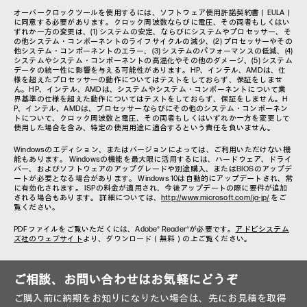
オーバークロックツールを使用するには、ソフトウェア使用許諾契約書（EULA）
に同意する必要があります。クロック周波数ならびに電圧、その両者もしくはい
ずれか一方の変更は、(1) システムの安定、ならびにシステムやプロセッサー、そ
の他システム・コンポーネントのライフサイクルの減少、(2) プロセッサーやその
他システム・コンポーネントのエラー、(3) システムのパフォーマンスの低減、(4)
システムやシステム・コンポーネントの高温化やその他のダメージ、(5) システム
データの統一性に影響を与える可能性があります。HP、インテル、AMDは、仕
様を超えたプロセッサーの動作についてはテストをしておらず、保証をしませ
ん。HP、インテル、AMDは、システムやシステム・コンポーネントについて業
界基準の仕様を超えた動作についてはテストをしておらず、保証をしません。H
P、インテル、AMDは、プロセッサーならびにその他のシステム・コンポーネン
トについて、クロック周波数と電圧、その両者もしくはいずれか一方を変更して
使用した場合を含み、特定の使用用途に適合するという責任を負いません。
Windowsのエディション、またはバージョンによっては、ご利用いただけない機
能もあります。 Windowsの機能を最大限に活用するには、ハードウェア、ドライ
バー、およびソフトウェアのアップグレードや別途購入、またはBIOSのアップデ
ートが必要となる場合があります。 Windows 10は自動的にアップデートされ、常
に有効化されます。 ISPの料金が適用され、今後アップデートの際に要件が追加
される場合もあります。 詳細については、
http://www.microsoft.com/ja-jp/
をご
覧ください。
PDFファイルをご覧いただくには、Adobe® Reader®が必要です。
アドビシステム
ズ社のウェブサイト
より、ダウンロード（無料）の上ご覧ください。
ご相談、お問い合わせはお気軽にどうぞ
ご購入前に納期をお知りになりたい場合は、先にお見積を取得