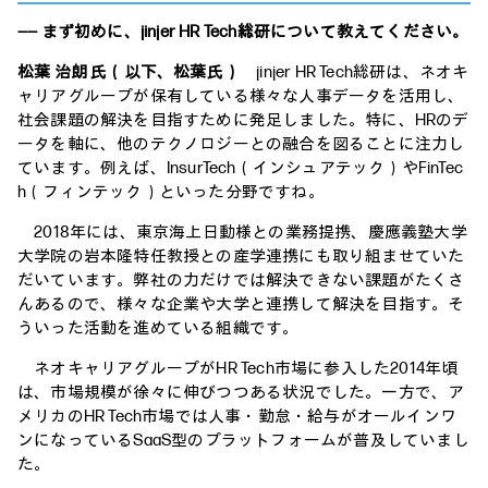
―― まず初めに、jinjer HR Tech総研について教えてください。
松葉 治朗 氏（以下、松葉氏）
jinjer HR Tech総研は、ネオキ
ャリアグループが保有している様々な人事データを活用し、
社会課題の解決を目指すために発足しました。特に、HRのデ
ータを軸に、他のテクノロジーとの融合を図ることに注力し
ています。例えば、InsurTech（インシュアテック）やFinTec
h（フィンテック）といった分野ですね。
2018年には、東京海上日動様との業務提携、慶應義塾大学
大学院の岩本隆特任教授との産学連携にも取り組ませていた
だいています。弊社の力だけでは解決できない課題がたくさ
んあるので、様々な企業や大学と連携して解決を目指す。そ
ういった活動を進めている組織です。
ネオキャリアグループがHR Tech市場に参入した2014年頃
は、市場規模が徐々に伸びつつある状況でした。一方で、ア
メリカのHR Tech市場では人事・勤怠・給与がオールインワ
ンになっているSaaS型のプラットフォームが普及していまし
た。