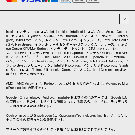
イベント・コラム
イベント・セミナー情報
コラム一覧
Intel、インテル、Intel ロゴ、Intel Inside、Intel Inside ロゴ、Arc、Arria、Celero
n、セレロン、Cyclone、eASIC、Intel Ethernet、インテル イーサネット、Intel A
gilex、Intel Atom、インテルアトム、Intel Core、インテルコア、Intel Data Cente
r GPU Flex Series、インテル データセンター GPU フレックス・シリーズ、Intel D
ata Center GPU Max Series、インテル データセンター GPU マックス・シリー
ズ、Intel Evo、インテル Evo、Gaudi、Intel Optane、インテル Optane、Intel vPr
o、インテルヴィープロ、Iris、Killer、MAX、Movidius、OpenVINO™、 Pentium、
ペンティアム、Intel RealSense、インテル RealSense、Intel Select Solutions、イ
ンテル Select ソリューション、Intel Si Photonics、インテル Si Photonics、Strati
x、Stratix ロゴ、Tofino、Ultrabook、Xeon、ジーオンは、Intel Corporation また
はその子会社の商標です。
AMD、AMD Arrowロゴ、Radeon、およびそれらの組み合わせは、Advanced Micr
o Devices, Inc.の商標です。
Google、Chromebook、Android、YouTube およびその他のマークは、Google LLC
の商標です。その他、本サイトに記載されている製品名、会社名は、それぞれ各
社の商標または登録商標です。
Qualcomm および Snapdragon は、Qualcomm Technologies, Inc. および／または
その子会社の商標または登録商標です。
本ページに掲載されるダイレクト価格には配送料は含まれておりません。