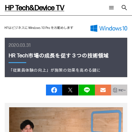
HP Tech&Device TV
新着コンテンツ
検索
HP Tech&Device TV 内のコンテンツを検索します。
全てのコンテンツ
2020.03.31
チャンネル
タグ
AIの進化と活用事例
事例
HR Tech市場の成長を促す３つの技術領域
ご相談
製品トレンド & レビュー
イベントレポート
サイバーセキュリティ
AI PC
メールニュース会員登録
「従業員体験の向上」が施策の効果を高める鍵に
教育とテクノロジー
AIワークステーション
自治体・公共
Poly
日本HP 公式Webサイト
ハイブリッドワーク
WXP（DEXツール）
ワークステーション
プリンター
タグ一覧
イベント・コラム
イベント・セミナー情報
コラム一覧