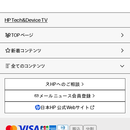
HP Tech&Device TV
TOPページ
新着コンテンツ
全てのコンテンツ
チャンネル
タグ
AIの進化と活用事例
事例
HPへのご相談
製品トレンド & レビュー
イベントレポート
サイバーセキュリティ
AI PC
メールニュース会員登録
教育とテクノロジー
AIワークステーション
自治体・公共
Poly
日本HP 公式Webサイト
ハイブリッドワーク
WXP（DEXツール）
ワークステーション
プリンター
タグ一覧