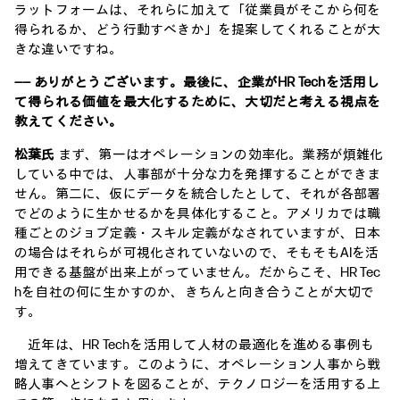
ラットフォームは、それらに加えて「従業員がそこから何を
得られるか、どう行動すべきか」を提案してくれることが大
きな違いですね。
―― ありがとうございます。最後に、企業がHR Techを活用し
て得られる価値を最大化するために、大切だと考える視点を
教えてください。
松葉氏
まず、第一はオペレーションの効率化。業務が煩雑化
している中では、人事部が十分な力を発揮することができま
せん。第二に、仮にデータを統合したとして、それが各部署
でどのように生かせるかを具体化すること。アメリカでは職
種ごとのジョブ定義・スキル定義がなされていますが、日本
の場合はそれらが可視化されていないので、そもそもAIを活
用できる基盤が出来上がっていません。だからこそ、HR Tec
hを自社の何に生かすのか、きちんと向き合うことが大切で
す。
近年は、HR Techを活用して人材の最適化を進める事例も
増えてきています。このように、オペレーション人事から戦
略人事へとシフトを図ることが、テクノロジーを活用する上