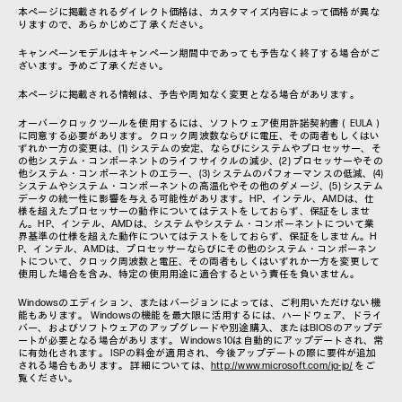
本ページに掲載されるダイレクト価格は、カスタマイズ内容によって価格が異な
りますので、あらかじめご了承ください。
キャンペーンモデルはキャンペーン期間中であっても予告なく終了する場合がご
ざいます。予めご了承ください。
本ページに掲載される情報は、予告や周知なく変更となる場合があります。
オーバークロックツールを使用するには、ソフトウェア使用許諾契約書（EULA）
に同意する必要があります。クロック周波数ならびに電圧、その両者もしくはい
ずれか一方の変更は、(1) システムの安定、ならびにシステムやプロセッサー、そ
の他システム・コンポーネントのライフサイクルの減少、(2) プロセッサーやその
他システム・コンポーネントのエラー、(3) システムのパフォーマンスの低減、(4)
システムやシステム・コンポーネントの高温化やその他のダメージ、(5) システム
データの統一性に影響を与える可能性があります。HP、インテル、AMDは、仕
様を超えたプロセッサーの動作についてはテストをしておらず、保証をしませ
ん。HP、インテル、AMDは、システムやシステム・コンポーネントについて業
界基準の仕様を超えた動作についてはテストをしておらず、保証をしません。H
P、インテル、AMDは、プロセッサーならびにその他のシステム・コンポーネン
トについて、クロック周波数と電圧、その両者もしくはいずれか一方を変更して
使用した場合を含み、特定の使用用途に適合するという責任を負いません。
Windowsのエディション、またはバージョンによっては、ご利用いただけない機
能もあります。 Windowsの機能を最大限に活用するには、ハードウェア、ドライ
バー、およびソフトウェアのアップグレードや別途購入、またはBIOSのアップデ
ートが必要となる場合があります。 Windows 10は自動的にアップデートされ、常
に有効化されます。 ISPの料金が適用され、今後アップデートの際に要件が追加
される場合もあります。 詳細については、
http://www.microsoft.com/ja-jp/
をご
覧ください。