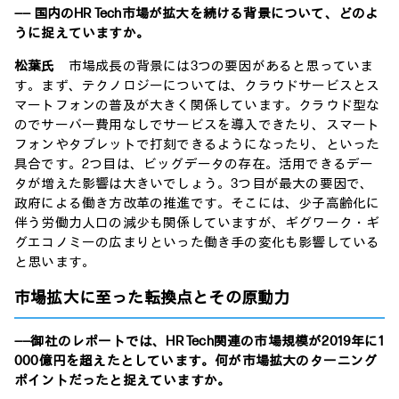
―― 国内のHR Tech市場が拡大を続ける背景について、どのよ
うに捉えていますか。
松葉氏
市場成長の背景には3つの要因があると思っていま
す。まず、テクノロジーについては、クラウドサービスとス
マートフォンの普及が大きく関係しています。クラウド型な
のでサーバー費用なしでサービスを導入できたり、スマート
フォンやタブレットで打刻できるようになったり、といった
具合です。2つ目は、ビッグデータの存在。活用できるデー
タが増えた影響は大きいでしょう。3つ目が最大の要因で、
政府による働き方改革の推進です。そこには、少子高齢化に
伴う労働力人口の減少も関係していますが、ギグワーク・ギ
グエコノミーの広まりといった働き手の変化も影響している
と思います。
市場拡大に至った転換点とその原動力
――御社のレポートでは、HR Tech関連の市場規模が2019年に1
000億円を超えたとしています。何が市場拡大のターニング
ポイントだったと捉えていますか。