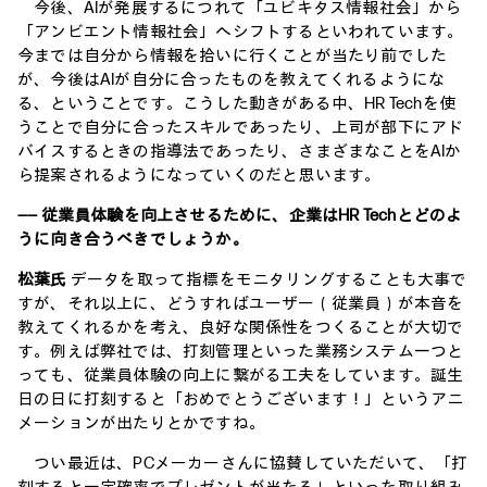
今後、AIが発展するにつれて「ユビキタス情報社会」から
「アンビエント情報社会」へシフトするといわれています。
今までは自分から情報を拾いに行くことが当たり前でした
が、今後はAIが自分に合ったものを教えてくれるようにな
る、ということです。こうした動きがある中、HR Techを使
うことで自分に合ったスキルであったり、上司が部下にアド
バイスするときの指導法であったり、さまざまなことをAIか
ら提案されるようになっていくのだと思います。
―― 従業員体験を向上させるために、企業はHR Techとどのよ
うに向き合うべきでしょうか。
松葉氏
データを取って指標をモニタリングすることも大事で
すが、それ以上に、どうすればユーザー（従業員）が本音を
教えてくれるかを考え、良好な関係性をつくることが大切で
す。例えば弊社では、打刻管理といった業務システム一つと
っても、従業員体験の向上に繋がる工夫をしています。誕生
日の日に打刻すると「おめでとうございます！」というアニ
メーションが出たりとかですね。
つい最近は、PCメーカーさんに協賛していただいて、「打