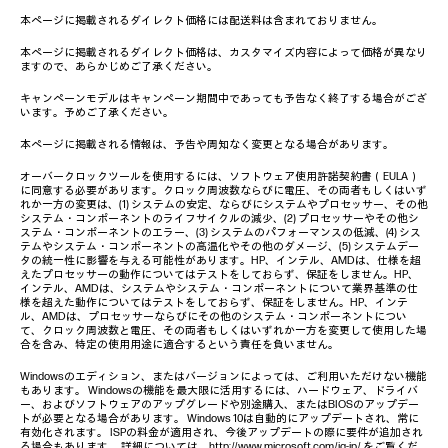
本ページに掲載されるダイレクト価格には配送料は含まれておりません。
本ページに掲載されるダイレクト価格は、カスタマイズ内容によって価格が異なり
ますので、あらかじめご了承ください。
キャンペーンモデルはキャンペーン期間中であっても予告なく終了する場合がござ
います。予めご了承ください。
本ページに掲載される情報は、予告や周知なく変更となる場合があります。
オーバークロックツールを使用するには、ソフトウェア使用許諾契約書（EULA）
に同意する必要があります。クロック周波数ならびに電圧、その両者もしくはいず
れか一方の変更は、(1) システムの安定、ならびにシステムやプロセッサー、その他
システム・コンポーネントのライフサイクルの減少、(2) プロセッサーやその他シ
ステム・コンポーネントのエラー、(3) システムのパフォーマンスの低減、(4) シス
テムやシステム・コンポーネントの高温化やその他のダメージ、(5) システムデー
タの統一性に影響を与える可能性があります。HP、インテル、AMDは、仕様を超
えたプロセッサーの動作についてはテストをしておらず、保証をしません。HP、
インテル、AMDは、システムやシステム・コンポーネントについて業界基準の仕
様を超えた動作についてはテストをしておらず、保証をしません。HP、インテ
ル、AMDは、プロセッサーならびにその他のシステム・コンポーネントについ
て、クロック周波数と電圧、その両者もしくはいずれか一方を変更して使用した場
合を含み、特定の使用用途に適合するという責任を負いません。
Windowsのエディション、またはバージョンによっては、ご利用いただけない機能
もあります。 Windowsの機能を最大限に活用するには、ハードウェア、ドライバ
ー、およびソフトウェアのアップグレードや別途購入、またはBIOSのアップデー
トが必要となる場合があります。 Windows 10は自動的にアップデートされ、常に
有効化されます。 ISPの料金が適用され、今後アップデートの際に要件が追加され
る場合もあります。 詳細については、
http://www.microsoft.com/ja-jp/
をご覧くだ