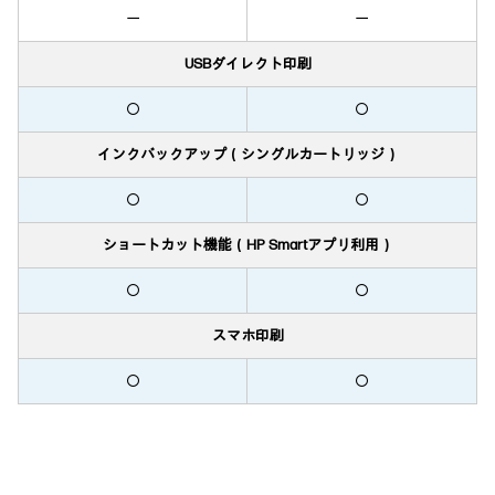
ー
ー
USBダイレクト印刷
〇
〇
インクバックアップ（シングルカートリッジ）
〇
〇
ショートカット機能（HP Smartアプリ利用）
〇
〇
スマホ印刷
〇
〇