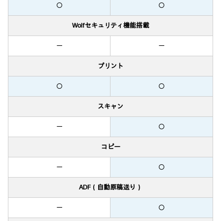
〇
〇
Wolfセキュリティ機能搭載
ー
ー
プリント
〇
〇
スキャン
ー
〇
コピー
ー
〇
ADF（自動原稿送り）
ー
〇