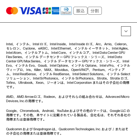
Intel、インテル、Intel ロゴ、Intel Inside、Intel Inside ロゴ、Arc、Arria、Celeron、
セレロン、Cyclone、eASIC、Intel Ethernet、インテル イーサネット、Intel Agilex、
Intel Atom、インテルアトム、Intel Core、インテルコア、Intel Data Center GPU
Flex Series、インテル データセンター GPU フレックス・シリーズ、Intel Data
Center GPU Max Series、インテル データセンター GPU マックス・シリーズ、Intel
Evo、インテル Evo、Gaudi、Intel Optane、インテル Optane、Intel vPro、インテル
ヴィープロ、Iris、Killer、MAX、Movidius、OpenVINO™、 Pentium、ペンティア
ム、Intel RealSense、インテル RealSense、Intel Select Solutions、インテル Select
ソリューション、Intel Si Photonics、インテル Si Photonics、Stratix、Stratix ロゴ、
Tofino、Ultrabook、Xeon、ジーオンは、Intel Corporation またはその子会社の商標
です。
AMD、AMD Arrowロゴ、Radeon、およびそれらの組み合わせは、Advanced Micro
Devices, Inc.の商標です。
Google、Chromebook、Android、YouTube およびその他のマークは、Google LLC の
商標です。その他、本サイトに記載されている製品名、会社名は、それぞれ各社の
商標または登録商標です。
Qualcomm および Snapdragon は、Qualcomm Technologies, Inc. および／またはそ
の子会社の商標または登録商標です。