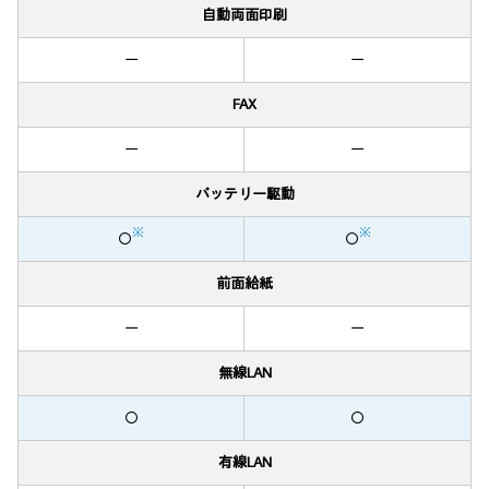
自動両面印刷
ー
ー
FAX
ー
ー
バッテリー駆動
※
※
〇
〇
前面給紙
ー
ー
無線LAN
〇
〇
有線LAN