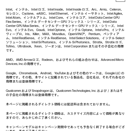
Intel、インテル、Intel ロゴ、Intel Inside、Intel Inside ロゴ、Arc、Arria、Celeron、
セレロン、Cyclone、eASIC、Intel Ethernet、インテル イーサネット、Intel Agilex、
Intel Atom、インテルアトム、Intel Core、インテルコア、Intel Data Center GPU
Flex Series、インテル データセンター GPU フレックス・シリーズ、Intel Data
Center GPU Max Series、インテル データセンター GPU マックス・シリーズ、Intel
Evo、インテル Evo、Gaudi、Intel Optane、インテル Optane、Intel vPro、インテル
ヴィープロ、Iris、Killer、MAX、Movidius、OpenVINO™、 Pentium、ペンティア
ム、Intel RealSense、インテル RealSense、Intel Select Solutions、インテル Select
ソリューション、Intel Si Photonics、インテル Si Photonics、Stratix、Stratix ロゴ、
Tofino、Ultrabook、Xeon、ジーオンは、Intel Corporation またはその子会社の商標
です。
AMD、AMD Arrowロゴ、Radeon、およびそれらの組み合わせは、Advanced Micro
Devices, Inc.の商標です。
Google、Chromebook、Android、YouTube およびその他のマークは、Google LLC の
商標です。その他、本サイトに記載されている製品名、会社名は、それぞれ各社の
商標または登録商標です。
Qualcomm および Snapdragon は、Qualcomm Technologies, Inc. および／またはそ
の子会社の商標または登録商標です。
本ページに掲載されるダイレクト価格には配送料は含まれておりません。
本ページに掲載されるダイレクト価格は、カスタマイズ内容によって価格が異なり
ますので、あらかじめご了承ください。
キャンペーンモデルはキャンペーン期間中であっても予告なく終了する場合がござ