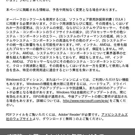
います。予めご了承ください。
本ページに掲載される情報は、予告や周知なく変更となる場合があります。
オーバークロックツールを使用するには、ソフトウェア使用許諾契約書（EULA）
に同意する必要があります。クロック周波数ならびに電圧、その両者もしくはいず
れか一方の変更は、(1) システムの安定、ならびにシステムやプロセッサー、その他
システム・コンポーネントのライフサイクルの減少、(2) プロセッサーやその他シ
ステム・コンポーネントのエラー、(3) システムのパフォーマンスの低減、(4) シス
テムやシステム・コンポーネントの高温化やその他のダメージ、(5) システムデー
タの統一性に影響を与える可能性があります。HP、インテル、AMDは、仕様を超
えたプロセッサーの動作についてはテストをしておらず、保証をしません。HP、
インテル、AMDは、システムやシステム・コンポーネントについて業界基準の仕
様を超えた動作についてはテストをしておらず、保証をしません。HP、インテ
ル、AMDは、プロセッサーならびにその他のシステム・コンポーネントについ
て、クロック周波数と電圧、その両者もしくはいずれか一方を変更して使用した場
合を含み、特定の使用用途に適合するという責任を負いません。
Windowsのエディション、またはバージョンによっては、ご利用いただけない機能
もあります。 Windowsの機能を最大限に活用するには、ハードウェア、ドライバ
ー、およびソフトウェアのアップグレードや別途購入、またはBIOSのアップデー
トが必要となる場合があります。 Windows 10は自動的にアップデートされ、常に
有効化されます。 ISPの料金が適用され、今後アップデートの際に要件が追加され
る場合もあります。 詳細については、
http://www.microsoft.com/ja-jp/
をご覧くだ
さい。
PDFファイルをご覧いただくには、Adobe® Reader®が必要です。
アドビシステムズ
社のウェブサイト
より、ダウンロード（無料）の上ご覧ください。