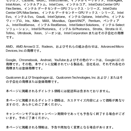
セレロン、Cyclone、eASIC、Intel Ethernet、インテル イーサネット、Intel Agilex、
Intel Atom、インテルアトム、Intel Core、インテルコア、Intel Data Center GPU
Flex Series、インテル データセンター GPU フレックス・シリーズ、Intel Data
Center GPU Max Series、インテル データセンター GPU マックス・シリーズ、Intel
Evo、インテル Evo、Gaudi、Intel Optane、インテル Optane、Intel vPro、インテル
ヴィープロ、Iris、Killer、MAX、Movidius、OpenVINO™、 Pentium、ペンティア
ム、Intel RealSense、インテル RealSense、Intel Select Solutions、インテル Select
ソリューション、Intel Si Photonics、インテル Si Photonics、Stratix、Stratix ロゴ、
Tofino、Ultrabook、Xeon、ジーオンは、Intel Corporation またはその子会社の商標
です。
AMD、AMD Arrowロゴ、Radeon、およびそれらの組み合わせは、Advanced Micro
Devices, Inc.の商標です。
Google、Chromebook、Android、YouTube およびその他のマークは、Google LLC の
商標です。その他、本サイトに記載されている製品名、会社名は、それぞれ各社の
商標または登録商標です。
Qualcomm および Snapdragon は、Qualcomm Technologies, Inc. および／またはそ
の子会社の商標または登録商標です。
本ページに掲載されるダイレクト価格には配送料は含まれておりません。
本ページに掲載されるダイレクト価格は、カスタマイズ内容によって価格が異なり
ますので、あらかじめご了承ください。
キャンペーンモデルはキャンペーン期間中であっても予告なく終了する場合がござ
います。予めご了承ください。
本ページに掲載される情報は、予告や周知なく変更となる場合があります。