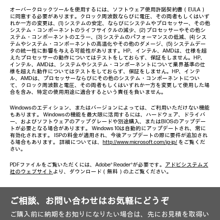
オーバークロックツールを使用するには、ソフトウェア使用許諾契約書（EULA）
に同意する必要があります。クロック周波数ならびに電圧、その両者もしくはいず
れか一方の変更は、(1) システムの安定、ならびにシステムやプロセッサー、その他
システム・コンポーネントのライフサイクルの減少、(2) プロセッサーやその他シ
ステム・コンポーネントのエラー、(3) システムのパフォーマンスの低減、(4) シス
テムやシステム・コンポーネントの高温化やその他のダメージ、(5) システムデー
タの統一性に影響を与える可能性があります。HP、インテル、AMDは、仕様を超
えたプロセッサーの動作についてはテストをしておらず、保証をしません。HP、
インテル、AMDは、システムやシステム・コンポーネントについて業界基準の仕
様を超えた動作についてはテストをしておらず、保証をしません。HP、インテ
ル、AMDは、プロセッサーならびにその他のシステム・コンポーネントについ
て、クロック周波数と電圧、その両者もしくはいずれか一方を変更して使用した場
合を含み、特定の使用用途に適合するという責任を負いません。
Windowsのエディション、またはバージョンによっては、ご利用いただけない機能
もあります。 Windowsの機能を最大限に活用するには、ハードウェア、ドライバ
ー、およびソフトウェアのアップグレードや別途購入、またはBIOSのアップデー
トが必要となる場合があります。 Windows 10は自動的にアップデートされ、常に
有効化されます。 ISPの料金が適用され、今後アップデートの際に要件が追加され
る場合もあります。 詳細については、
http://www.microsoft.com/ja-jp/
をご覧くだ
さい。
PDFファイルをご覧いただくには、Adobe® Reader®が必要です。
アドビシステムズ
社のウェブサイト
より、ダウンロード（無料）の上ご覧ください。
ご相談、お問い合わせはお気軽にどうぞ
ご購入前に納期をお知りになりたい場合は、先にお見積を取得い