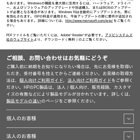
もあります。 Windowsの機能を最大限に活用するには、ハードウェア、ドライバ
ー、およびソフトウェアのアップグレードや別途購入、またはBIOSのアップデー
トが必要となる場合があります。 Windows 10は自動的にアップデートされ、常に
有効化されます。 ISPの料金が適用され、今後アップデートの際に要件が追加され
る場合もあります。 詳細については、
http://www.microsoft.com/ja-jp/
をご覧くだ
さい。
PDFファイルをご覧いただくには、Adobe® Reader®が必要です。
アドビシステムズ
社のウェブサイト
より、ダウンロード（無料）の上ご覧ください。
ご相談、お問い合わせはお気軽にどうぞ
ご購入前に納期をお知りになりたい場合は、先にお見積を取得い
ただき、受付番号を控えてからご連絡ください。お見積の取得方
法は、
個人向けご利用ガイド
、
法人向けご利用ガイド
をご参照く
ださい。HPのPC製品は、法人／個人向け、販売経路、カスタマ
イズの有無などにより製品モデルが分かれています。詳しくは、
製品モデルの違い
のページをご参照ください。
個人のお客様
法人のお客様