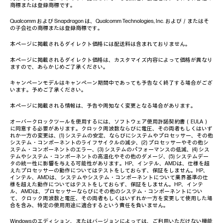
商標または登録商標です。
Qualcomm および Snapdragon は、Qualcomm Technologies, Inc. および／またはそ
の子会社の商標または登録商標です。
本ページに掲載されるダイレクト価格には配送料は含まれておりません。
本ページに掲載されるダイレクト価格は、カスタマイズ内容によって価格が異なり
ますので、あらかじめご了承ください。
キャンペーンモデルはキャンペーン期間中であっても予告なく終了する場合がござ
います。予めご了承ください。
本ページに掲載される情報は、予告や周知なく変更となる場合があります。
オーバークロックツールを使用するには、ソフトウェア使用許諾契約書（EULA）
に同意する必要があります。クロック周波数ならびに電圧、その両者もしくはいず
れか一方の変更は、(1) システムの安定、ならびにシステムやプロセッサー、その他
システム・コンポーネントのライフサイクルの減少、(2) プロセッサーやその他シ
ステム・コンポーネントのエラー、(3) システムのパフォーマンスの低減、(4) シス
テムやシステム・コンポーネントの高温化やその他のダメージ、(5) システムデー
タの統一性に影響を与える可能性があります。HP、インテル、AMDは、仕様を超
えたプロセッサーの動作についてはテストをしておらず、保証をしません。HP、
インテル、AMDは、システムやシステム・コンポーネントについて業界基準の仕
様を超えた動作についてはテストをしておらず、保証をしません。HP、インテ
ル、AMDは、プロセッサーならびにその他のシステム・コンポーネントについ
て、クロック周波数と電圧、その両者もしくはいずれか一方を変更して使用した場
合を含み、特定の使用用途に適合するという責任を負いません。
Windowsのエディション、またはバージョンによっては、ご利用いただけない機能