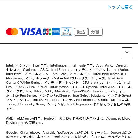
トップに戻る
Intel、インテル、Intel ロゴ、Intel Inside、Intel Inside ロゴ、Arc、Arria、Celeron、
セレロン、Cyclone、eASIC、Intel Ethernet、インテル イーサネット、Intel Agilex、
Intel Atom、インテルアトム、Intel Core、インテルコア、Intel Data Center GPU
Flex Series、インテル データセンター GPU フレックス・シリーズ、Intel Data
Center GPU Max Series、インテル データセンター GPU マックス・シリーズ、Intel
Evo、インテル Evo、Gaudi、Intel Optane、インテル Optane、Intel vPro、インテル
ヴィープロ、Iris、Killer、MAX、Movidius、OpenVINO™、 Pentium、ペンティア
ム、Intel RealSense、インテル RealSense、Intel Select Solutions、インテル Select
ソリューション、Intel Si Photonics、インテル Si Photonics、Stratix、Stratix ロゴ、
Tofino、Ultrabook、Xeon、ジーオンは、Intel Corporation またはその子会社の商標
です。
AMD、AMD Arrowロゴ、Radeon、およびそれらの組み合わせは、Advanced Micro
Devices, Inc.の商標です。
Google、Chromebook、Android、YouTube およびその他のマークは、Google LLC の
商標です。その他、本サイトに記載されている製品名、会社名は、それぞれ各社の