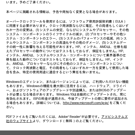
います。予めご了承ください。
本ページに掲載される情報は、予告や周知なく変更となる場合があります。
オーバークロックツールを使用するには、ソフトウェア使用許諾契約書（EULA）
に同意する必要があります。クロック周波数ならびに電圧、その両者もしくはいず
れか一方の変更は、(1) システムの安定、ならびにシステムやプロセッサー、その他
システム・コンポーネントのライフサイクルの減少、(2) プロセッサーやその他シ
ステム・コンポーネントのエラー、(3) システムのパフォーマンスの低減、(4) シス
テムやシステム・コンポーネントの高温化やその他のダメージ、(5) システムデー
タの統一性に影響を与える可能性があります。HP、インテル、AMDは、仕様を超
えたプロセッサーの動作についてはテストをしておらず、保証をしません。HP、
インテル、AMDは、システムやシステム・コンポーネントについて業界基準の仕
様を超えた動作についてはテストをしておらず、保証をしません。HP、インテ
ル、AMDは、プロセッサーならびにその他のシステム・コンポーネントについ
て、クロック周波数と電圧、その両者もしくはいずれか一方を変更して使用した場
合を含み、特定の使用用途に適合するという責任を負いません。
Windowsのエディション、またはバージョンによっては、ご利用いただけない機能
もあります。 Windowsの機能を最大限に活用するには、ハードウェア、ドライバ
ー、およびソフトウェアのアップグレードや別途購入、またはBIOSのアップデー
トが必要となる場合があります。 Windows 10は自動的にアップデートされ、常に
有効化されます。 ISPの料金が適用され、今後アップデートの際に要件が追加され
る場合もあります。 詳細については、
http://www.microsoft.com/ja-jp/
をご覧くだ
さい。
PDFファイルをご覧いただくには、Adobe® Reader®が必要です。
アドビシステムズ
社のウェブサイト
より、ダウンロード（無料）の上ご覧ください。