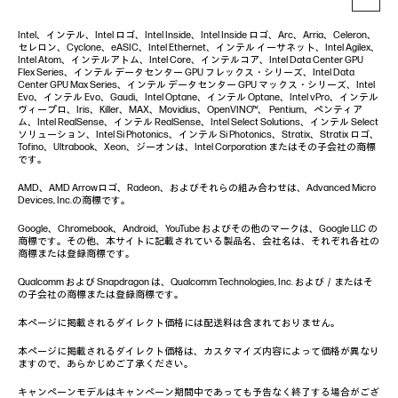
Intel、インテル、Intel ロゴ、Intel Inside、Intel Inside ロゴ、Arc、Arria、Celeron、
セレロン、Cyclone、eASIC、Intel Ethernet、インテル イーサネット、Intel Agilex、
Intel Atom、インテルアトム、Intel Core、インテルコア、Intel Data Center GPU
Flex Series、インテル データセンター GPU フレックス・シリーズ、Intel Data
Center GPU Max Series、インテル データセンター GPU マックス・シリーズ、Intel
Evo、インテル Evo、Gaudi、Intel Optane、インテル Optane、Intel vPro、インテル
ヴィープロ、Iris、Killer、MAX、Movidius、OpenVINO™、 Pentium、ペンティア
ム、Intel RealSense、インテル RealSense、Intel Select Solutions、インテル Select
ソリューション、Intel Si Photonics、インテル Si Photonics、Stratix、Stratix ロゴ、
Tofino、Ultrabook、Xeon、ジーオンは、Intel Corporation またはその子会社の商標
です。
AMD、AMD Arrowロゴ、Radeon、およびそれらの組み合わせは、Advanced Micro
Devices, Inc.の商標です。
Google、Chromebook、Android、YouTube およびその他のマークは、Google LLC の
商標です。その他、本サイトに記載されている製品名、会社名は、それぞれ各社の
商標または登録商標です。
Qualcomm および Snapdragon は、Qualcomm Technologies, Inc. および／またはそ
の子会社の商標または登録商標です。
本ページに掲載されるダイレクト価格には配送料は含まれておりません。
本ページに掲載されるダイレクト価格は、カスタマイズ内容によって価格が異なり
ますので、あらかじめご了承ください。
キャンペーンモデルはキャンペーン期間中であっても予告なく終了する場合がござ