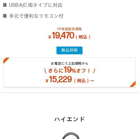
USB-A/C 両タイプに対応
手元で便利なリモコン付
HP希望販売価格
19,470
￥
（税込）
製品詳細
お電話にて上記価格から
19
＼さらに
%オフ！／
15,229
￥
（税込）～
ハイエンド