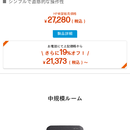
シンプルで直感的な操作性
HP希望販売価格
27,280
￥
（税込）
製品詳細
お電話にて上記価格から
19
＼さらに
%オフ！／
21,373
￥
（税込）～
中規模ルーム