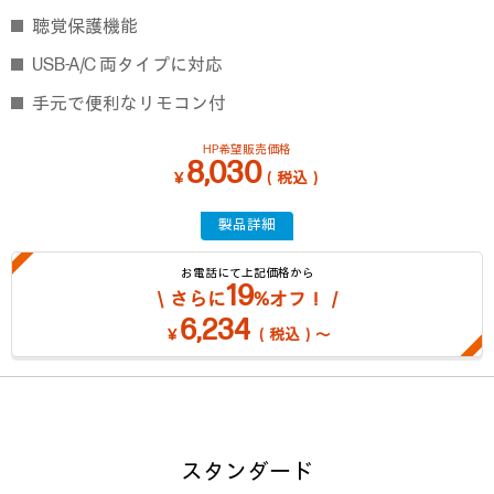
聴覚保護機能
USB-A/C 両タイプに対応
手元で便利なリモコン付
HP希望販売価格
8,030
￥
（税込）
製品詳細
お電話にて上記価格から
19
＼さらに
%オフ！／
6,234
￥
（税込）～
スタンダード