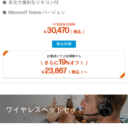
手元で便利なリモコン付
Microsoft Teams バージョン
HP希望販売価格
30,470
￥
（税込）
製品詳細
お電話にて上記価格から
19
＼さらに
%オフ！／
23,867
￥
（税込）～
ワイヤレスヘッドセット