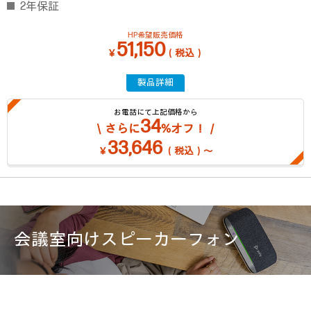
2年保証
HP希望販売価格
51,150
￥
（税込）
製品詳細
お電話にて上記価格から
34
＼さらに
%オフ！／
33,646
￥
（税込）～
会議室向けスピーカーフォン