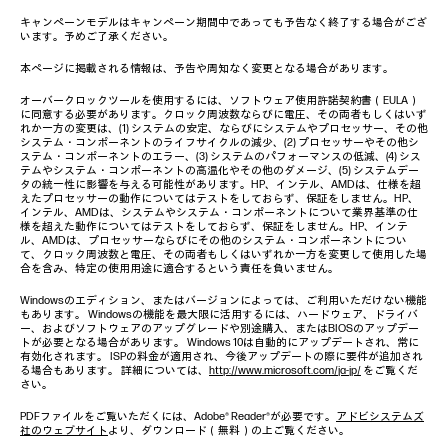
キャンペーンモデルはキャンペーン期間中であっても予告なく終了する場合がござ
います。予めご了承ください。
本ページに掲載される情報は、予告や周知なく変更となる場合があります。
オーバークロックツールを使用するには、ソフトウェア使用許諾契約書（EULA）
に同意する必要があります。クロック周波数ならびに電圧、その両者もしくはいず
れか一方の変更は、(1) システムの安定、ならびにシステムやプロセッサー、その他
システム・コンポーネントのライフサイクルの減少、(2) プロセッサーやその他シ
ステム・コンポーネントのエラー、(3) システムのパフォーマンスの低減、(4) シス
テムやシステム・コンポーネントの高温化やその他のダメージ、(5) システムデー
タの統一性に影響を与える可能性があります。HP、インテル、AMDは、仕様を超
えたプロセッサーの動作についてはテストをしておらず、保証をしません。HP、
インテル、AMDは、システムやシステム・コンポーネントについて業界基準の仕
様を超えた動作についてはテストをしておらず、保証をしません。HP、インテ
ル、AMDは、プロセッサーならびにその他のシステム・コンポーネントについ
て、クロック周波数と電圧、その両者もしくはいずれか一方を変更して使用した場
合を含み、特定の使用用途に適合するという責任を負いません。
Windowsのエディション、またはバージョンによっては、ご利用いただけない機能
もあります。 Windowsの機能を最大限に活用するには、ハードウェア、ドライバ
ー、およびソフトウェアのアップグレードや別途購入、またはBIOSのアップデー
トが必要となる場合があります。 Windows 10は自動的にアップデートされ、常に
有効化されます。 ISPの料金が適用され、今後アップデートの際に要件が追加され
る場合もあります。 詳細については、
http://www.microsoft.com/ja-jp/
をご覧くだ
さい。
PDFファイルをご覧いただくには、Adobe® Reader®が必要です。
アドビシステムズ
社のウェブサイト
より、ダウンロード（無料）の上ご覧ください。