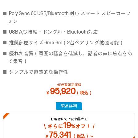
Poly Sync 60 USB/Bluetooth 対応 スマート スピーカーフ
ォン
USB-A/C 接続・ドングル・Bluetooth対応
推奨部屋サイズ 6m x 6m（2台ペアリング拡張可能）
優れた音質（周囲の騒音を低減し、話者の声に焦点をあ
て集音）
シンプルで直感的な操作性
HP希望販売価格
95,920
￥
（税込）
製品詳細
お電話にて上記価格から
19
＼さらに
%オフ！／
75,341
￥
（税込）～