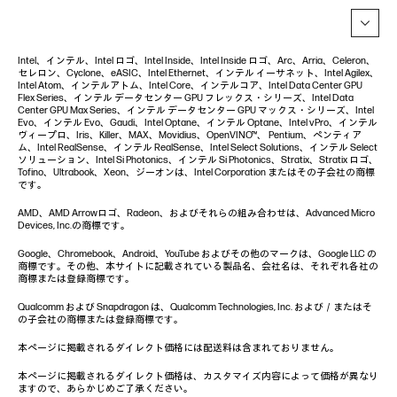
Intel、インテル、Intel ロゴ、Intel Inside、Intel Inside ロゴ、Arc、Arria、Celeron、
セレロン、Cyclone、eASIC、Intel Ethernet、インテル イーサネット、Intel Agilex、
Intel Atom、インテルアトム、Intel Core、インテルコア、Intel Data Center GPU
Flex Series、インテル データセンター GPU フレックス・シリーズ、Intel Data
Center GPU Max Series、インテル データセンター GPU マックス・シリーズ、Intel
Evo、インテル Evo、Gaudi、Intel Optane、インテル Optane、Intel vPro、インテル
ヴィープロ、Iris、Killer、MAX、Movidius、OpenVINO™、 Pentium、ペンティア
ム、Intel RealSense、インテル RealSense、Intel Select Solutions、インテル Select
ソリューション、Intel Si Photonics、インテル Si Photonics、Stratix、Stratix ロゴ、
Tofino、Ultrabook、Xeon、ジーオンは、Intel Corporation またはその子会社の商標
です。
AMD、AMD Arrowロゴ、Radeon、およびそれらの組み合わせは、Advanced Micro
Devices, Inc.の商標です。
Google、Chromebook、Android、YouTube およびその他のマークは、Google LLC の
商標です。その他、本サイトに記載されている製品名、会社名は、それぞれ各社の
商標または登録商標です。
Qualcomm および Snapdragon は、Qualcomm Technologies, Inc. および／またはそ
の子会社の商標または登録商標です。
本ページに掲載されるダイレクト価格には配送料は含まれておりません。
本ページに掲載されるダイレクト価格は、カスタマイズ内容によって価格が異なり
ますので、あらかじめご了承ください。