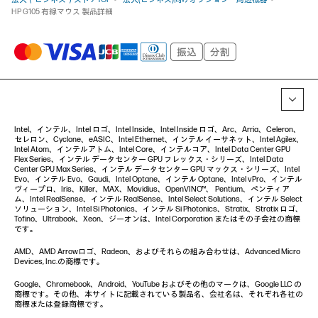
HP G105 有線マウス 製品詳細
Intel、インテル、Intel ロゴ、Intel Inside、Intel Inside ロゴ、Arc、Arria、Celeron、
セレロン、Cyclone、eASIC、Intel Ethernet、インテル イーサネット、Intel Agilex、
Intel Atom、インテルアトム、Intel Core、インテルコア、Intel Data Center GPU
Flex Series、インテル データセンター GPU フレックス・シリーズ、Intel Data
Center GPU Max Series、インテル データセンター GPU マックス・シリーズ、Intel
Evo、インテル Evo、Gaudi、Intel Optane、インテル Optane、Intel vPro、インテル
ヴィープロ、Iris、Killer、MAX、Movidius、OpenVINO™、 Pentium、ペンティア
ム、Intel RealSense、インテル RealSense、Intel Select Solutions、インテル Select
ソリューション、Intel Si Photonics、インテル Si Photonics、Stratix、Stratix ロゴ、
Tofino、Ultrabook、Xeon、ジーオンは、Intel Corporation またはその子会社の商標
です。
AMD、AMD Arrowロゴ、Radeon、およびそれらの組み合わせは、Advanced Micro
Devices, Inc.の商標です。
Google、Chromebook、Android、YouTube およびその他のマークは、Google LLC の
商標です。その他、本サイトに記載されている製品名、会社名は、それぞれ各社の
商標または登録商標です。