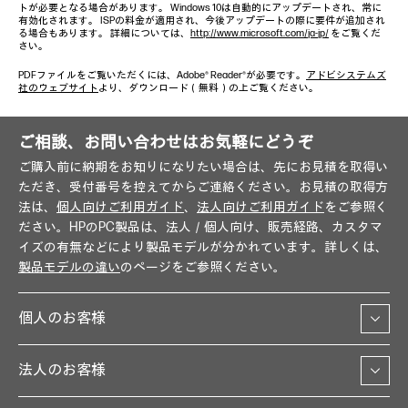
トが必要となる場合があります。 Windows 10は自動的にアップデートされ、常に
有効化されます。 ISPの料金が適用され、今後アップデートの際に要件が追加され
る場合もあります。 詳細については、
http://www.microsoft.com/ja-jp/
をご覧くだ
さい。
PDFファイルをご覧いただくには、Adobe® Reader®が必要です。
アドビシステムズ
社のウェブサイト
より、ダウンロード（無料）の上ご覧ください。
ご相談、お問い合わせはお気軽にどうぞ
ご購入前に納期をお知りになりたい場合は、先にお見積を取得い
ただき、受付番号を控えてからご連絡ください。お見積の取得方
法は、
個人向けご利用ガイド
、
法人向けご利用ガイド
をご参照く
ださい。HPのPC製品は、法人／個人向け、販売経路、カスタマ
イズの有無などにより製品モデルが分かれています。詳しくは、
製品モデルの違い
のページをご参照ください。
個人のお客様
法人のお客様