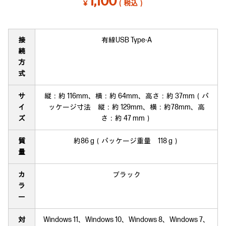
1,100
￥
（税込）
接
有線USB Type-A
続
方
式
サ
縦：約 116mm、横：約 64mm、高さ：約 37mm（パ
イ
ッケージ寸法 縦：約 129mm、横：約78mm、高
ズ
さ：約 47 mm）
質
約86 g（パッケージ重量 118 g）
量
カ
ブラック
ラ
ー
対
Windows 11、Windows 10、Windows 8、Windows 7、