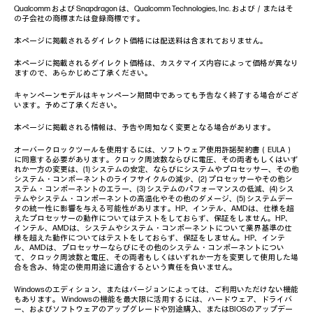
Qualcomm および Snapdragon は、Qualcomm Technologies, Inc. および／またはそ
の子会社の商標または登録商標です。
本ページに掲載されるダイレクト価格には配送料は含まれておりません。
本ページに掲載されるダイレクト価格は、カスタマイズ内容によって価格が異なり
ますので、あらかじめご了承ください。
キャンペーンモデルはキャンペーン期間中であっても予告なく終了する場合がござ
います。予めご了承ください。
本ページに掲載される情報は、予告や周知なく変更となる場合があります。
オーバークロックツールを使用するには、ソフトウェア使用許諾契約書（EULA）
に同意する必要があります。クロック周波数ならびに電圧、その両者もしくはいず
れか一方の変更は、(1) システムの安定、ならびにシステムやプロセッサー、その他
システム・コンポーネントのライフサイクルの減少、(2) プロセッサーやその他シ
ステム・コンポーネントのエラー、(3) システムのパフォーマンスの低減、(4) シス
テムやシステム・コンポーネントの高温化やその他のダメージ、(5) システムデー
タの統一性に影響を与える可能性があります。HP、インテル、AMDは、仕様を超
えたプロセッサーの動作についてはテストをしておらず、保証をしません。HP、
インテル、AMDは、システムやシステム・コンポーネントについて業界基準の仕
様を超えた動作についてはテストをしておらず、保証をしません。HP、インテ
ル、AMDは、プロセッサーならびにその他のシステム・コンポーネントについ
て、クロック周波数と電圧、その両者もしくはいずれか一方を変更して使用した場
合を含み、特定の使用用途に適合するという責任を負いません。
Windowsのエディション、またはバージョンによっては、ご利用いただけない機能
もあります。 Windowsの機能を最大限に活用するには、ハードウェア、ドライバ
ー、およびソフトウェアのアップグレードや別途購入、またはBIOSのアップデー