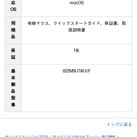
応
macOS
OS
同
有線マウス、クイックスタートガイド、保証書、取
梱
扱説明書
品
保
1年
証
基
822M9UT#UUF
本
製
品
型
番
トップに戻る
法人（ビジネス）ストアTOP
法人(ビジネス)向けオプション・周辺機器