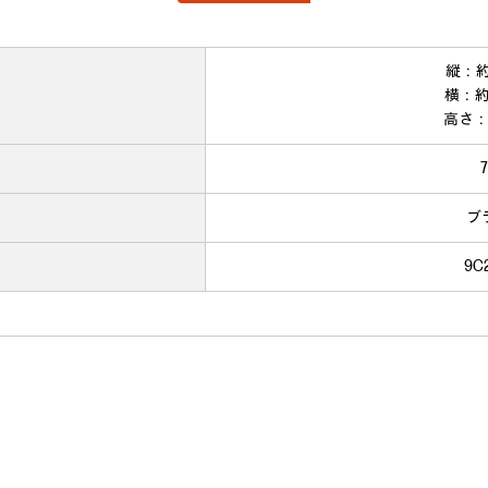
縦：約 
横：約 
高さ：約
ブ
9C