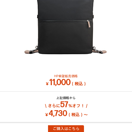
HP希望販売価格
11,000
￥
（税込）
上記価格から
57
＼さらに
％オフ！／
4,730
￥
（税込）～
ご購入はこちら