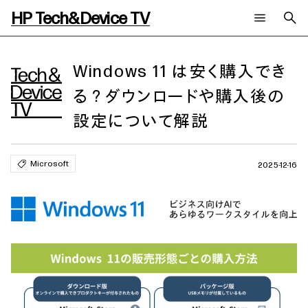
HP Tech&Device TV
新着コンテンツ
検索
HP Tech&Device TV 内のコンテンツを検索します。
Windows 11 は安く購入でき
る？ダウンロードや購入後の
全てのコンテンツ
チャンネル
タグ
設定について解説
AIの進化と活用事例
事例
ご相談
製品トレンド & レビュー
イベントレポート
サイバーセキュリティ
AI PC
メールニュース会員登録
Microsoft
2025-12-16
教育とテクノロジー
AIワークステーション
自治体・公共
Poly
日本HP 公式Webサイト
ハイブリッドワーク
WXP（DEXツール）
ワークステーション
プリンター
タグ一覧
イベント・コラム
イベント・セミナー情報
コラム一覧