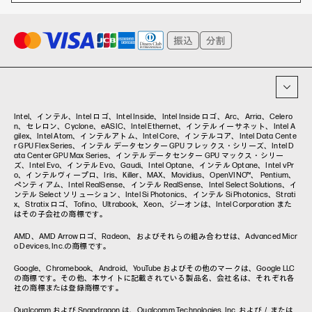
ハイブリッドワーク
WXP（DEXツール）
ワークステーション
プリンター
タグ一覧
イベント・コラム
イベント・セミナー情報
コラム一覧
Intel、インテル、Intel ロゴ、Intel Inside、Intel Inside ロゴ、Arc、Arria、Celero
n、セレロン、Cyclone、eASIC、Intel Ethernet、インテル イーサネット、Intel A
gilex、Intel Atom、インテルアトム、Intel Core、インテルコア、Intel Data Cente
r GPU Flex Series、インテル データセンター GPU フレックス・シリーズ、Intel D
ata Center GPU Max Series、インテル データセンター GPU マックス・シリー
ズ、Intel Evo、インテル Evo、Gaudi、Intel Optane、インテル Optane、Intel vPr
o、インテルヴィープロ、Iris、Killer、MAX、Movidius、OpenVINO™、 Pentium、
ペンティアム、Intel RealSense、インテル RealSense、Intel Select Solutions、イ
ンテル Select ソリューション、Intel Si Photonics、インテル Si Photonics、Strati
x、Stratix ロゴ、Tofino、Ultrabook、Xeon、ジーオンは、Intel Corporation また
はその子会社の商標です。
AMD、AMD Arrowロゴ、Radeon、およびそれらの組み合わせは、Advanced Micr
o Devices, Inc.の商標です。
Google、Chromebook、Android、YouTube およびその他のマークは、Google LLC
の商標です。その他、本サイトに記載されている製品名、会社名は、それぞれ各
社の商標または登録商標です。
Qualcomm および Snapdragon は、Qualcomm Technologies, Inc. および／または