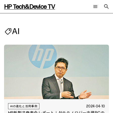
HP Tech&Device TV
新着コンテンツ
検索
HP Tech&Device TV 内のコンテンツを検索します。
AI
全てのコンテンツ
チャンネル
タグ
AIの進化と活用事例
事例
ご相談
製品トレンド & レビュー
イベントレポート
サイバーセキュリティ
AI PC
メールニュース会員登録
教育とテクノロジー
AIワークステーション
自治体・公共
Poly
日本HP 公式Webサイト
ハイブリッドワーク
WXP（DEXツール）
ワークステーション
プリンター
タグ一覧
イベント・コラム
イベント・セミナー情報
コラム一覧
2024-04-10
AIの進化と活用事例
HP新製品発表会レポート｜AIテクノロジー内蔵PCの