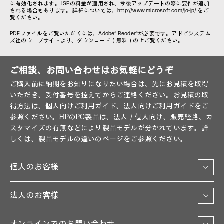
に有効化されます。 ISPの料金が適用され、今後アップデートの際に要件が追加
される場合もあります。 詳細については、
http://www.microsoft.com/ja-jp/
をご
覧ください。
PDFファイルをご覧いただくには、Adobe® Reader®が必要です。
アドビシステム
ズ社のウェブサイト
より、ダウンロード（無料）の上ご覧ください。
ご相談、お問い合わせはお気軽にどうぞ
ご購入前に納期をお知りになりたい場合は、先にお見積を取得
いただき、受付番号を控えてからご連絡ください。お見積の取
得方法は、
個人向けご利用ガイド
、
法人向けご利用ガイド
をご
参照ください。HPのPC製品は、法人／個人向け、販売経路、カ
スタマイズの有無などにより製品モデルが分かれています。詳
しくは、
製品モデルの違い
のページをご参照ください。
個人のお客様
法人のお客様