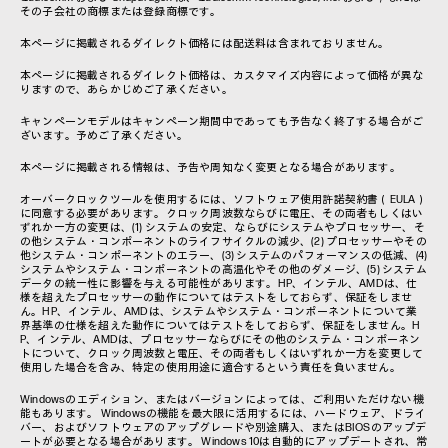
その子会社の商標または登録商標です。
本ページに掲載されるダイレクト価格には配送料は含まれておりません。
本ページに掲載されるダイレクト価格は、カスタマイズ内容によって価格が異な
りますので、あらかじめご了承ください。
キャンペーンモデルはキャンペーン期間中であっても予告なく終了する場合がご
ざいます。予めご了承ください。
本ページに掲載される情報は、予告や周知なく変更となる場合があります。
オーバークロックツールを使用するには、ソフトウェア使用許諾契約書（EULA）
に同意する必要があります。クロック周波数ならびに電圧、その両者もしくはい
ずれか一方の変更は、(1) システムの安定、ならびにシステムやプロセッサー、そ
の他システム・コンポーネントのライフサイクルの減少、(2) プロセッサーやその
他システム・コンポーネントのエラー、(3) システムのパフォーマンスの低減、(4)
システムやシステム・コンポーネントの高温化やその他のダメージ、(5) システム
データの統一性に影響を与える可能性があります。HP、インテル、AMDは、仕
様を超えたプロセッサーの動作についてはテストをしておらず、保証をしませ
ん。HP、インテル、AMDは、システムやシステム・コンポーネントについて業
界基準の仕様を超えた動作についてはテストをしておらず、保証をしません。H
P、インテル、AMDは、プロセッサーならびにその他のシステム・コンポーネン
トについて、クロック周波数と電圧、その両者もしくはいずれか一方を変更して
使用した場合を含み、特定の使用用途に適合するという責任を負いません。
Windowsのエディション、またはバージョンによっては、ご利用いただけない機
能もあります。 Windowsの機能を最大限に活用するには、ハードウェア、ドライ
バー、およびソフトウェアのアップグレードや別途購入、またはBIOSのアップデ
ートが必要となる場合があります。 Windows 10は自動的にアップデートされ、常