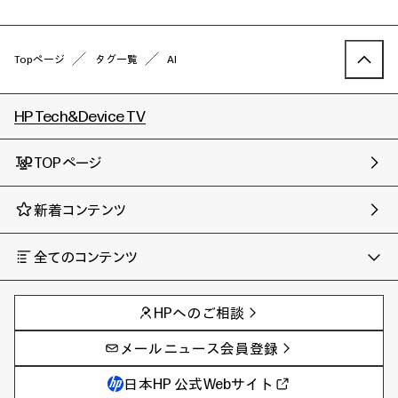
Topページ
タグ一覧
AI
HP Tech&Device TV
TOPページ
新着コンテンツ
全てのコンテンツ
チャンネル
タグ
AIの進化と活用事例
事例
HPへのご相談
製品トレンド & レビュー
イベントレポート
サイバーセキュリティ
AI PC
メールニュース会員登録
教育とテクノロジー
AIワークステーション
自治体・公共
Poly
日本HP 公式Webサイト