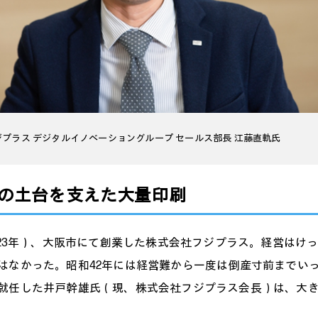
プラス デジタルイノベーショングループ セールス部長 江藤直軌氏
の土台を支えた大量印刷
1923年）、大阪市にて創業した株式会社フジプラス。経営はけ
はなかった。昭和42年には経営難から一度は倒産寸前までい
就任した井戸幹雄氏（現、株式会社フジプラス会長）は、大