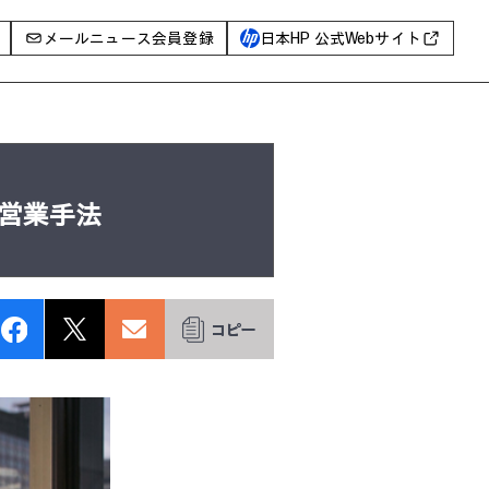
メールニュース会員登録
日本HP 公式Webサイト
事例
イベントレポート
I PC
営業手法
AIワークステーション
Poly
WXP（DEXツール）
グ一覧