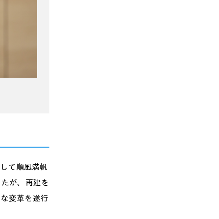
っして順風満帆
ったが、再建を
きな変革を遂行