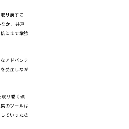
を取り戻すこ
いなか、井戸
３倍にまで増強
きなアドバンテ
件を受注しなが
を取り巻く環
収集のツールは
減していったの