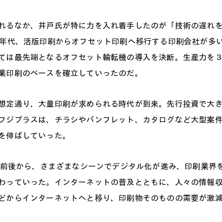
れるなか、井戸氏が特に力を入れ着手したのが「技術の遅れ
0年代、活版印刷からオフセット印刷へ移行する印刷会社が多
ては最先端となるオフセット輪転機の導入を決断。生産力を
業印刷のベースを確立していったのだ。
想定通り、大量印刷が求められる時代が到来。先行投資で大
フジプラスは、チラシやパンフレット、カタログなど大型案
を伸ばしていった。
0年前後から、さまざまなシーンでデジタル化が進み、印刷業界
わっていった。インターネットの普及とともに、人々の情報
どからインターネットへと移り、印刷物そのものの需要が激