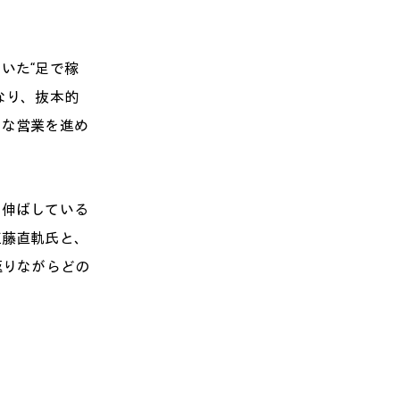
いた“足で稼
なり、抜本的
うな営業を進め
を伸ばしている
江藤直軌氏と、
返りながらどの