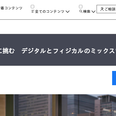
新着コンテンツ
ご相談
全てのコンテンツ
検索
チャンネル
タグ
検索します。
AIの進化と活用事例
製品トレンド & レビュー
サイバーセキュリティ
A
に挑む デジタルとフィジカルのミックス
教育とテクノロジー
自治体・公共
ハイブリッドワーク
ワークステーション
プリンター
タ