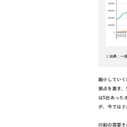
（出典：一
縮小していく
拠点を置き、
は5台あった
が、今では２
印刷の需要そ