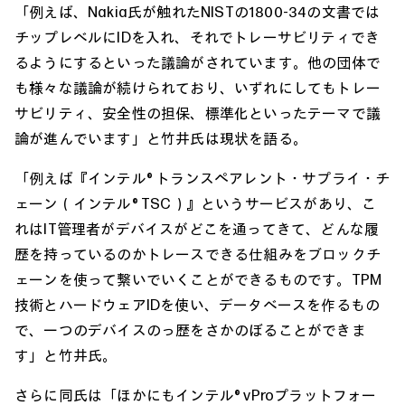
「例えば、Nakia氏が触れたNISTの1800-34の文書では
チップレベルにIDを入れ、それでトレーサビリティでき
るようにするといった議論がされています。他の団体で
も様々な議論が続けられており、いずれにしてもトレー
サビリティ、安全性の担保、標準化といったテーマで議
論が進んでいます」と竹井氏は現状を語る。
「例えば『インテル® トランスペアレント・サプライ・チ
ェーン（インテル® TSC）』というサービスがあり、こ
れはIT管理者がデバイスがどこを通ってきて、どんな履
歴を持っているのかトレースできる仕組みをブロックチ
ェーンを使って繋いでいくことができるものです。TPM
技術とハードウェアIDを使い、データベースを作るもの
で、一つのデバイスのっ歴をさかのぼることができま
す」と竹井氏。
さらに同氏は「ほかにもインテル® vProプラットフォー