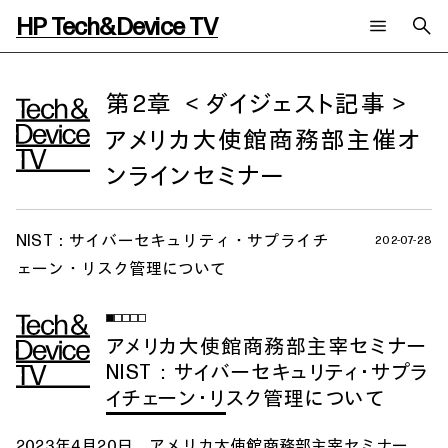
HP Tech&Device TV
新着コンテンツ
検索
HP Tech&Device TV 内のコンテンツを検索します。
第2章 ＜ダイジェスト記事＞
アメリカ大使館商務部主催オ
全てのコンテンツ
チャンネル
タグ
ンラインセミナー
AIの進化と活用事例
事例
ご相談
製品トレンド & レビュー
イベントレポート
サイバーセキュリティ
AI PC
メールニュース会員登録
NIST：サイバーセキュリティ・サプライチ
202-07-28
教育とテクノロジー
AIワークステーション
ェーン・リスク管理について
自治体・公共
Poly
日本HP 公式Webサイト
ハイブリッドワーク
WXP（DEXツール）
ワークステーション
アメリカ大使館商務部主宰セミナー
プリンター
タグ一覧
NIST：サイバーセキュリティ・サプラ
イベント・コラム
イベント・セミナー情報
イチェーン・リスク管理について
コラム一覧
2023年4月20日、アメリカ大使館商務部主宰セミナー