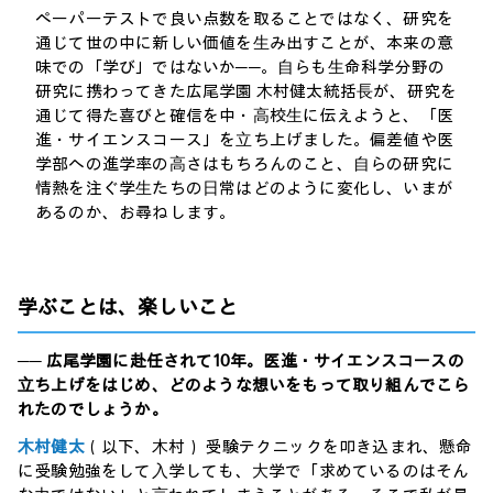
ペーパーテストで良い点数を取ることではなく、研究を
通じて世の中に新しい価値を⽣み出すことが、本来の意
味での「学び」ではないか──。⾃らも⽣命科学分野の
研究に携わってきた広尾学園 ⽊村健太統括⻑が、研究を
通じて得た喜びと確信を中・⾼校⽣に伝えようと、「医
進・サイエンスコース」を⽴ち上げました。偏差値や医
学部への進学率の⾼さはもちろんのこと、⾃らの研究に
情熱を注ぐ学⽣たちの⽇常はどのように変化し、いまが
あるのか、お尋ねします。
学ぶことは、楽しいこと
── 広尾学園に赴任されて10年。医進・サイエンスコースの
⽴ち上げをはじめ、どのような想いをもって取り組んでこら
れたのでしょうか。
⽊村健太
（以下、⽊村） 受験テクニックを叩き込まれ、懸命
に受験勉強をして⼊学しても、⼤学で「求めているのはそん