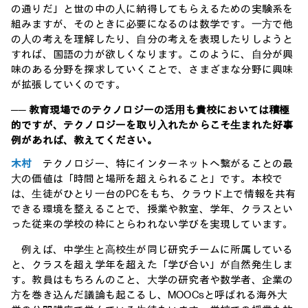
の通りだ」と世の中の⼈に納得してもらえるための実験系を
組みますが、そのときに必要になるのは数学です。⼀⽅で他
の⼈の考えを理解したり、⾃分の考えを表現したりしようと
すれば、国語の⼒が欲しくなります。このように、⾃分が興
味のある分野を探求していくことで、さまざまな分野に興味
が拡張していくのです。
── 教育現場でのテクノロジーの活⽤も貴校においては積極
的ですが、テクノロジーを取り⼊れたからこそ⽣まれた好事
例があれば、教えてください。
木村
テクノロジー、特にインターネットへ繋がることの最
⼤の価値は「時間と場所を超えられること」です。本校で
は、⽣徒がひとり⼀台のPCをもち、クラウド上で情報を共有
できる環境を整えることで、授業や教室、学年、クラスとい
った従来の学校の枠にとらわれない学びを実現しています。
例えば、中学⽣と⾼校⽣が同じ研究チームに所属している
と、クラスを超え学年を超えた「学び合い」が⾃然発⽣しま
す。教員はもちろんのこと、⼤学の研究者や数学者、企業の
⽅を巻き込んだ議論も起こるし、MOOCsと呼ばれる海外⼤