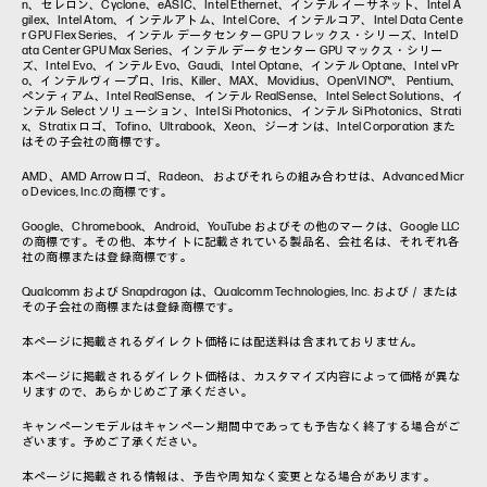
n、セレロン、Cyclone、eASIC、Intel Ethernet、インテル イーサネット、Intel A
gilex、Intel Atom、インテルアトム、Intel Core、インテルコア、Intel Data Cente
r GPU Flex Series、インテル データセンター GPU フレックス・シリーズ、Intel D
ata Center GPU Max Series、インテル データセンター GPU マックス・シリー
ズ、Intel Evo、インテル Evo、Gaudi、Intel Optane、インテル Optane、Intel vPr
o、インテルヴィープロ、Iris、Killer、MAX、Movidius、OpenVINO™、 Pentium、
ペンティアム、Intel RealSense、インテル RealSense、Intel Select Solutions、イ
ンテル Select ソリューション、Intel Si Photonics、インテル Si Photonics、Strati
x、Stratix ロゴ、Tofino、Ultrabook、Xeon、ジーオンは、Intel Corporation また
はその子会社の商標です。
AMD、AMD Arrowロゴ、Radeon、およびそれらの組み合わせは、Advanced Micr
o Devices, Inc.の商標です。
Google、Chromebook、Android、YouTube およびその他のマークは、Google LLC
の商標です。その他、本サイトに記載されている製品名、会社名は、それぞれ各
社の商標または登録商標です。
Qualcomm および Snapdragon は、Qualcomm Technologies, Inc. および／または
その子会社の商標または登録商標です。
本ページに掲載されるダイレクト価格には配送料は含まれておりません。
本ページに掲載されるダイレクト価格は、カスタマイズ内容によって価格が異な
りますので、あらかじめご了承ください。
キャンペーンモデルはキャンペーン期間中であっても予告なく終了する場合がご
ざいます。予めご了承ください。
本ページに掲載される情報は、予告や周知なく変更となる場合があります。