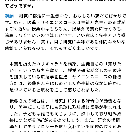
てどうですか。
後藤
研究に部活に⼀⽣懸命な、おもしろい友だちばかりで
す。あと、医進・サイエンスコースは⽣徒と先⽣との距離が
すごく近い。授業中はもちろん、授業外で質問に⾏くのも、
遠慮しなくていいので嬉しいです。いい意味で先⽣という感
じがありません（笑）。同じ研究に興味がある仲間みたいな
感覚でいられるので、それもすごく楽しいです。
本質を捉えたカリキュラムを構築、⽣徒⾃らの「知りた
い」という気持ちを動かし、授業や研究が楽しめる環境
を提供している広尾学園医進・サイエンスコースの指導
⽅針は、後藤さんをはじめとした各⽣徒のなかに確かに
息づいていると取材を通して感じられました。
後藤さんの場合は、「研究」に対する好奇⼼が動機とな
り、苦⼿だった英語にも果敢に取り組む姿勢が⽣まれま
した。⼦どもは誰でも同じように、熱中して取り組み成
⻑につながる“軸”があるのでしょう。また、研究の場構
築としてテクノロジーを取り⼊れている同校の取り組み