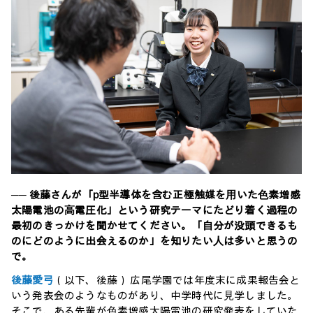
── 後藤さんが「p型半導体を含む正極触媒を⽤いた⾊素増感
太陽電池の⾼電圧化」という研究テーマにたどり着く過程の
最初のきっかけを聞かせてください。「⾃分が没頭できるも
のにどのように出会えるのか」を知りたい⼈は多いと思うの
で。
後藤愛⼸
（以下、後藤） 広尾学園では年度末に成果報告会と
いう発表会のようなものがあり、中学時代に⾒学しました。
そこで、ある先輩が⾊素増感太陽電池の研究発表をしていた