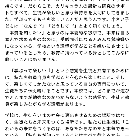
持ちです。だからこそ、カリキュラムの設計も研究のサポー
トもすべて、⽣徒が楽しいと思う気持ちを⼤切にしてきまし
た。学ぶってそもそも楽しいことだと思うんです。⼩さい⼦
どもは「なんで︖」「どうして︖」とよく訊くでしょう。
「本質を知りたい」と思うのは本能的な欲求で、本来は⾃ら
喜んで求めるものなのに、受験間近になるとみんな勉強嫌い
になっている。学校という環境が学ぶことを嫌いにさせてし
まっているとしたら、教育に携わっている⾝としてこんなに
悲しいことはありません。
「学ぶって楽しい︕」という感覚を⽣徒と共有するために
は、私たち教員⾃⾝も学ぶことを⼼から楽しむこと。そし
て、楽しくてしかたないと思っている⾃分の専⾨について、
⽣徒たちに伝え続けることです。本校では、どこまでが遊び
でどこまでが勉強なのかわからないような感覚で、⽣徒と教
員が楽しみながら学ぶ環境があります。
学校は、⽣徒をいまの社会に適応させるための場所ではな
く、⽣徒たちと未来をつくる場所です。私たちは⽣徒に「こ
れからの未来をつくるのは、あなたたちなのだと本気で思っ
ている」「私たちが知っていることはすべて教えるから、⼀