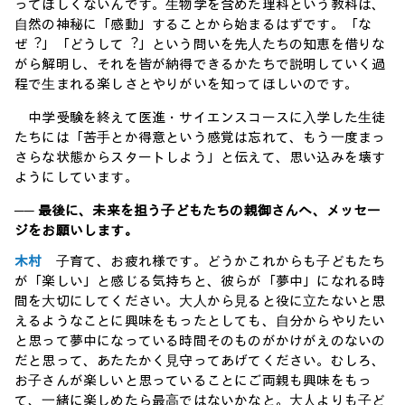
ってほしくないんです。⽣物学を含めた理科という教科は、
⾃然の神秘に「感動」することから始まるはずです。「な
ぜ︖」「どうして︖」という問いを先⼈たちの知恵を借りな
がら解明し、それを皆が納得できるかたちで説明していく過
程で⽣まれる楽しさとやりがいを知ってほしいのです。
中学受験を終えて医進・サイエンスコースに⼊学した⽣徒
たちには「苦⼿とか得意という感覚は忘れて、もう⼀度まっ
さらな状態からスタートしよう」と伝えて、思い込みを壊す
ようにしています。
── 最後に、未来を担う⼦どもたちの親御さんへ、メッセー
ジをお願いします。
木村
⼦育て、お疲れ様です。どうかこれからも⼦どもたち
が「楽しい」と感じる気持ちと、彼らが「夢中」になれる時
間を⼤切にしてください。⼤⼈から⾒ると役に⽴たないと思
えるようなことに興味をもったとしても、⾃分からやりたい
と思って夢中になっている時間そのものがかけがえのないの
だと思って、あたたかく⾒守ってあげてください。むしろ、
お⼦さんが楽しいと思っていることにご両親も興味をもっ
て、⼀緒に楽しめたら最⾼ではないかなと。⼤⼈よりも⼦ど