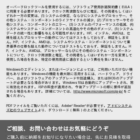
オーバークロックツールを使用するには、ソフトウェア使用許諾契約書（EULA）
に同意する必要があります。クロック周波数ならびに電圧、その両者もしくはい
ずれか一方の変更は、(1) システムの安定、ならびにシステムやプロセッサー、そ
の他システム・コンポーネントのライフサイクルの減少、(2) プロセッサーやその
他システム・コンポーネントのエラー、(3) システムのパフォーマンスの低減、(4)
システムやシステム・コンポーネントの高温化やその他のダメージ、(5) システム
データの統一性に影響を与える可能性があります。HP、インテル、AMDは、仕
様を超えたプロセッサーの動作についてはテストをしておらず、保証をしませ
ん。HP、インテル、AMDは、システムやシステム・コンポーネントについて業
界基準の仕様を超えた動作についてはテストをしておらず、保証をしません。H
P、インテル、AMDは、プロセッサーならびにその他のシステム・コンポーネン
トについて、クロック周波数と電圧、その両者もしくはいずれか一方を変更して
使用した場合を含み、特定の使用用途に適合するという責任を負いません。
Windowsのエディション、またはバージョンによっては、ご利用いただけない機
能もあります。 Windowsの機能を最大限に活用するには、ハードウェア、ドライ
バー、およびソフトウェアのアップグレードや別途購入、またはBIOSのアップデ
ートが必要となる場合があります。 Windows 10は自動的にアップデートされ、常
に有効化されます。 ISPの料金が適用され、今後アップデートの際に要件が追加
される場合もあります。 詳細については、
http://www.microsoft.com/ja-jp/
をご
覧ください。
PDFファイルをご覧いただくには、Adobe® Reader®が必要です。
アドビシステム
ズ社のウェブサイト
より、ダウンロード（無料）の上ご覧ください。
ご相談、お問い合わせはお気軽にどうぞ
ご購入前に納期をお知りになりたい場合は、先にお見積を取得