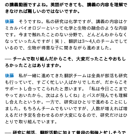
の講義動画ですよね。英語ができても、講義の内容を理解で
きなければ難しいのではないですか。
後藤
そうですね。私の研究は化学ですが、講義の内容はケ
ミカルバイオロジーといって化学と⽣物の融合のような内容
です。今まで触れたことのない分野で、どんどんわからなく
なっていったんですが（笑）、翻訳は3〜4⼈のチームでして
いるので、⽣物が得意な⼦に聞きながら進めました。
── チームで取り組んだからこそ、⼤変だったことやおもし
ろかったことはありますか。
後藤
私が⼀緒に進めてきた翻訳チームは全員が部活も研究
も⾏っていて、すごく忙しい⼈ばかりでしたが、だからこそ
サポートし合ってこられたと思います。「私は今⽇ここまで
やっておいたから、次はよろしくね」とパスが⾶んでも理解
し合えたというか。⼀⽅で、研究はひとりで進めることにし
ました。もちろんチームでもいいですが、⼈数が増えれば増
えるだけ予定を合わせるのが⼤変になるので、研究だけはひ
とりで取り組んでいます。
── 研究に部活、翻訳活動に加えて普段の勉強と忙しそうで