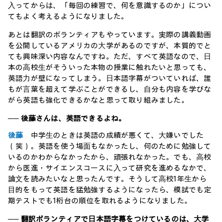
⼊ってからは、「毎回の練習で、何を意識するのか」につい
てもよく考えるようになりました。
あとは翻訳のボランティアもやっています。実際の講義動画
を公開しているアメリカの⼤学があるのですが、本質的でと
ても興味深い内容なんですね。ただ、すべて英語なので、⽇
本の⾼校⽣がそういった本物の授業に触れたいと思っても、
英語⼒が壁になってしまう。⽇本語字幕がついていれば、誰
もが⾔葉を超えて学ぶことができるし、⾃分も内容を学びな
がら英語も強化できるかなと思って取り組みました。
── 後藤さんは、英語できるよね。
後藤
中学⽣のときは英語の成績が悪くて、⼤嫌いでした
（笑）。英語を使う場⾯もなかったし、何のために勉強して
いるのかわからなかったから、頑張れなかった。でも、⾼校
から医進・サイエンスコースに⼊って研究を進めるなかで、
論⽂を読みたいなと思ったんです。そうして⾼校1年⽣から
⽬的をもって英語を猛勉強するようになったら、模試でも定
期テストでも1桁台の順位を取れるようになりました。
── 翻訳ボランティアで⽇本語字幕をつけているのは、⼤学