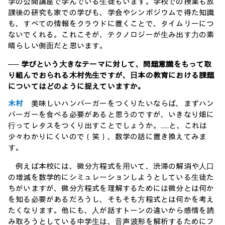
学の公開講座で学んでいる⽣徒もいます。学校での授業も放
課後の研究も家での学びも、学会やシンポジウムで得た知識
も、すべての情報をクラウドに置くことで、タイムリーにつ
ないでくれる。これこそが、テクノロジーが⽣み出す⼒の素
晴らしい側⾯だと思います。
── 学びという⼤きなテーマに対して、問題意識をもって取
り組んでおられる⽊村先⽣ですが、⽇本の教育における課題
についてはどのように捉えていますか。
木村
美味しいハンバーガーをつくりたいならば、まずハン
バーガーを⾷べる必要があると思うのですが、いきなり畑に
⾏ってレタスをつくり出すことでしょうか。……と、これは
少々わかりにくいので（笑）、数学の話に置き換えてみま
す。
例えば本校には、微分⽅程式を⽤いて、渋滞の解消や⼈⼝
の増減を数学的にシミュレーションしようとしている⽣徒た
ちがいますが、微分⽅程式を理解するためには微分とは何か
を知る必要があるだろうし、そもそも⽅程式とは何かを考え
たくなります。他にも、⼈が話すトーンの違いから感情を読
み取ろうとしている中学⽣は、⾳声波形を解析するためにフ