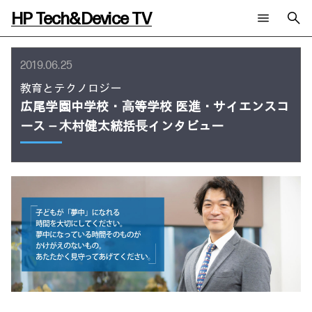
HP Tech&Device TV
新着コンテンツ
検索
2019.06.25
HP Tech&Device TV 内のコンテンツを検索します。
教育とテクノロジー
全てのコンテンツ
広尾学園中学校・⾼等学校 医進・サイエンスコ
チャンネル
タグ
AIの進化と活用事例
ース ― ⽊村健太統括⻑インタビュー
事例
ご相談
製品トレンド & レビュー
イベントレポート
サイバーセキュリティ
AI PC
メールニュース会員登録
教育とテクノロジー
AIワークステーション
自治体・公共
Poly
日本HP 公式Webサイト
ハイブリッドワーク
WXP（DEXツール）
ワークステーション
プリンター
タグ一覧
イベント・コラム
イベント・セミナー情報
コラム一覧