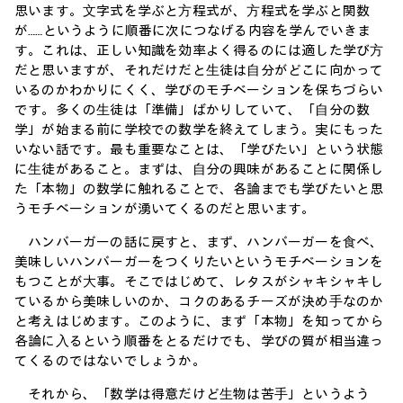
思います。⽂字式を学ぶと⽅程式が、⽅程式を学ぶと関数
が……というように順番に次につなげる内容を学んでいきま
す。これは、正しい知識を効率よく得るのには適した学び⽅
だと思いますが、それだけだと⽣徒は⾃分がどこに向かって
いるのかわかりにくく、学びのモチベーションを保ちづらい
です。多くの⽣徒は「準備」ばかりしていて、「⾃分の数
学」が始まる前に学校での数学を終えてしまう。実にもった
いない話です。最も重要なことは、「学びたい」という状態
に⽣徒があること。まずは、⾃分の興味があることに関係し
た「本物」の数学に触れることで、各論までも学びたいと思
うモチベーションが湧いてくるのだと思います。
ハンバーガーの話に戻すと、まず、ハンバーガーを⾷べ、
美味しいハンバーガーをつくりたいというモチベーションを
もつことが⼤事。そこではじめて、レタスがシャキシャキし
ているから美味しいのか、コクのあるチーズが決め⼿なのか
と考えはじめます。このように、まず「本物」を知ってから
各論に⼊るという順番をとるだけでも、学びの質が相当違っ
てくるのではないでしょうか。
それから、「数学は得意だけど⽣物は苦⼿」というよう