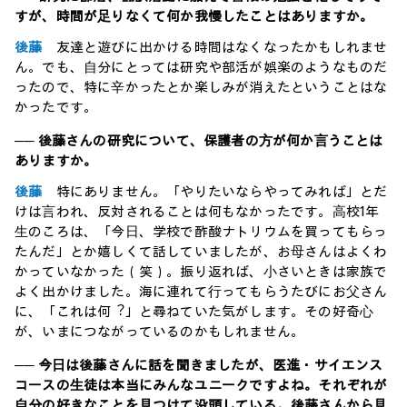
すが、時間が⾜りなくて何か我慢したことはありますか。
後藤
友達と遊びに出かける時間はなくなったかもしれませ
ん。でも、⾃分にとっては研究や部活が娯楽のようなものだ
ったので、特に⾟かったとか楽しみが消えたということはな
かったです。
── 後藤さんの研究について、保護者の⽅が何か⾔うことは
ありますか。
後藤
特にありません。「やりたいならやってみれば」とだ
けは⾔われ、反対されることは何もなかったです。⾼校1年
⽣のころは、「今⽇、学校で酢酸ナトリウムを買ってもらっ
たんだ」とか嬉しくて話していましたが、お⺟さんはよくわ
かっていなかった（笑）。振り返れば、⼩さいときは家族で
よく出かけました。海に連れて⾏ってもらうたびにお⽗さん
に、「これは何︖」と尋ねていた気がします。その好奇⼼
が、いまにつながっているのかもしれません。
── 今⽇は後藤さんに話を聞きましたが、医進・サイエンス
コースの⽣徒は本当にみんなユニークですよね。それぞれが
⾃分の好きなことを⾒つけて没頭している。後藤さんから⾒