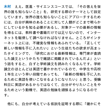
木村
ええ。医進・サイエンスコースでは、「その答えを世
界の誰も知らないこと」を、研究する際のテーマとして設定
しています。世界の誰も知らないことにアプローチするため
には、⾃分が興味のあることに対して⼈類がどこまで明らか
にしているかを知る必要があるし、対象テーマの最新の情報
を得るには、教科書や書籍だけでは⾜りないので、インター
ネットを駆使して調べなければなりません。ところがインタ
ーネット上には、不確実な情報もあふれている。「正しくて
新しい情報を⼿に⼊れたい」という⽣徒たちの欲求が⾼まっ
たタイミングで、「研究における最新情報は、専⾨家が査読
した論⽂というかたちで雑誌に掲載されているんだよ」とい
う話をすると、⾃ずと学術論⽂を読みたくなるんです。学術
論⽂のほとんどは英語で書かかれているので、中学⽣や⾼校
１年⽣という早い段階であっても、「最新の情報を⼿に⼊れ
るために英語を使いこなせるようになりたい」と思う。受験
科⽬に英語があるからではなくて、⾃分がやりたいことをや
るためという動機で、英語の勉強を頑張るようになるので
す。
他にも、⾃分が考えている仮説を証明する際に「確かにそ