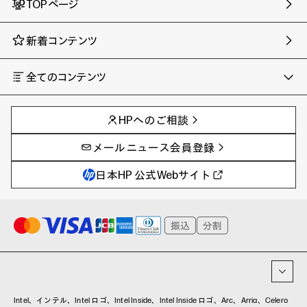
TOPページ
新着コンテンツ
全てのコンテンツ
チャンネル
タグ
AIの進化と活用事例
事例
HPへのご相談
製品トレンド & レビュー
イベントレポート
サイバーセキュリティ
AI PC
メールニュース会員登録
教育とテクノロジー
AIワークステーション
自治体・公共
Poly
日本HP 公式Webサイト
ハイブリッドワーク
WXP（DEXツール）
ワークステーション
プリンター
タグ一覧
イベント・コラム
イベント・セミナー情報
コラム一覧
Intel、インテル、Intel ロゴ、Intel Inside、Intel Inside ロゴ、Arc、Arria、Celero