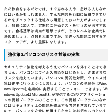
ただ教育をするだけでは、すぐ忘れる人や、怠ける人もなか
にはいるかもしれません。学んだ内容を行動に反映できてい
るかをチェックする仕組みも用意しておいた方がよいでしょ
う。教育に加えて、定期的に評価テストを行うのがおすすめ
です。合格基準は満点が理想ですが、そのレベルは企業毎に
決めましょう。点数も大事ですが、間違った問題に対するア
フターケアが、より重要になります。
強化策3.パソコンのリスク対策の実施
セキュリティ強化を考えるうえでパソコンを外すことはでき
ません。パソコンはウイルス感染をはじめとし、さまざまな
リスクを抱えています。パソコンの脆弱性対策、ウイルス対
策は確実に行うようにしましょう。パソコンの脆弱性はWind
ows Updateを定期的に実行することでフォローできます。Wi
ndows UpdateはMicrosoft社が提供するOSやアプリケーショ
ンの更新プログラムのことです。この更新プログラムのなか
にはセキュリティ上の問題を修正する内容も含まれています
ので、パソコンを安全に使用するためには必須のものといえ