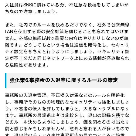
入社員はSNSに慣れている分、不注意な投稿をしてしまいが
ちなので注意しましょう。
また、社内でのルールを決めるだけでなく、社外で公衆無線
LANを使用する際の安全対策を講じることも忘れてはいけま
せん。外部の無線LANで重要な内容はやりとりしないのが無
難です。どうしてもという場合は通信を暗号化し、セキュリ
ティ設定をきちんと行うようにしましょう。セキュリティ設
定が不十分だと同じネットワーク上にある情報が盗み取られ
る危険性があります。
強化策6.事務所の入退室に関するルールの策定
事務所の入退室管理、不正侵入対策などのルールを明確化
し、事務所そのものの物理的なセキュリティも強化しましょ
う。不審者の侵入を許してしまうと、大きなトラブルになり
ます。事務所の最終退出者は施錠をし、退出の記録を残すな
どのルール決めるようにしましょう。鍵を閉めるのは当たり
前と感じるかもしれませんが、意外と忘れる人が多いもので
す。退出時のチェック表は事務所内の目立つところに設置