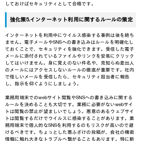
しておけばセキュリティとして合格です。
強化策5.インターネット利用に関するルールの策定
インターネットを利用中にウイルス感染する事例は後を絶ち
ません。電子メールやSNSへの書き込みはルールを明確化し
ておくことで、セキュリティを強化できます。受信した電子
メールに添付されているファイルやリンクを安易にクリック
してはいけません。身に覚えのない件名や、見知らぬ差出人
のメールにはアクセスしないルールの徹底が重要です。社内
で怪しいメールを受信したら、セキュリティ担当者に報告
し、指示を仰ぐようにしましょう。
業務用端末でのwebサイト閲覧やSNSへの書き込みに関する
ルールを決めることも大切です。業務に必要がないwebサイ
トは閲覧の禁止が望ましいでしょう。悪意のあるウェブサイ
トは閲覧するだけでウイルスに感染することがあります。業
務用端末で個人的なSNSを利用するのもリスクが高いので避
けるべきです。ちょっとした悪ふざけの投稿が、会社の機密
情報に触れ大きなトラブルへ繋がることもあります。特に新