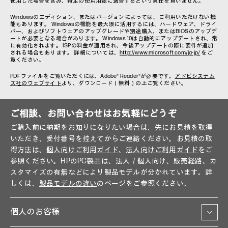
使用した場合を含み、特定の使用用途に適合するという責任を負いません。
Windowsのエディション、またはバージョンによっては、ご利用いただけない機
能もあります。 Windowsの機能を最大限に活用するには、ハードウェア、ドライ
バー、およびソフトウェアのアップグレードや別途購入、またはBIOSのアップデ
ートが必要となる場合があります。 Windows 10は自動的にアップデートされ、常
に有効化されます。 ISPの料金が適用され、今後アップデートの際に要件が追加
される場合もあります。 詳細については、
http://www.microsoft.com/ja-jp/
をご
覧ください。
PDFファイルをご覧いただくには、Adobe® Reader®が必要です。
アドビシステム
ズ社のウェブサイト
より、ダウンロード（無料）の上ご覧ください。
ご相談、お問い合わせはお気軽にどうぞ
ご購入前に納期をお知りになりたい場合は、先にお見積を取得
いただき、受付番号を控えてからご連絡ください。お見積の取
得方法は、
個人向けご利用ガイド
、
法人向けご利用ガイド
をご
参照ください。HPのPC製品は、法人／個人向け、販売経路、カ
スタマイズの有無などにより製品モデルが分かれています。詳
しくは、
製品モデルの違い
のページをご参照ください。
個人のお客様