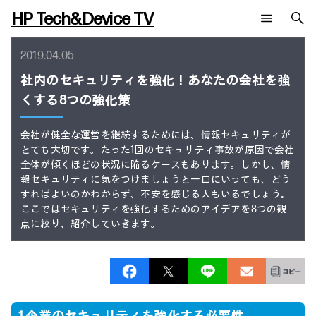
HP Tech&Device TV
新着コンテンツ
検索
2019.04.05
HP Tech&Device TV 内のコンテンツを検索します。
社内のセキュリティを強化！あなたの会社を強
全てのコンテンツ
くする8つの強化策
チャンネル
タグ
AIの進化と活用事例
事例
会社が健全な運営を継続するためには、情報セキュリティが
ご相談
製品トレンド & レビュー
イベントレポート
とても大切です。たった1回のセキュリティ事故が原因で会社
サイバーセキュリティ
AI PC
全体が傾くほどの状況に陥るケースもあります。しかし、情
メールニュース会員登録
教育とテクノロジー
AIワークステーション
報セキュリティに気をつけましょうと一口にいっても、どう
自治体・公共
すればよいのかわからず、不安を感じる人もいるでしょう。
Poly
日本HP 公式Webサイト
ここではセキュリティを強化するためのアイデアを8つの観
ハイブリッドワーク
WXP（DEXツール）
点に絞り、紹介していきます。
ワークステーション
プリンター
タグ一覧
イベント・コラム
イベント・セミナー情報
コラム一覧