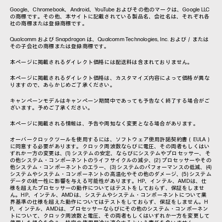
Google、Chromebook、Android、YouTube およびその他のマークは、Google LLC
の商標です。その他、本サイトに記載されている製品名、会社名は、それぞれ各
社の商標または登録商標です。
Qualcomm および Snapdragon は、Qualcomm Technologies, Inc. および／または
その子会社の商標または登録商標です。
本ページに掲載されるダイレクト価格には配送料は含まれておりません。
本ページに掲載されるダイレクト価格は、カスタマイズ内容によって価格が異な
りますので、あらかじめご了承ください。
キャンペーンモデルはキャンペーン期間中であっても予告なく終了する場合がご
ざいます。予めご了承ください。
本ページに掲載される情報は、予告や周知なく変更となる場合があります。
オーバークロックツールを使用するには、ソフトウェア使用許諾契約書（EULA）
に同意する必要があります。クロック周波数ならびに電圧、その両者もしくはい
ずれか一方の変更は、(1) システムの安定、ならびにシステムやプロセッサー、そ
の他システム・コンポーネントのライフサイクルの減少、(2) プロセッサーやその
他システム・コンポーネントのエラー、(3) システムのパフォーマンスの低減、(4)
システムやシステム・コンポーネントの高温化やその他のダメージ、(5) システム
データの統一性に影響を与える可能性があります。HP、インテル、AMDは、仕
様を超えたプロセッサーの動作についてはテストをしておらず、保証をしませ
ん。HP、インテル、AMDは、システムやシステム・コンポーネントについて業
界基準の仕様を超えた動作についてはテストをしておらず、保証をしません。H
P、インテル、AMDは、プロセッサーならびにその他のシステム・コンポーネン
トについて、クロック周波数と電圧、その両者もしくはいずれか一方を変更して