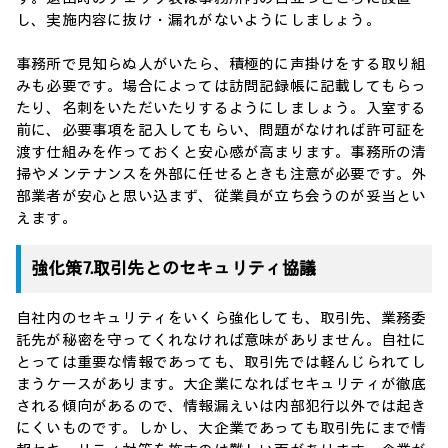
し、実施内容に抜け・漏れがないようにしましょう。
事務所で見知らぬ人がいたら、積極的に声掛けをする取り組
みも必要です。場合によっては訪問記録帳に記載してもらっ
たり、名刺をいただいたりするようにしましょう。入室する
前に、必要事項を記入してもらい、問題がなければ許可証を
渡す仕組みを作っておくと安心感が高まります。事務所の清
掃やメンテナンスを外部に任せるときも注意が必要です。外
部業者が安心と思い込まず、従業員が立ち会うのが妥当とい
えます。
強化策7.取引先とのセキュリティ協議
自社内のセキュリティをいくら強化しても、取引先、業務委
託先が秘密を守ってくれなければ意味がありません。自社に
とっては重要な情報であっても、取引先では軽んじられてし
まうケースがあります。大企業になればセキュリティが徹底
される傾向があるので、情報漏えいは内部犯行以外では起き
にくいものです。しかし、大企業であっても取引先にまで情