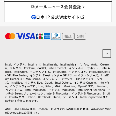
サイバーセキュリティ
AI PC
メールニュース会員登録
教育とテクノロジー
AIワークステーション
自治体・公共
Poly
日本HP 公式Webサイト
ハイブリッドワーク
WXP（DEXツール）
ワークステーション
プリンター
タグ一覧
イベント・コラム
イベント・セミナー情報
コラム一覧
Intel、インテル、Intel ロゴ、Intel Inside、Intel Inside ロゴ、Arc、Arria、Celero
n、セレロン、Cyclone、eASIC、Intel Ethernet、インテル イーサネット、Intel A
gilex、Intel Atom、インテルアトム、Intel Core、インテルコア、Intel Data Cente
r GPU Flex Series、インテル データセンター GPU フレックス・シリーズ、Intel D
ata Center GPU Max Series、インテル データセンター GPU マックス・シリー
ズ、Intel Evo、インテル Evo、Gaudi、Intel Optane、インテル Optane、Intel vPr
o、インテルヴィープロ、Iris、Killer、MAX、Movidius、OpenVINO™、 Pentium、
ペンティアム、Intel RealSense、インテル RealSense、Intel Select Solutions、イ
ンテル Select ソリューション、Intel Si Photonics、インテル Si Photonics、Strati
x、Stratix ロゴ、Tofino、Ultrabook、Xeon、ジーオンは、Intel Corporation また
はその子会社の商標です。
AMD、AMD Arrowロゴ、Radeon、およびそれらの組み合わせは、Advanced Micr
o Devices, Inc.の商標です。