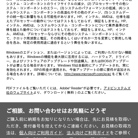
システム・コンポーネントのライフサイクルの減少、(2) プロセッサーやその他シ
ステム・コンポーネントのエラー、(3) システムのパフォーマンスの低減、(4) シス
テムやシステム・コンポーネントの高温化やその他のダメージ、(5) システムデー
タの統一性に影響を与える可能性があります。HP、インテル、AMDは、仕様を超
えたプロセッサーの動作についてはテストをしておらず、保証をしません。HP、
インテル、AMDは、システムやシステム・コンポーネントについて業界基準の仕
様を超えた動作についてはテストをしておらず、保証をしません。HP、インテ
ル、AMDは、プロセッサーならびにその他のシステム・コンポーネントについ
て、クロック周波数と電圧、その両者もしくはいずれか一方を変更して使用した場
合を含み、特定の使用用途に適合するという責任を負いません。
Windowsのエディション、またはバージョンによっては、ご利用いただけない機能
もあります。 Windowsの機能を最大限に活用するには、ハードウェア、ドライバ
ー、およびソフトウェアのアップグレードや別途購入、またはBIOSのアップデー
トが必要となる場合があります。 Windows 10は自動的にアップデートされ、常に
有効化されます。 ISPの料金が適用され、今後アップデートの際に要件が追加され
る場合もあります。 詳細については、
http://www.microsoft.com/ja-jp/
をご覧くだ
さい。
PDFファイルをご覧いただくには、Adobe® Reader®が必要です。
アドビシステムズ
社のウェブサイト
より、ダウンロード（無料）の上ご覧ください。
ご相談、お問い合わせはお気軽にどうぞ
ご購入前に納期をお知りになりたい場合は、先にお見積を取得い
ただき、受付番号を控えてからご連絡ください。お見積の取得方
法は、
個人向けご利用ガイド
、
法人向けご利用ガイド
をご参照く