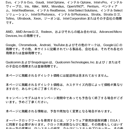
Evo、インテル Evo、Gaudi、Intel Optane、インテル Optane、Intel vPro、インテル
ヴィープロ、Iris、Killer、MAX、Movidius、OpenVINO™、 Pentium、ペンティア
ム、Intel RealSense、インテル RealSense、Intel Select Solutions、インテル Select
ソリューション、Intel Si Photonics、インテル Si Photonics、Stratix、Stratix ロゴ、
Tofino、Ultrabook、Xeon、ジーオンは、Intel Corporation またはその子会社の商標
です。
AMD、AMD Arrowロゴ、Radeon、およびそれらの組み合わせは、Advanced Micro
Devices, Inc.の商標です。
Google、Chromebook、Android、YouTube およびその他のマークは、Google LLC の
商標です。その他、本サイトに記載されている製品名、会社名は、それぞれ各社の
商標または登録商標です。
Qualcomm および Snapdragon は、Qualcomm Technologies, Inc. および／またはそ
の子会社の商標または登録商標です。
本ページに掲載されるダイレクト価格には配送料は含まれておりません。
本ページに掲載されるダイレクト価格は、カスタマイズ内容によって価格が異なり
ますので、あらかじめご了承ください。
キャンペーンモデルはキャンペーン期間中であっても予告なく終了する場合がござ
います。予めご了承ください。
本ページに掲載される情報は、予告や周知なく変更となる場合があります。
オーバークロックツールを使用するには、ソフトウェア使用許諾契約書（EULA）
に同意する必要があります。クロック周波数ならびに電圧、その両者もしくはいず
れか一方の変更は、(1) システムの安定、ならびにシステムやプロセッサー、その他