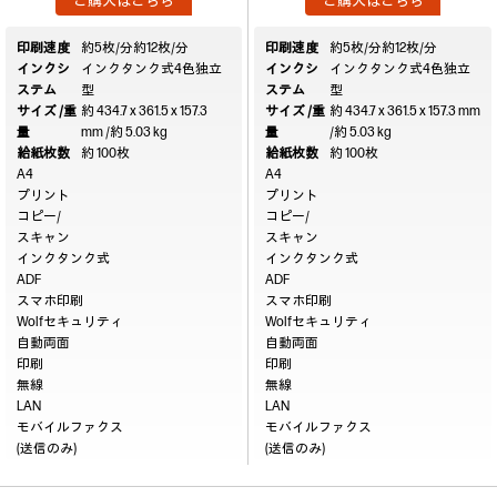
ご購入はこちら
ご購入はこちら
印刷速度
約5枚/分
約12枚/分
印刷速度
約5枚/分
約12枚/分
インクシ
インクタンク式4色独立
インクシ
インクタンク式4色独立
ステム
型
ステム
型
サイズ /重
約 434.7 x 361.5 x 157.3
サイズ /重
約 434.7 x 361.5 x 157.3 mm
量
mm /約 5.03 kg
量
/約 5.03 kg
給紙枚数
約 100枚
給紙枚数
約 100枚
A4
A4
プリント
プリント
コピー/
コピー/
スキャン
スキャン
インクタンク式
インクタンク式
ADF
ADF
スマホ印刷
スマホ印刷
Wolfセキュリティ
Wolfセキュリティ
自動両面
自動両面
印刷
印刷
無線
無線
LAN
LAN
モバイルファクス
モバイルファクス
(送信のみ)
(送信のみ)