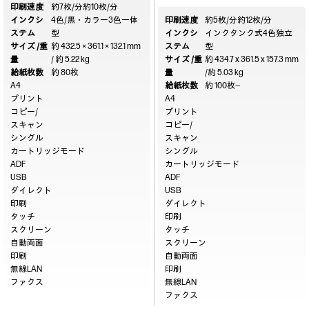
印刷速度
約7枚/分
約10枚/分
インクシ
4色/黒・カラー3色一体
印刷速度
約5枚/分
約12枚/分
ステム
型
インクシ
インクタンク式4色独立
サイズ /重
約 432.5 × 361.1 × 132.1 mm
ステム
型
量
/ 約 5.22 kg
サイズ /重
約 434.7 x 361.5 x 157.3 mm
給紙枚数
約 80枚
量
/約 5.03 kg
A4
給紙枚数
約 100枚
―
プリント
A4
コピー/
プリント
スキャン
コピー/
シングル
スキャン
カートリッジモード
シングル
ADF
カートリッジモード
USB
ADF
ダイレクト
USB
印刷
ダイレクト
タッチ
印刷
スクリーン
タッチ
自動両面
スクリーン
印刷
自動両面
無線LAN
印刷
ファクス
無線LAN
ファクス