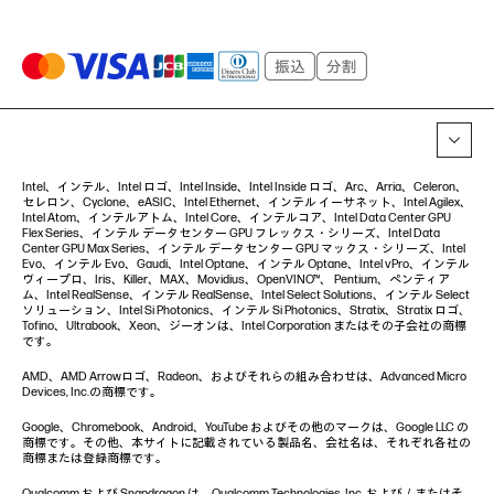
Intel、インテル、Intel ロゴ、Intel Inside、Intel Inside ロゴ、Arc、Arria、Celeron、
セレロン、Cyclone、eASIC、Intel Ethernet、インテル イーサネット、Intel Agilex、
Intel Atom、インテルアトム、Intel Core、インテルコア、Intel Data Center GPU
Flex Series、インテル データセンター GPU フレックス・シリーズ、Intel Data
Center GPU Max Series、インテル データセンター GPU マックス・シリーズ、Intel
Evo、インテル Evo、Gaudi、Intel Optane、インテル Optane、Intel vPro、インテル
ヴィープロ、Iris、Killer、MAX、Movidius、OpenVINO™、 Pentium、ペンティア
ム、Intel RealSense、インテル RealSense、Intel Select Solutions、インテル Select
ソリューション、Intel Si Photonics、インテル Si Photonics、Stratix、Stratix ロゴ、
Tofino、Ultrabook、Xeon、ジーオンは、Intel Corporation またはその子会社の商標
です。
AMD、AMD Arrowロゴ、Radeon、およびそれらの組み合わせは、Advanced Micro
Devices, Inc.の商標です。
Google、Chromebook、Android、YouTube およびその他のマークは、Google LLC の
商標です。その他、本サイトに記載されている製品名、会社名は、それぞれ各社の
商標または登録商標です。
Qualcomm および Snapdragon は、Qualcomm Technologies, Inc. および／またはそ