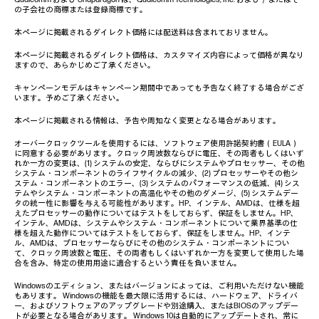
の子会社の商標または登録商標です。
本ページに掲載されるダイレクト価格には配送料は含まれておりません。
本ページに掲載されるダイレクト価格は、カスタマイズ内容によって価格が異なり
ますので、あらかじめご了承ください。
キャンペーンモデルはキャンペーン期間中であっても予告なく終了する場合がござ
います。予めご了承ください。
本ページに掲載される情報は、予告や周知なく変更となる場合があります。
オーバークロックツールを使用するには、ソフトウェア使用許諾契約書（EULA）
に同意する必要があります。クロック周波数ならびに電圧、その両者もしくはいず
れか一方の変更は、(1) システムの安定、ならびにシステムやプロセッサー、その他
システム・コンポーネントのライフサイクルの減少、(2) プロセッサーやその他シ
ステム・コンポーネントのエラー、(3) システムのパフォーマンスの低減、(4) シス
テムやシステム・コンポーネントの高温化やその他のダメージ、(5) システムデー
タの統一性に影響を与える可能性があります。HP、インテル、AMDは、仕様を超
えたプロセッサーの動作についてはテストをしておらず、保証をしません。HP、
インテル、AMDは、システムやシステム・コンポーネントについて業界基準の仕
様を超えた動作についてはテストをしておらず、保証をしません。HP、インテ
ル、AMDは、プロセッサーならびにその他のシステム・コンポーネントについ
て、クロック周波数と電圧、その両者もしくはいずれか一方を変更して使用した場
合を含み、特定の使用用途に適合するという責任を負いません。
Windowsのエディション、またはバージョンによっては、ご利用いただけない機能
もあります。 Windowsの機能を最大限に活用するには、ハードウェア、ドライバ
ー、およびソフトウェアのアップグレードや別途購入、またはBIOSのアップデー
トが必要となる場合があります。 Windows 10は自動的にアップデートされ、常に