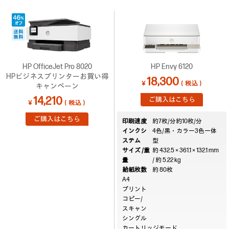
HP OfficeJet Pro 8020
HP Envy 6120
HPビジネスプリンターお買い得
18,300
￥
（税込）
キャンペーン
14,210
ご購入はこちら
￥
（税込）
ご購入はこちら
印刷速度
約7枚/分
約10枚/分
インクシ
4色/黒・カラー3色一体
ステム
型
サイズ /重
約 432.5 × 361.1 × 132.1 mm
量
/ 約 5.22 kg
給紙枚数
約 80枚
A4
プリント
コピー/
スキャン
シングル
カートリッジモード