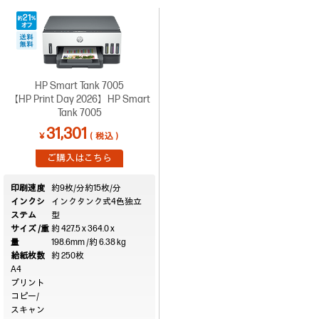
HP Smart Tank 7005
【HP Print Day 2026】HP Smart
Tank 7005
31,301
￥
（税込）
ご購入はこちら
印刷速度
約9枚/分
約15枚/分
インクシ
インクタンク式4色独立
ステム
型
サイズ /重
約 427.5 x 364.0 x
量
198.6mm /約 6.38 kg
給紙枚数
約 250枚
A4
プリント
コピー/
スキャン