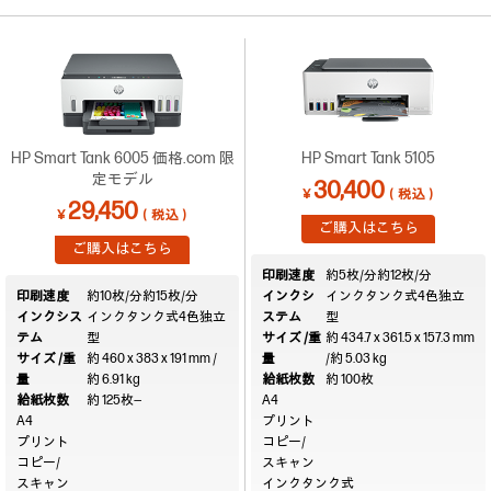
HP Smart Tank 6005 価格.com 限
HP Smart Tank 5105
定モデル
30,400
￥
（税込）
29,450
￥
（税込）
ご購入はこちら
ご購入はこちら
印刷速度
約5枚/分
約12枚/分
印刷速度
約10枚/分
約15枚/分
インクシ
インクタンク式4色独立
インクシス
インクタンク式4色独立
ステム
型
テム
型
サイズ /重
約 434.7 x 361.5 x 157.3 mm
サイズ /重
約 460 x 383 x 191 mm /
量
/約 5.03 kg
量
約 6.91 kg
給紙枚数
約 100枚
給紙枚数
約 125枚
―
A4
A4
プリント
プリント
コピー/
コピー/
スキャン
スキャン
インクタンク式