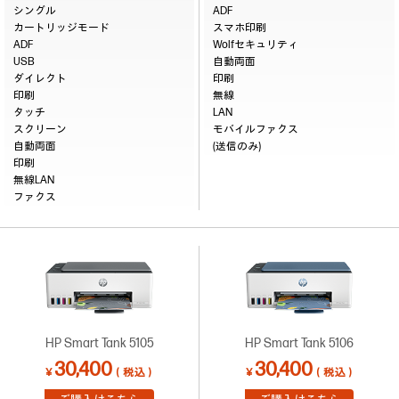
シングル
ADF
カートリッジモード
スマホ印刷
ADF
Wolfセキュリティ
USB
自動両面
ダイレクト
印刷
印刷
無線
タッチ
LAN
スクリーン
モバイルファクス
自動両面
(送信のみ)
印刷
無線LAN
ファクス
HP Smart Tank 5105
HP Smart Tank 5106
30,400
30,400
￥
（税込）
￥
（税込）