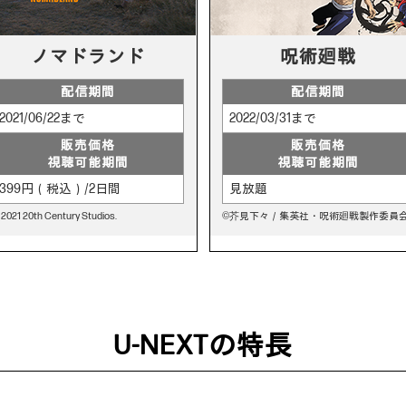
ノマドランド
呪術廻戦
配信期間
配信期間
2021/06/22まで
2022/03/31まで
販売価格
販売価格
視聴可能期間
視聴可能期間
399円（税込）/2日間
見放題
 2021 20th Century Studios.
©芥見下々／集英社・呪術廻戦製作委員
U-NEXTの特長