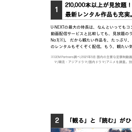
210,000本以上が見放題
1
最新レンタル作品も充実
U-NEXTの最大の特長は、なんといっても
動画配信サービスと比較しても、見放題の
No.1(※)。 だから観たい作品を、たっぷ
のレンタルもぞくぞく配信。もう、観たい
※GEM Partners調べ/2021年5月 国内の主要な定
マ/韓流・アジアドラマ/国内ドラマ/アニメを調査。
2
「観る」と「読む」がひ