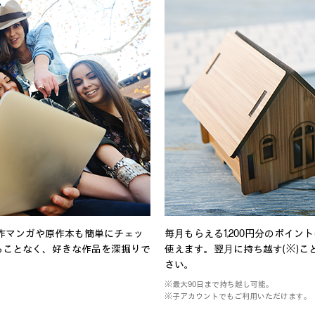
原作マンガや原作本も簡単にチェッ
毎⽉もらえる1,200円分のポイ
ることなく、好きな作品を深掘りで
使えます。翌⽉に持ち越す(※)
さい。
※最大90日まで持ち越し可能。
※子アカウントでもご利用いただけます。