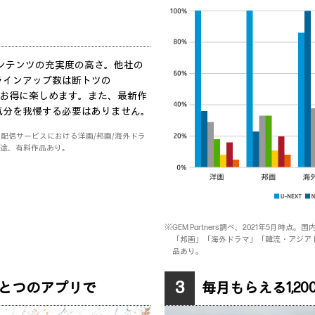
！
。
コンテンツの充実度の高さ。他社の
ラインアップ数は断トツの
り、お得に楽しめます。また、最新作
気分を我慢する必要はありません。
額制動画配信サービスにおける洋画/邦画/海外ドラ
別途、有料作品あり。
※GEM Partners調べ、2021年5月
「邦画」「海外ドラマ」「韓流・アジア
品あり。
3
とつのアプリで
毎月もらえる1,2