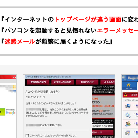
『インターネットの
トップページが違う画面
に変
『パソコンを起動すると見慣れない
エラーメッセ
『
迷惑メール
が頻繁に届くようになった』