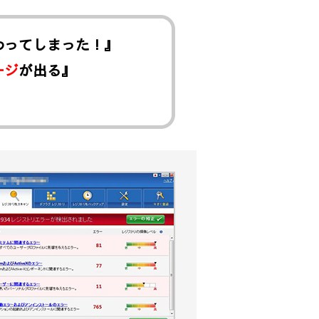
わってしまった！』
ージ
が出る』