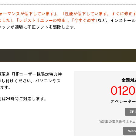
フォーマンスが低下しています｣、「性能が低下しています。すぐに修正
した｣、｢レジストリエラーの検出｣、｢今すぐ直す｣
など、インストール
タッフが適切に不正ソフトを駆除します。
頂き「HPユーザー様限定特典特
全国対
申し付けください。パソコンやス
0120
います。
受付は24時間ご対応します。
オペレーター対
詳
※記載の電話番号はキュ
We