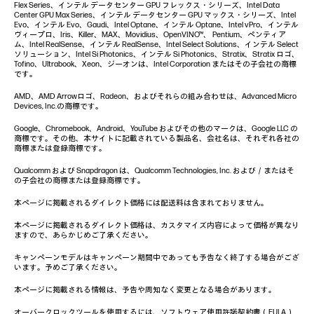
Flex Series、インテル データセンター GPU フレックス・シリーズ、Intel Data
Center GPU Max Series、インテル データセンター GPU マックス・シリーズ、Intel
Evo、インテル Evo、Gaudi、Intel Optane、インテル Optane、Intel vPro、インテル
ヴィープロ、Iris、Killer、MAX、Movidius、OpenVINO™、 Pentium、ペンティア
ム、Intel RealSense、インテル RealSense、Intel Select Solutions、インテル Select
ソリューション、Intel Si Photonics、インテル Si Photonics、Stratix、Stratix ロゴ、
Tofino、Ultrabook、Xeon、ジーオンは、Intel Corporation またはその子会社の商標
です。
AMD、AMD Arrowロゴ、Radeon、およびそれらの組み合わせは、Advanced Micro
Devices, Inc.の商標です。
Google、Chromebook、Android、YouTube およびその他のマークは、Google LLC の
商標です。その他、本サイトに記載されている製品名、会社名は、それぞれ各社の
商標または登録商標です。
Qualcomm および Snapdragon は、Qualcomm Technologies, Inc. および／またはそ
の子会社の商標または登録商標です。
本ページに掲載されるダイレクト価格には配送料は含まれておりません。
本ページに掲載されるダイレクト価格は、カスタマイズ内容によって価格が異なり
ますので、あらかじめご了承ください。
キャンペーンモデルはキャンペーン期間中であっても予告なく終了する場合がござ
います。予めご了承ください。
本ページに掲載される情報は、予告や周知なく変更となる場合があります。
オーバークロックツールを使用するには、ソフトウェア使用許諾契約書（EULA）