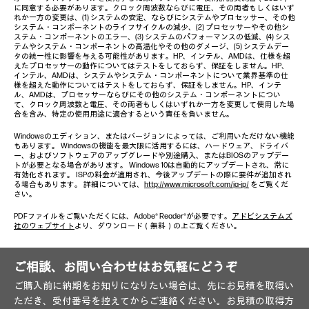
に同意する必要があります。クロック周波数ならびに電圧、その両者もしくはいず
れか一方の変更は、(1) システムの安定、ならびにシステムやプロセッサー、その他
システム・コンポーネントのライフサイクルの減少、(2) プロセッサーやその他シ
ステム・コンポーネントのエラー、(3) システムのパフォーマンスの低減、(4) シス
テムやシステム・コンポーネントの高温化やその他のダメージ、(5) システムデー
タの統一性に影響を与える可能性があります。HP、インテル、AMDは、仕様を超
えたプロセッサーの動作についてはテストをしておらず、保証をしません。HP、
インテル、AMDは、システムやシステム・コンポーネントについて業界基準の仕
様を超えた動作についてはテストをしておらず、保証をしません。HP、インテ
ル、AMDは、プロセッサーならびにその他のシステム・コンポーネントについ
て、クロック周波数と電圧、その両者もしくはいずれか一方を変更して使用した場
合を含み、特定の使用用途に適合するという責任を負いません。
Windowsのエディション、またはバージョンによっては、ご利用いただけない機能
もあります。 Windowsの機能を最大限に活用するには、ハードウェア、ドライバ
ー、およびソフトウェアのアップグレードや別途購入、またはBIOSのアップデー
トが必要となる場合があります。 Windows 10は自動的にアップデートされ、常に
有効化されます。 ISPの料金が適用され、今後アップデートの際に要件が追加され
る場合もあります。 詳細については、
http://www.microsoft.com/ja-jp/
をご覧くだ
さい。
PDFファイルをご覧いただくには、Adobe® Reader®が必要です。
アドビシステムズ
社のウェブサイト
より、ダウンロード（無料）の上ご覧ください。
ご相談、お問い合わせはお気軽にどうぞ
ご購入前に納期をお知りになりたい場合は、先にお見積を取得い
ただき、受付番号を控えてからご連絡ください。お見積の取得方