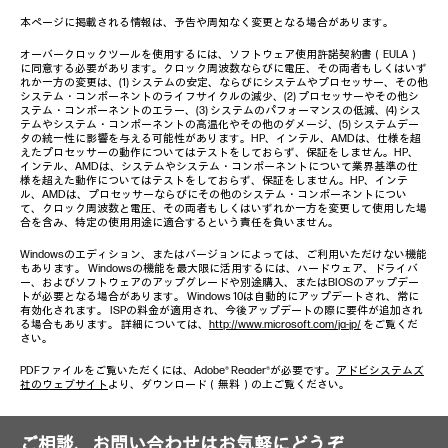
本ページに掲載される情報は、予告や周知なく変更となる場合があります。
オーバークロックツールを使用するには、ソフトウェア使用許諾契約書（EULA）
に同意する必要があります。クロック周波数ならびに電圧、その両者もしくはいず
れか一方の変更は、(1) システムの安定、ならびにシステムやプロセッサー、その他
システム・コンポーネントのライフサイクルの減少、(2) プロセッサーやその他シ
ステム・コンポーネントのエラー、(3) システムのパフォーマンスの低減、(4) シス
テムやシステム・コンポーネントの高温化やその他のダメージ、(5) システムデー
タの統一性に影響を与える可能性があります。HP、インテル、AMDは、仕様を超
えたプロセッサーの動作についてはテストをしておらず、保証をしません。HP、
インテル、AMDは、システムやシステム・コンポーネントについて業界基準の仕
様を超えた動作についてはテストをしておらず、保証をしません。HP、インテ
ル、AMDは、プロセッサーならびにその他のシステム・コンポーネントについ
て、クロック周波数と電圧、その両者もしくはいずれか一方を変更して使用した場
合を含み、特定の使用用途に適合するという責任を負いません。
Windowsのエディション、またはバージョンによっては、ご利用いただけない機能
もあります。 Windowsの機能を最大限に活用するには、ハードウェア、ドライバ
ー、およびソフトウェアのアップグレードや別途購入、またはBIOSのアップデー
トが必要となる場合があります。 Windows 10は自動的にアップデートされ、常に
有効化されます。 ISPの料金が適用され、今後アップデートの際に要件が追加され
る場合もあります。 詳細については、
http://www.microsoft.com/ja-jp/
をご覧くだ
さい。
PDFファイルをご覧いただくには、Adobe® Reader®が必要です。
アドビシステムズ
社のウェブサイト
より、ダウンロード（無料）の上ご覧ください。
ご相談、お問い合わせはお気軽にどうぞ