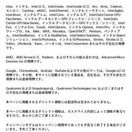
Intel、インテル、Intel ロゴ、Intel Inside、Intel Inside ロゴ、Arc、Arria、Celeron、
セレロン、Cyclone、eASIC、Intel Ethernet、インテル イーサネット、Intel Agilex、
Intel Atom、インテルアトム、Intel Core、インテルコア、Intel Data Center GPU
Flex Series、インテル データセンター GPU フレックス・シリーズ、Intel Data
Center GPU Max Series、インテル データセンター GPU マックス・シリーズ、Intel
Evo、インテル Evo、Gaudi、Intel Optane、インテル Optane、Intel vPro、インテル
ヴィープロ、Iris、Killer、MAX、Movidius、OpenVINO™、 Pentium、ペンティア
ム、Intel RealSense、インテル RealSense、Intel Select Solutions、インテル Select
ソリューション、Intel Si Photonics、インテル Si Photonics、Stratix、Stratix ロゴ、
Tofino、Ultrabook、Xeon、ジーオンは、Intel Corporation またはその子会社の商標
です。
AMD、AMD Arrowロゴ、Radeon、およびそれらの組み合わせは、Advanced Micro
Devices, Inc.の商標です。
Google、Chromebook、Android、YouTube およびその他のマークは、Google LLC の
商標です。その他、本サイトに記載されている製品名、会社名は、それぞれ各社の
商標または登録商標です。
Qualcomm および Snapdragon は、Qualcomm Technologies, Inc. および／またはそ
の子会社の商標または登録商標です。
本ページに掲載されるダイレクト価格には配送料は含まれておりません。
本ページに掲載されるダイレクト価格は、カスタマイズ内容によって価格が異なり
ますので、あらかじめご了承ください。
キャンペーンモデルはキャンペーン期間中であっても予告なく終了する場合がござ
います。予めご了承ください。