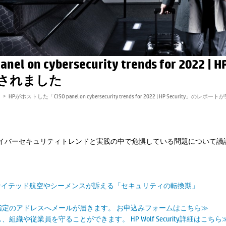
on cybersecurity trends for 2022 
に掲載されました
HPがホストした「CISO panel on cybersecurity trends for 2022 | HP Security」のレポ
のサイバーセキュリティトレンドと実践の中で危惧している問題について議論し
ユナイテッド航空やシーメンスが訴える「セキュリティの転換期」
定のアドレスへメールが届きます。 お申込みフォームはこちら≫
や従業員を守ることができます。 HP Wolf Security詳細はこちら