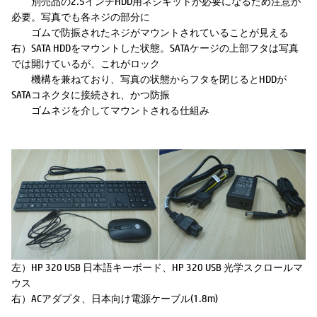
別売品の2.5インチHDD用ネジキットが必要になるため注意が
必要。写真でも各ネジの部分に
ゴムで防振されたネジがマウントされていることが見える
右）SATA HDDをマウントした状態。SATAケージの上部フタは写真
では開けているが、これがロック
機構を兼ねており、写真の状態からフタを閉じるとHDDが
SATAコネクタに接続され、かつ防振
ゴムネジを介してマウントされる仕組み
左）HP 320 USB 日本語キーボード、HP 320 USB 光学スクロールマ
ウス
右）ACアダプタ、日本向け電源ケーブル(1.8m)