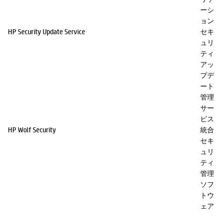
ーシ
ョン
HP Security Update Service
セキ
ュリ
ティ
アッ
プデ
ート
管理
サー
ビス
HP Wolf Security
統合
セキ
ュリ
ティ
管理
ソフ
トウ
ェア