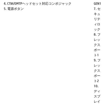
4. CTIA/OMTPヘッドセット対応コンボジャック
GEN1
5. 電源ボタン
7. セ
キュ
リテ
ィロ
ック
8. フ
レッ
クス
ポー
ト1
9. フ
レッ
クス
ポー
ト2
10.
ディ
スプ
レイ