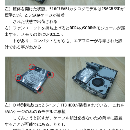
左）筐体を開けた状態。516C7#ABJカタログモデルは256GB SSDが
標準だが、2.5"SATAケージが装着
された状態で出荷される
右）ファンユニットを持ち上げるとDDR4のSODIMMモジュールが露
出する。メモリの奥にCPUユニッ
トがあり、コンパクトながらも、エアフローが考慮された設
計である事がわかる
左）i9 特別構成には 2.5インチ1TB HDDが装着されている。 これを
SATAケージのみの i5モデルに移植
してみようと試すが、ケーブル類は必要ないため簡単に設置
することが可能ではある。ただし