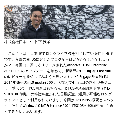
株式会社日本HP 竹下 雅洋
こんにちは、日本HPでロングライフPCを担当している竹下 雅洋
です。前回のIoT OSに関したブログ記事はいかがでしたでしょう
か？ 今回は、新しくリリースされたWindows 10 IoT Enterprise
2021 LTSC のアップデートを兼ねて、新製品のHP Engage Flex Mini
のレビューを発信してみようと思います。HP Engage Flex Miniは
2014年発売のmp9 modle9000 から数えて4世代目の超小型モジュ
ラー型POSで、POS用途はもちろん、IoT OSや米軍調達基準（MIL-
STD 810H準拠）の特徴を生かした長期調達、運用が可能なロング
ライフPCとして利用されています。今回はFlex Miniの概要とスペッ
ク、そしてWindows10 IoT Enterprise 2021 LTSC OSの起動画面にも迫
ってみたいと思います。