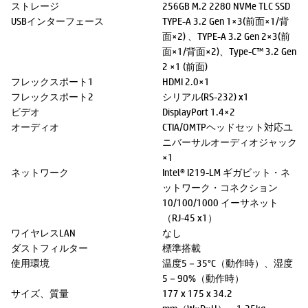
ストレージ
256GB M.2 2280 NVMe TLC SSD
USBインターフェース
TYPE-A 3.2 Gen 1×3(前面×1/背
面×2) 、TYPE-A 3.2 Gen 2×3(前
面×1/背面×2)、Type-C™ 3.2 Gen
2 ×1 (前面)
フレックスポート1
HDMI 2.0×1
フレックスポート2
シリアル(RS-232) x1
ビデオ
DisplayPort 1.4×2
オーディオ
CTIA/OMTPヘッドセット対応ユ
ニバーサルオーディオジャック
×1
ネットワーク
Intel® I219-LM ギガビット・ネ
ットワーク・コネクション
10/100/1000 イーサネット
（RJ-45 x1）
ワイヤレスLAN
なし
ダストフィルター
標準搭載
使用環境
温度5－35°C（動作時）、湿度
5－90%（動作時）
サイズ、質量
177 x 175 x 34.2