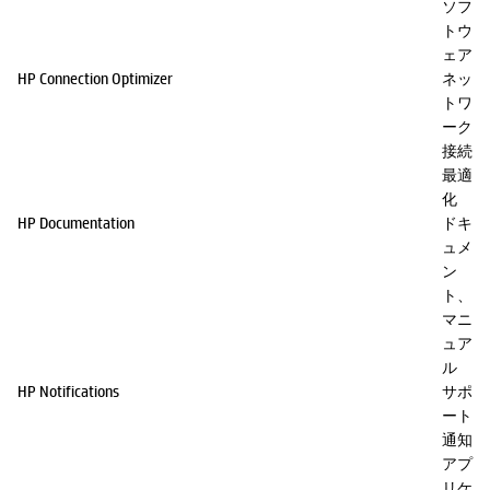
ソフ
トウ
ェア
HP Connection Optimizer
ネッ
トワ
ーク
接続
最適
化
HP Documentation
ドキ
ュメ
ン
ト、
マニ
ュア
ル
HP Notifications
サポ
ート
通知
アプ
リケ