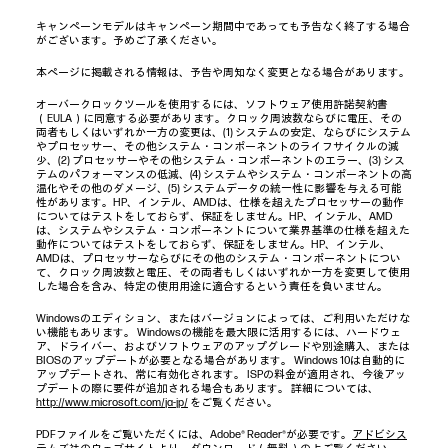
キャンペーンモデルはキャンペーン期間中であっても予告なく終了する場合
がございます。予めご了承ください。
本ページに掲載される情報は、予告や周知なく変更となる場合があります。
オーバークロックツールを使用するには、ソフトウェア使用許諾契約書
（EULA）に同意する必要があります。クロック周波数ならびに電圧、その
両者もしくはいずれか一方の変更は、(1) システムの安定、ならびにシステム
やプロセッサー、その他システム・コンポーネントのライフサイクルの減
少、(2) プロセッサーやその他システム・コンポーネントのエラー、(3) シス
テムのパフォーマンスの低減、(4) システムやシステム・コンポーネントの高
温化やその他のダメージ、(5) システムデータの統一性に影響を与える可能
性があります。HP、インテル、AMDは、仕様を超えたプロセッサーの動作
についてはテストをしておらず、保証をしません。HP、インテル、AMD
は、システムやシステム・コンポーネントについて業界基準の仕様を超えた
動作についてはテストをしておらず、保証をしません。HP、インテル、
AMDは、プロセッサーならびにその他のシステム・コンポーネントについ
て、クロック周波数と電圧、その両者もしくはいずれか一方を変更して使用
した場合を含み、特定の使用用途に適合するという責任を負いません。
Windowsのエディション、またはバージョンによっては、ご利用いただけな
い機能もあります。 Windowsの機能を最大限に活用するには、ハードウェ
ア、ドライバー、およびソフトウェアのアップグレードや別途購入、または
BIOSのアップデートが必要となる場合があります。 Windows 10は自動的に
アップデートされ、常に有効化されます。 ISPの料金が適用され、今後アッ
プデートの際に要件が追加される場合もあります。 詳細については、
http://www.microsoft.com/ja-jp/
をご覧ください。
PDFファイルをご覧いただくには、Adobe® Reader®が必要です。
アドビシス