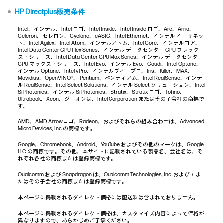
HP Directplus販売条件
Intel、インテル、Intel ロゴ、Intel Inside、Intel Inside ロゴ、Arc、Arria、
Celeron、セレロン、Cyclone、eASIC、Intel Ethernet、インテル イーサネッ
ト、Intel Agilex、Intel Atom、インテルアトム、Intel Core、インテルコア、
Intel Data Center GPU Flex Series、インテル データセンター GPU フレック
ス・シリーズ、Intel Data Center GPU Max Series、インテル データセンター
GPU マックス・シリーズ、Intel Evo、インテル Evo、Gaudi、Intel Optane、
インテル Optane、Intel vPro、インテルヴィープロ、Iris、Killer、MAX、
Movidius、OpenVINO™、 Pentium、ペンティアム、Intel RealSense、インテ
ル RealSense、Intel Select Solutions、インテル Select ソリューション、Intel
Si Photonics、インテル Si Photonics、Stratix、Stratix ロゴ、Tofino、
Ultrabook、Xeon、ジーオンは、Intel Corporation またはその子会社の商標で
す。
AMD、AMD Arrowロゴ、Radeon、およびそれらの組み合わせは、Advanced
Micro Devices, Inc.の商標です。
Google、Chromebook、Android、YouTube およびその他のマークは、Google
LLC の商標です。その他、本サイトに記載されている製品名、会社名は、そ
れぞれ各社の商標または登録商標です。
Qualcomm および Snapdragon は、Qualcomm Technologies, Inc. および／ま
たはその子会社の商標または登録商標です。
本ページに掲載されるダイレクト価格には配送料は含まれておりません。
本ページに掲載されるダイレクト価格は、カスタマイズ内容によって価格が
異なりますので、あらかじめご了承ください。