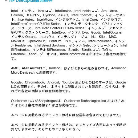
HP Directplus販売条件
Intel、インテル、Intel ロゴ、Intel Inside、Intel Inside ロゴ、Arc、Arria、
Celeron、セレロン、Cyclone、eASIC、Intel Ethernet、インテル イーサネッ
ト、Intel Agilex、Intel Atom、インテルアトム、Intel Core、インテルコア、
Intel Data Center GPU Flex Series、インテル データセンター GPU フレック
ス・シリーズ、Intel Data Center GPU Max Series、インテル データセンター
GPU マックス・シリーズ、Intel Evo、インテル Evo、Gaudi、Intel Optane、
インテル Optane、Intel vPro、インテルヴィープロ、Iris、Killer、MAX、
Movidius、OpenVINO™、 Pentium、ペンティアム、Intel RealSense、インテ
ル RealSense、Intel Select Solutions、インテル Select ソリューション、Intel
Si Photonics、インテル Si Photonics、Stratix、Stratix ロゴ、Tofino、
Ultrabook、Xeon、ジーオンは、Intel Corporation またはその子会社の商標で
す。
AMD、AMD Arrowロゴ、Radeon、およびそれらの組み合わせは、Advanced
Micro Devices, Inc.の商標です。
Google、Chromebook、Android、YouTube およびその他のマークは、Google
LLC の商標です。その他、本サイトに記載されている製品名、会社名は、そ
れぞれ各社の商標または登録商標です。
Qualcomm および Snapdragon は、Qualcomm Technologies, Inc. および／ま
たはその子会社の商標または登録商標です。
本ページに掲載されるダイレクト価格には配送料は含まれておりません。
本ページに掲載されるダイレクト価格は、カスタマイズ内容によって価格が
異なりますので、あらかじめご了承ください。