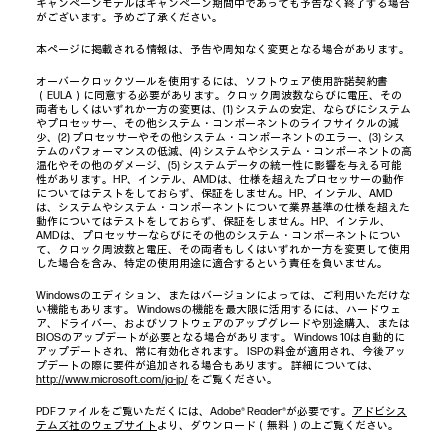
キャンペーンモデルはキャンペーン期間中であっても予告なく終了する場合
がございます。予めご了承ください。
本ページに掲載される情報は、予告や周知なく変更となる場合があります。
オーバークロックツールを使用するには、ソフトウェア使用許諾契約書
（EULA）に同意する必要があります。クロック周波数ならびに電圧、その
両者もしくはいずれか一方の変更は、(1) システムの安定、ならびにシステム
やプロセッサー、その他システム・コンポーネントのライフサイクルの減
少、(2) プロセッサーやその他システム・コンポーネントのエラー、(3) シス
テムのパフォーマンスの低減、(4) システムやシステム・コンポーネントの高
温化やその他のダメージ、(5) システムデータの統一性に影響を与える可能
性があります。HP、インテル、AMDは、仕様を超えたプロセッサーの動作
についてはテストをしておらず、保証をしません。HP、インテル、AMD
は、システムやシステム・コンポーネントについて業界基準の仕様を超えた
動作についてはテストをしておらず、保証をしません。HP、インテル、
AMDは、プロセッサーならびにその他のシステム・コンポーネントについ
て、クロック周波数と電圧、その両者もしくはいずれか一方を変更して使用
した場合を含み、特定の使用用途に適合するという責任を負いません。
Windowsのエディション、またはバージョンによっては、ご利用いただけな
い機能もあります。 Windowsの機能を最大限に活用するには、ハードウェ
ア、ドライバー、およびソフトウェアのアップグレードや別途購入、または
BIOSのアップデートが必要となる場合があります。 Windows 10は自動的に
アップデートされ、常に有効化されます。 ISPの料金が適用され、今後アッ
プデートの際に要件が追加される場合もあります。 詳細については、
http://www.microsoft.com/ja-jp/
をご覧ください。
PDFファイルをご覧いただくには、Adobe® Reader®が必要です。
アドビシス
テムズ社のウェブサイト
より、ダウンロード（無料）の上ご覧ください。