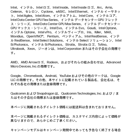
Intel、インテル、Intel ロゴ、Intel Inside、Intel Inside ロゴ、Arc、Arria、
Celeron、セレロン、Cyclone、eASIC、Intel Ethernet、インテル イーサネッ
ト、Intel Agilex、Intel Atom、インテルアトム、Intel Core、インテルコア、
Intel Data Center GPU Flex Series、インテル データセンター GPU フレック
ス・シリーズ、Intel Data Center GPU Max Series、インテル データセンター
GPU マックス・シリーズ、Intel Evo、インテル Evo、Gaudi、Intel Optane、
インテル Optane、Intel vPro、インテルヴィープロ、Iris、Killer、MAX、
Movidius、OpenVINO™、 Pentium、ペンティアム、Intel RealSense、インテ
ル RealSense、Intel Select Solutions、インテル Select ソリューション、Intel
Si Photonics、インテル Si Photonics、Stratix、Stratix ロゴ、Tofino、
Ultrabook、Xeon、ジーオンは、Intel Corporation またはその子会社の商標で
す。
AMD、AMD Arrowロゴ、Radeon、およびそれらの組み合わせは、Advanced
Micro Devices, Inc.の商標です。
Google、Chromebook、Android、YouTube およびその他のマークは、Google
LLC の商標です。その他、本サイトに記載されている製品名、会社名は、そ
れぞれ各社の商標または登録商標です。
Qualcomm および Snapdragon は、Qualcomm Technologies, Inc. および／ま
たはその子会社の商標または登録商標です。
本ページに掲載されるダイレクト価格には配送料は含まれておりません。
本ページに掲載されるダイレクト価格は、カスタマイズ内容によって価格が
異なりますので、あらかじめご了承ください。
キャンペーンモデルはキャンペーン期間中であっても予告なく終了する場合