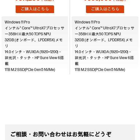
UltraX7/32GB/1TS）
ご購入はこちら
ご購入はこちら
Windows 11 Pro
Windows 11 Pro
インテル® Core™ UltraX7プロセッサ
インテル® Core™ UltraX7プロセッサ
ー358H ※最大50 TOPS NPU
ー358H ※最大50 TOPS NPU
32GB (オンボード、LPDDR5X)
32GB (オンボード、LPDDR5X)
14.0インチ・WUXGA (1920×1200)・
14.0インチ・WUXGA (1920×1200)・
非光沢・タッチ・HP Sure View 6搭
非光沢・タッチ・HP Sure View 6搭
載
載
1TB M.2 SSD(PCIe Gen5 NVMe)
1TB M.2 SSD(PCIe Gen5 NVMe)
ご相談・お問い合わせはお気軽にどうぞ