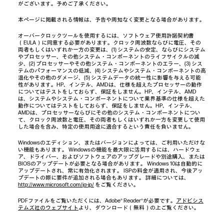
がございます。予めご了承ください。
本ページに掲載される情報は、予告や周知なく変更となる場合があります。
オーバークロックツールを使用するには、ソフトウェア使用許諾契約書
（EULA）に同意する必要があります。クロック周波数ならびに電圧、その
両者もしくはいずれか一方の変更は、(1) システムの安定、ならびにシステム
やプロセッサー、その他システム・コンポーネントのライフサイクルの減
少、(2) プロセッサーやその他システム・コンポーネントのエラー、(3) シス
テムのパフォーマンスの低減、(4) システムやシステム・コンポーネントの高
温化やその他のダメージ、(5) システムデータの統一性に影響を与える可能
性があります。HP、インテル、AMDは、仕様を超えたプロセッサーの動作
についてはテストをしておらず、保証をしません。HP、インテル、AMD
は、システムやシステム・コンポーネントについて業界基準の仕様を超えた
動作についてはテストをしておらず、保証をしません。HP、インテル、
AMDは、プロセッサーならびにその他のシステム・コンポーネントについ
て、クロック周波数と電圧、その両者もしくはいずれか一方を変更して使用
した場合を含み、特定の使用用途に適合するという責任を負いません。
Windowsのエディション、またはバージョンによっては、ご利用いただけな
い機能もあります。 Windowsの機能を最大限に活用するには、ハードウェ
ア、ドライバー、およびソフトウェアのアップグレードや別途購入、または
BIOSのアップデートが必要となる場合があります。 Windows 10は自動的に
アップデートされ、常に有効化されます。 ISPの料金が適用され、今後アッ
プデートの際に要件が追加される場合もあります。 詳細については、
http://www.microsoft.com/ja-jp/
をご覧ください。
PDFファイルをご覧いただくには、Adobe® Reader®が必要です。
アドビシス
テムズ社のウェブサイト
より、ダウンロード（無料）の上ご覧ください。