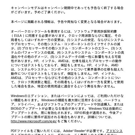
キャンペーンモデルはキャンペーン期間中であっても予告なく終了する場合
がございます。予めご了承ください。
本ページに掲載される情報は、予告や周知なく変更となる場合があります。
オーバークロックツールを使用するには、ソフトウェア使用許諾契約書
（EULA）に同意する必要があります。クロック周波数ならびに電圧、その
両者もしくはいずれか一方の変更は、(1) システムの安定、ならびにシステム
やプロセッサー、その他システム・コンポーネントのライフサイクルの減
少、(2) プロセッサーやその他システム・コンポーネントのエラー、(3) シス
テムのパフォーマンスの低減、(4) システムやシステム・コンポーネントの高
温化やその他のダメージ、(5) システムデータの統一性に影響を与える可能
性があります。HP、インテル、AMDは、仕様を超えたプロセッサーの動作
についてはテストをしておらず、保証をしません。HP、インテル、AMD
は、システムやシステム・コンポーネントについて業界基準の仕様を超えた
動作についてはテストをしておらず、保証をしません。HP、インテル、
AMDは、プロセッサーならびにその他のシステム・コンポーネントについ
て、クロック周波数と電圧、その両者もしくはいずれか一方を変更して使用
した場合を含み、特定の使用用途に適合するという責任を負いません。
Windowsのエディション、またはバージョンによっては、ご利用いただけな
い機能もあります。 Windowsの機能を最大限に活用するには、ハードウェ
ア、ドライバー、およびソフトウェアのアップグレードや別途購入、または
BIOSのアップデートが必要となる場合があります。 Windows 10は自動的に
アップデートされ、常に有効化されます。 ISPの料金が適用され、今後アッ
プデートの際に要件が追加される場合もあります。 詳細については、
http://www.microsoft.com/ja-jp/
をご覧ください。
PDFファイルをご覧いただくには、Adobe® Reader®が必要です。
アドビシス