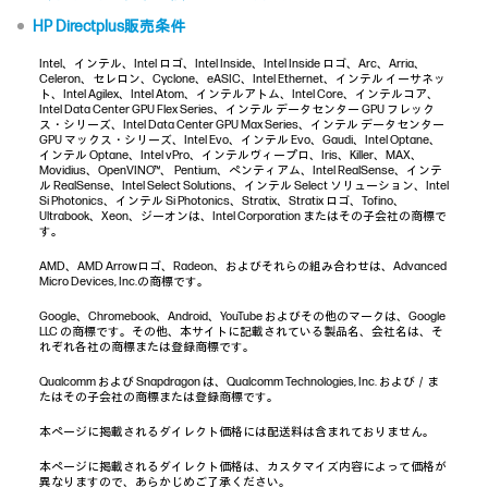
HP Directplus販売条件
Intel、インテル、Intel ロゴ、Intel Inside、Intel Inside ロゴ、Arc、Arria、
Celeron、セレロン、Cyclone、eASIC、Intel Ethernet、インテル イーサネッ
ト、Intel Agilex、Intel Atom、インテルアトム、Intel Core、インテルコア、
Intel Data Center GPU Flex Series、インテル データセンター GPU フレック
ス・シリーズ、Intel Data Center GPU Max Series、インテル データセンター
GPU マックス・シリーズ、Intel Evo、インテル Evo、Gaudi、Intel Optane、
インテル Optane、Intel vPro、インテルヴィープロ、Iris、Killer、MAX、
Movidius、OpenVINO™、 Pentium、ペンティアム、Intel RealSense、インテ
ル RealSense、Intel Select Solutions、インテル Select ソリューション、Intel
Si Photonics、インテル Si Photonics、Stratix、Stratix ロゴ、Tofino、
Ultrabook、Xeon、ジーオンは、Intel Corporation またはその子会社の商標で
す。
AMD、AMD Arrowロゴ、Radeon、およびそれらの組み合わせは、Advanced
Micro Devices, Inc.の商標です。
Google、Chromebook、Android、YouTube およびその他のマークは、Google
LLC の商標です。その他、本サイトに記載されている製品名、会社名は、そ
れぞれ各社の商標または登録商標です。
Qualcomm および Snapdragon は、Qualcomm Technologies, Inc. および／ま
たはその子会社の商標または登録商標です。
本ページに掲載されるダイレクト価格には配送料は含まれておりません。
本ページに掲載されるダイレクト価格は、カスタマイズ内容によって価格が
異なりますので、あらかじめご了承ください。