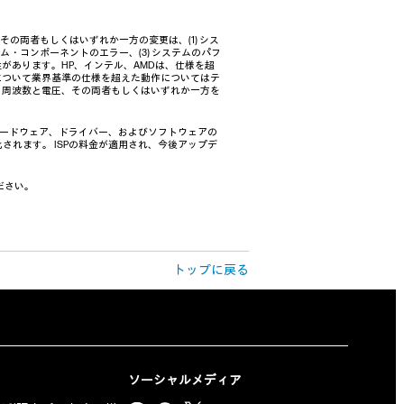
の両者もしくはいずれか一方の変更は、(1) シス
・コンポーネントのエラー、(3) システムのパフ
性があります。HP、インテル、AMDは、仕様を超
について業界基準の仕様を超えた動作についてはテ
ク周波数と電圧、その両者もしくはいずれか一方を
、ハードウェア、ドライバー、およびソフトウェアの
化されます。 ISPの料金が適用され、今後アップデ
ださい。
トップに戻る
ソーシャルメディア