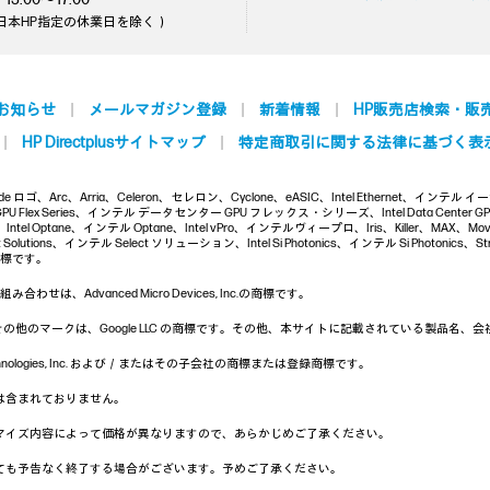
日本HP指定の休業日を除く）
お知らせ
メールマガジン登録
新着情報
HP販売店検索・販
HP Directplusサイトマップ
特定商取引に関する法律に基づく表
l Inside ロゴ、Arc、Arria、Celeron、セレロン、Cyclone、eASIC、Intel Ethernet、インテル 
er GPU Flex Series、インテル データセンター GPU フレックス・シリーズ、Intel Data Center
ntel Optane、インテル Optane、Intel vPro、インテルヴィープロ、Iris、Killer、MAX、Mo
ect Solutions、インテル Select ソリューション、Intel Si Photonics、インテル Si Photonics、St
の商標です。
わせは、Advanced Micro Devices, Inc.の商標です。
uTube およびその他のマークは、Google LLC の商標です。その他、本サイトに記載されてい
m Technologies, Inc. および／またはその子会社の商標または登録商標です。
は含まれておりません。
マイズ内容によって価格が異なりますので、あらかじめご了承ください。
ても予告なく終了する場合がございます。予めご了承ください。