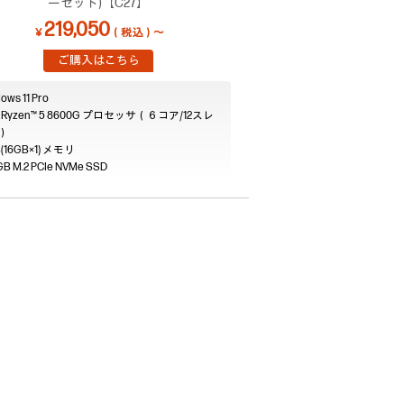
ーセット)【C27】
219,050
￥
（税込）～
ご購入はこちら
ows 11 Pro
 Ryzen™ 5 8600G プロセッサ（６コア/12スレ
）
(16GB×1)
GB M.2 PCIe NVMe SSD