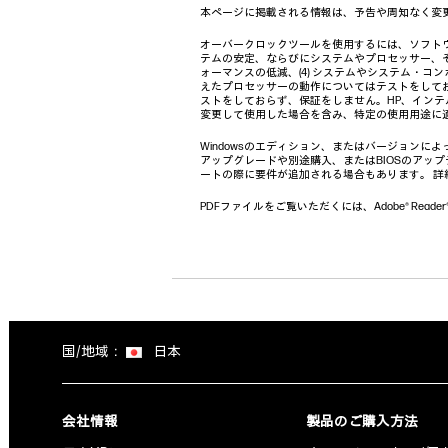
本ページに掲載される情報は、予告や周知なく変
オーバークロックツールを使用するには、ソフトウ
テムの安定、ならびにシステムやプロセッサー、そ
ォーマンスの低減、(4) システムやシステム・コ
えたプロセッサーの動作についてはテストをして
ストをしておらず、保証をしません。HP、イン
変更して使用した場合を含み、特定の使用用途に
Windowsのエディション、またはバージョンに
アップグレードや別途購入、またはBIOSのアップデ
ートの際に要件が追加される場合もあります。 詳
PDFファイルをご覧いただくには、Adobe® Reade
国/地域：
日本
会社情報
製品のご購入方法