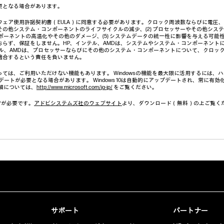
更となる場合があります。
ェア使用許諾契約書（EULA）に同意する必要があります。クロック周波数ならびに電圧、そ
の他システム・コンポーネントのライフサイクルの減少、(2) プロセッサーやその他システム
ンポーネントの高温化やその他のダメージ、(5) システムデータの統一性に影響を与える可能
おらず、保証をしません。HP、インテル、AMDは、システムやシステム・コンポーネント
テル、AMDは、プロセッサーならびにその他のシステム・コンポーネントについて、クロッ
適合するという責任を負いません。
よっては、ご利用いただけない機能もあります。 Windowsの機能を最大限に活用するには
ートが必要となる場合があります。 Windows 10は自動的にアップデートされ、常に有効
細については、
http://www.microsoft.com/ja-jp/
をご覧ください。
r®が必要です。
アドビシステムズ社のウェブサイト
より、ダウンロード（無料）の上ご覧く
サポート
パートナー