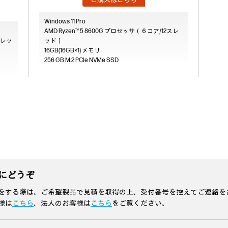
Windows 11 Pro
AMD Ryzen™ 5 8600G プロセッサ（６コア/12スレ
6スレッ
ッド）
16GB(16GB×1)
256 GB M.2 PCIe NVMe SSD
にどうぞ
をする際は、ご希望製品で見積を取得の上、受付番号を控えてご連絡を
様は
こちら
、法人のお客様は
こちら
をご覧ください。