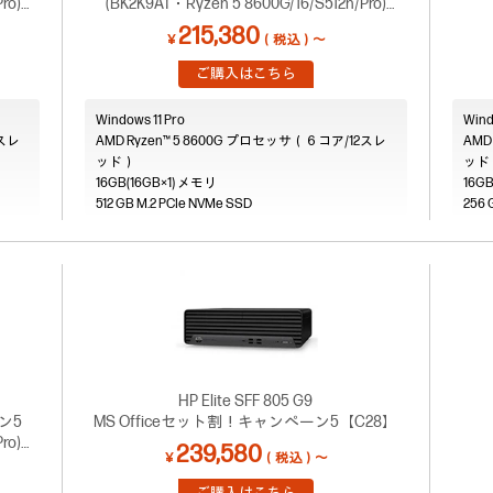
ro)
(BK2K9AT・Ryzen 5 8600G/16/S512n/Pro)
【C25】
215,380
￥
（税込）～
ご購入はこちら
Windows 11 Pro
Wind
2スレ
AMD Ryzen™ 5 8600G プロセッサ（６コア/12スレ
AMD
ッド）
ッド
16GB(16GB×1)
16GB
512 GB M.2 PCIe NVMe SSD
256 
HP Elite SFF 805 G9
ン5
MS Officeセット割！キャンペーン5【C28】
ro)
239,580
￥
（税込）～
ご購入はこちら