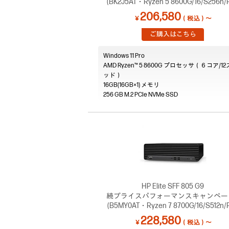
(BK2J5AT・Ryzen 5 8600G/16/S256n/P
【C24】
206,580
￥
（税込）～
ご購入はこちら
Windows 11 Pro
AMD Ryzen™ 5 8600G プロセッサ（６コア/1
ッド）
16GB(16GB×1)
256 GB M.2 PCIe NVMe SSD
HP Elite SFF 805 G9
続プライスパフォーマンスキャンペー
(B5MY0AT・Ryzen 7 8700G/16/S512n/P
【C26】
228,580
￥
（税込）～