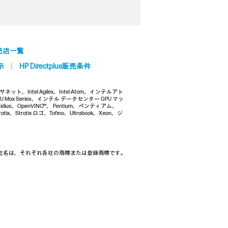
売店一覧
示
HP Directplus販売条件
イーサネット、Intel Agilex、Intel Atom、インテルアト
 GPU Max Series、インテル データセンター GPU マッ
vidius、OpenVINO™、 Pentium、ペンティアム、
ratix、Stratix ロゴ、Tofino、Ultrabook、Xeon、ジ
る製品名、会社名は、それぞれ各社の商標または登録商標です。