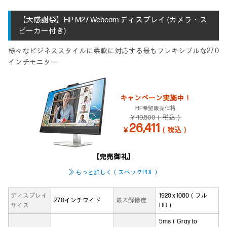
【大感謝祭】HP M27 Webcam ディスプレイ (カメラ・ス
ピーカー付き)
様々なビジネススタイルに柔軟に対応する最もフレキシブルな27.0
インチモニター
キャンペーン実施中！
HP希望販売価格
￥49,500（税込）
26,411
￥
（税込）
【完売御礼】
≫ もっと詳しく（スペックPDF）
ディスプレイ
1920 x 1080（フル
27.0インチワイド
最大解像度
サイズ
HD）
5ms（Gray to