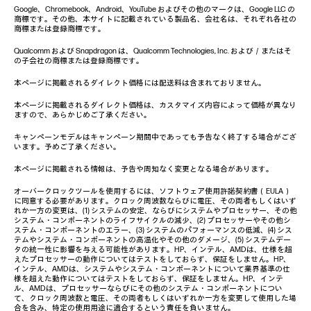
Google、Chromebook、Android、YouTube およびその他のマークは、Google LLC の
商標です。その他、本サイトに記載されている製品名、会社名は、それぞれ各社の
商標または登録商標です。
Qualcomm および Snapdragon は、Qualcomm Technologies, Inc. および／またはそ
の子会社の商標または登録商標です。
本ページに掲載されるダイレクト価格には配送料は含まれておりません。
本ページに掲載されるダイレクト価格は、カスタマイズ内容によって価格が異なり
ますので、あらかじめご了承ください。
キャンペーンモデルはキャンペーン期間中であっても予告なく終了する場合がござ
います。予めご了承ください。
本ページに掲載される情報は、予告や周知なく変更となる場合があります。
オーバークロックツールを使用するには、ソフトウェア使用許諾契約書（EULA）
に同意する必要があります。クロック周波数ならびに電圧、その両者もしくはいず
れか一方の変更は、(1) システムの安定、ならびにシステムやプロセッサー、その他
システム・コンポーネントのライフサイクルの減少、(2) プロセッサーやその他シ
ステム・コンポーネントのエラー、(3) システムのパフォーマンスの低減、(4) シス
テムやシステム・コンポーネントの高温化やその他のダメージ、(5) システムデー
タの統一性に影響を与える可能性があります。HP、インテル、AMDは、仕様を超
えたプロセッサーの動作についてはテストをしておらず、保証をしません。HP、
インテル、AMDは、システムやシステム・コンポーネントについて業界基準の仕
様を超えた動作についてはテストをしておらず、保証をしません。HP、インテ
ル、AMDは、プロセッサーならびにその他のシステム・コンポーネントについ
て、クロック周波数と電圧、その両者もしくはいずれか一方を変更して使用した場
合を含み、特定の使用用途に適合するという責任を負いません。