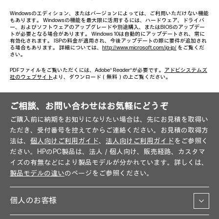
Windowsのエディション、またはバージョンによっては、ご利用いただけない機能
もあります。 Windowsの機能を最大限に活用するには、ハードウェア、ドライバ
ー、およびソフトウェアのアップグレードや別途購入、またはBIOSのアップデー
トが必要となる場合があります。 Windows 10は自動的にアップデートされ、常に
有効化されます。 ISPの料金が適用され、今後アップデートの際に要件が追加され
る場合もあります。 詳細については、
http://www.microsoft.com/ja-jp/
をご覧くだ
さい。
PDFファイルをご覧いただくには、Adobe® Reader®が必要です。
アドビシステムズ
社のウェブサイト
より、ダウンロード（無料）の上ご覧ください。
ご相談、お問い合わせはお気軽にどうぞ
ご購入前に納期をお知りになりたい場合は、先にお見積を取得い
ただき、受付番号を控えてからご連絡ください。お見積の取得方
法は、
個人向けご利用ガイド
、
法人向けご利用ガイド
をご参照く
ださい。HPのPC製品は、法人／個人向け、販売経路、カスタマ
イズの有無などにより製品モデルが分かれています。詳しくは、
製品モデルの違い
のページをご参照ください。
個人のお客様