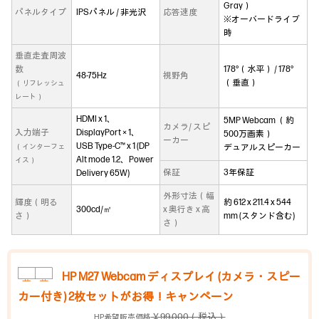
Gray）
パネルタイプ
IPSパネル / 非光沢
応答速度
※オーバードライブ
時
垂直走査周波
数
178°（水平） / 178°
48-75Hz
視野角
（垂直）
（リフレッシュ
レート）
HDMI x 1、
5MP Webcam （約
カメラ/ スピ
入力端子
DisplayPort × 1、
500万画素）
ーカー
USB Type-C™ x 1 (DP
（インターフェ
デュアルスピーカー
Alt mode 1.2、Power
イス）
保証
3年保証
Delivery 65W)
外形寸法（幅
輝度（明る
約 612 x 211.4 x 544
300cd/㎡
x 奥行き x 高
さ）
mm (スタンド含む)
さ）
HP M27 Webcam ディスプレイ (カメラ・スピー
カー付き) 2枚セットがお得！キャンペーン
￥99,000（税込）
HP希望販売価格