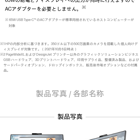
65Wの給電とディスプレイへの出力が同時に行えますので
※
ACアダプターを必要としません。
※ 65W USB Type-C™ のACアダプターが標準同梱されているホスト
コンピューターが
対象
※1 HPの内部分析に基づきます。350ドル以下の500万画素のカメラを搭載した個人向けデ
ィスプレイが対象です。（2021年10月6日時点）
※2 PageWideXL および DesignJet プリンター以外のグラフィックソリューションビジネス
GSB ハードウェア、3Dプリントハードウェア、印用サプライ品、整備済み製品、および
サードパーティオプション、ドロップインボックス、販売後市場オプションなどの付属
品。
製品写真 / 各部名称
製品写真