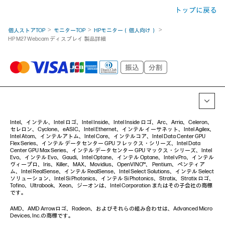
トップに戻る
個人ストアTOP
モニターTOP
HPモニター（個人向け）
HP M27 Webcam ディスプレイ 製品詳細
Intel、インテル、Intel ロゴ、Intel Inside、Intel Inside ロゴ、Arc、Arria、Celeron、
セレロン、Cyclone、eASIC、Intel Ethernet、インテル イーサネット、Intel Agilex、
Intel Atom、インテルアトム、Intel Core、インテルコア、Intel Data Center GPU
Flex Series、インテル データセンター GPU フレックス・シリーズ、Intel Data
Center GPU Max Series、インテル データセンター GPU マックス・シリーズ、Intel
Evo、インテル Evo、Gaudi、Intel Optane、インテル Optane、Intel vPro、インテル
ヴィープロ、Iris、Killer、MAX、Movidius、OpenVINO™、 Pentium、ペンティア
ム、Intel RealSense、インテル RealSense、Intel Select Solutions、インテル Select
ソリューション、Intel Si Photonics、インテル Si Photonics、Stratix、Stratix ロゴ、
Tofino、Ultrabook、Xeon、ジーオンは、Intel Corporation またはその子会社の商標
です。
AMD、AMD Arrowロゴ、Radeon、およびそれらの組み合わせは、Advanced Micro
Devices, Inc.の商標です。