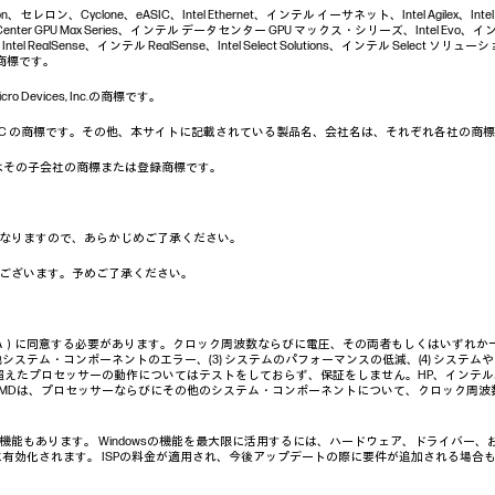
Celeron、セレロン、Cyclone、eASIC、Intel Ethernet、インテル イーサネット、Intel Agilex、I
nter GPU Max Series、インテル データセンター GPU マックス・シリーズ、Intel Evo、インテル
 RealSense、インテル RealSense、Intel Select Solutions、インテル Select ソリューション、I
社の商標です。
 Devices, Inc.の商標です。
クは、Google LLC の商標です。その他、本サイトに記載されている製品名、会社名は、それぞれ各社
c. および／またはその子会社の商標または登録商標です。
なりますので、あらかじめご了承ください。
ございます。予めご了承ください。
A）に同意する必要があります。クロック周波数ならびに電圧、その両者もしくはいずれか一方
システム・コンポーネントのエラー、(3) システムのパフォーマンスの低減、(4) システム
超えたプロセッサーの動作についてはテストをしておらず、保証をしません。HP、インテ
AMDは、プロセッサーならびにその他のシステム・コンポーネントについて、クロック周
い機能もあります。 Windowsの機能を最大限に活用するには、ハードウェア、ドライバー
、常に有効化されます。 ISPの料金が適用され、今後アップデートの際に要件が追加される場合