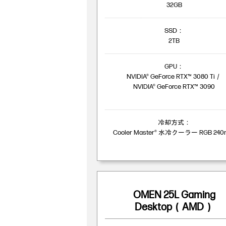
32GB
SSD：
2TB
GPU：
NVIDIA® GeForce RTX™ 3080 Ti／
NVIDIA® GeForce RTX™ 3090
冷却方式：
Cooler Master® 水冷クーラー RGB 24
OMEN 25L Gaming
Desktop（AMD）