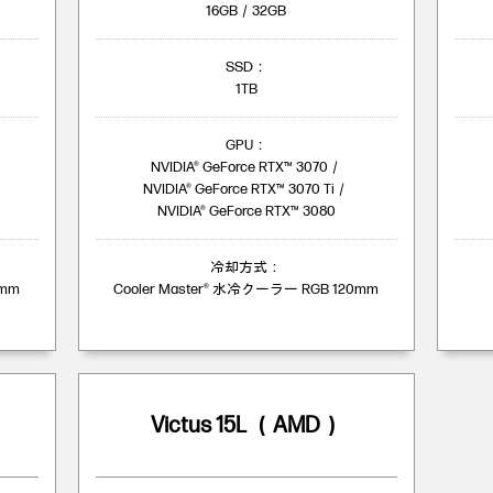
16GB／32GB
SSD：
1TB
GPU：
NVIDIA® GeForce RTX™ 3070／
NVIDIA® GeForce RTX™ 3070 Ti／
NVIDIA® GeForce RTX™ 3080
冷却方式：
0mm
Cooler Master® 水冷クーラー RGB 120mm
Victus 15L （AMD）