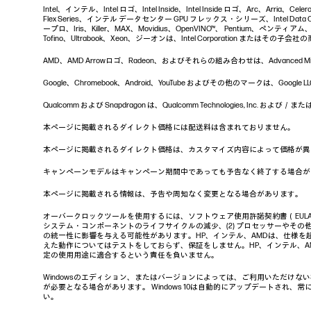
Intel、インテル、Intel ロゴ、Intel Inside、Intel Inside ロゴ、Arc、Arria、
Flex Series、インテル データセンター GPU フレックス・シリーズ、Intel Data Ce
ープロ、Iris、Killer、MAX、Movidius、OpenVINO™、 Pentium、ペンティアム、Intel
Tofino、Ultrabook、Xeon、ジーオンは、Intel Corporation またはその子会
AMD、AMD Arrowロゴ、Radeon、およびそれらの組み合わせは、Advanced Micro
Google、Chromebook、Android、YouTube およびその他のマー
Qualcomm および Snapdragon は、Qualcomm Technologies, In
本ページに掲載されるダイレクト価格には配送料は含まれておりません。
本ページに掲載されるダイレクト価格は、カスタマイズ内容によって価格が異
キャンペーンモデルはキャンペーン期間中であっても予告なく終了する場合が
本ページに掲載される情報は、予告や周知なく変更となる場合があります。
オーバークロックツールを使用するには、ソフトウェア使用許諾契約書（EUL
システム・コンポーネントのライフサイクルの減少、(2) プロセッサーやその他
の統一性に影響を与える可能性があります。HP、インテル、AMDは、仕様を
えた動作についてはテストをしておらず、保証をしません。HP、インテル、
定の使用用途に適合するという責任を負いません。
Windowsのエディション、またはバージョンによっては、ご利用いただけな
が必要となる場合があります。 Windows 10は自動的にアップデートされ
い。