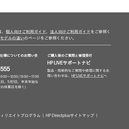
は、
個人向けご利用ガイド
、
法人向けご利用ガイド
をご参照く
モデルの違い
のページをご参照ください。
仕様についてのお問い合
ご購入後のご質問と修理受付
HP LIVEサポートナビ
-555
製品・技術的なご質問や修理に関するお
問い合わせは、
HP LIVEサポートナビ
へ
～12:00 / 13:00～17:00
祝日、5月1日、年末年始な
定の休業日を除く)
フィリエイトプログラム
HP Directplusサイトマップ