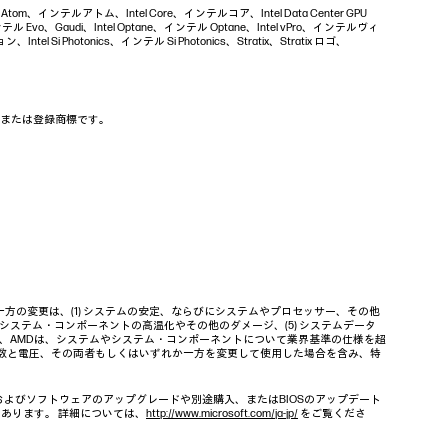
ntel Atom、インテルアトム、Intel Core、インテルコア、Intel Data Center GPU
 Evo、Gaudi、Intel Optane、インテル Optane、Intel vPro、インテルヴィ
ntel Si Photonics、インテル Si Photonics、Stratix、Stratix ロゴ、
の商標または登録商標です。
の変更は、(1) システムの安定、ならびにシステムやプロセッサー、その他
やシステム・コンポーネントの高温化やその他のダメージ、(5) システムデータ
ル、AMDは、システムやシステム・コンポーネントについて業界基準の仕様を超
波数と電圧、その両者もしくはいずれか一方を変更して使用した場合を含み、特
、およびソフトウェアのアップグレードや別途購入、またはBIOSのアップデート
もあります。 詳細については、
http://www.microsoft.com/ja-jp/
をご覧くださ