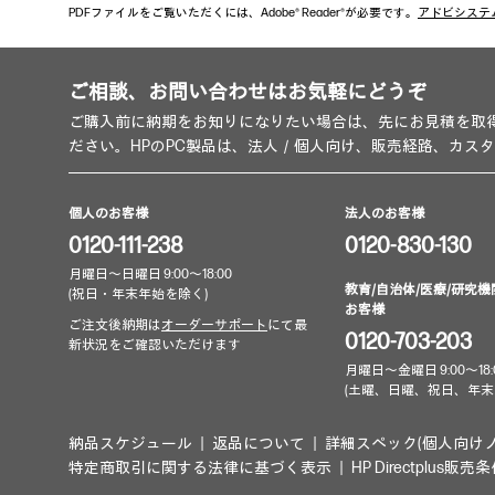
PDFファイルをご覧いただくには、Adobe® Reader®が必要です。
アドビシステ
ご相談、お問い合わせはお気軽にどうぞ
ご購入前に納期をお知りになりたい場合は、先にお見積を取
ださい。HPのPC製品は、法人／個人向け、販売経路、カス
個人のお客様
法人のお客様
0120-111-238
0120-830-130
月曜日～日曜日 9:00～18:00
教育/自治体/医療/研究機
(祝日・年末年始を除く)
お客様
ご注文後納期は
オーダーサポート
にて最
0120-703-203
新状況をご確認いただけます
月曜日～金曜日 9:00～18:
(土曜、日曜、祝日、年末
納品スケジュール
返品について
詳細スペック(個人向け
特定商取引に関する法律に基づく表示
HP Directplus販売