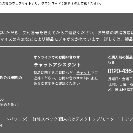
ムズ社のウェブサイト
より、ダウンロード（無料）の上ご覧ください。
得いただき、受付番号を控えてからご連絡ください。お見積の取得方法
タマイズの有無などにより製品モデルが分かれています。詳しくは、
製品
オンラインでのお問い合わせ
ご購入前の製品
わせ
チャットアシスタント
0120-436
製品に関するご質問など、
チャット
でご
関(公共機関)の
連絡ください。お問い合わせの前に
よく
月曜日～金曜日 9:00
あるご質問
をご確認ください
(土曜、日曜、
ど、日本HP指
00
年始を除く)
ノートパソコン)
詳細スペック(個人向けデスクトップ/モニター)
ア
条件