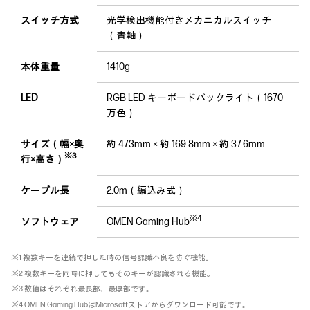
スイッチ方式
光学検出機能付きメカニカルスイッチ
（青軸）
本体重量
1410g
LED
RGB LED キーボードバックライト（1670
万色）
サイズ（幅×奥
約 473mm × 約 169.8mm × 約 37.6mm
※3
行×高さ）
ケーブル長
2.0m（編込み式）
※4
ソフトウェア
OMEN Gaming Hub
※1 複数キーを連続で押した時の信号認識不良を防ぐ機能。
※2 複数キーを同時に押してもそのキーが認識される機能。
※3 数値はそれぞれ最長部、最厚部です。
※4 OMEN Gaming HubはMicrosoftストアからダウンロード可能です。