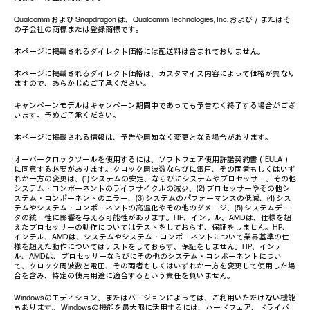
Qualcomm および Snapdragon は、Qualcomm Technologies, Inc. および／またはそ
の子会社の商標または登録商標です。
本ページに掲載されるダイレクト価格には配送料は含まれておりません。
本ページに掲載されるダイレクト価格は、カスタマイズ内容によって価格が異なり
ますので、あらかじめご了承ください。
キャンペーンモデルはキャンペーン期間中であっても予告なく終了する場合がござ
います。予めご了承ください。
本ページに掲載される情報は、予告や周知なく変更となる場合があります。
オーバークロックツールを使用するには、ソフトウェア使用許諾契約書（EULA）
に同意する必要があります。クロック周波数ならびに電圧、その両者もしくはいず
れか一方の変更は、(1) システムの安定、ならびにシステムやプロセッサー、その他
システム・コンポーネントのライフサイクルの減少、(2) プロセッサーやその他シ
ステム・コンポーネントのエラー、(3) システムのパフォーマンスの低減、(4) シス
テムやシステム・コンポーネントの高温化やその他のダメージ、(5) システムデー
タの統一性に影響を与える可能性があります。HP、インテル、AMDは、仕様を超
えたプロセッサーの動作についてはテストをしておらず、保証をしません。HP、
インテル、AMDは、システムやシステム・コンポーネントについて業界基準の仕
様を超えた動作についてはテストをしておらず、保証をしません。HP、インテ
ル、AMDは、プロセッサーならびにその他のシステム・コンポーネントについ
て、クロック周波数と電圧、その両者もしくはいずれか一方を変更して使用した場
合を含み、特定の使用用途に適合するという責任を負いません。
Windowsのエディション、またはバージョンによっては、ご利用いただけない機能
もあります。 Windowsの機能を最大限に活用するには、ハードウェア、ドライバ