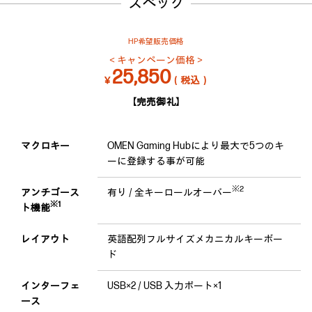
スペック
HP希望販売価格
＜キャンペーン価格＞
25,850
￥
（税込）
【完売御礼】
マクロキー
OMEN Gaming Hubにより最大で5つのキ
ーに登録する事が可能
※2
アンチゴース
有り / 全キーロールオーバー
※1
ト機能
レイアウト
英語配列フルサイズメカニカルキーボー
ド
インターフェ
USB×2 / USB 入力ポート×1
ース