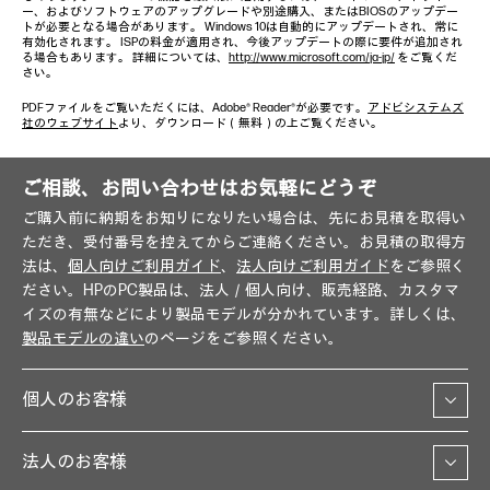
ー、およびソフトウェアのアップグレードや別途購入、またはBIOSのアップデー
トが必要となる場合があります。 Windows 10は自動的にアップデートされ、常に
有効化されます。 ISPの料金が適用され、今後アップデートの際に要件が追加され
る場合もあります。 詳細については、
http://www.microsoft.com/ja-jp/
をご覧くだ
さい。
PDFファイルをご覧いただくには、Adobe® Reader®が必要です。
アドビシステムズ
社のウェブサイト
より、ダウンロード（無料）の上ご覧ください。
ご相談、お問い合わせはお気軽にどうぞ
ご購入前に納期をお知りになりたい場合は、先にお見積を取得い
ただき、受付番号を控えてからご連絡ください。お見積の取得方
法は、
個人向けご利用ガイド
、
法人向けご利用ガイド
をご参照く
ださい。HPのPC製品は、法人／個人向け、販売経路、カスタマ
イズの有無などにより製品モデルが分かれています。詳しくは、
製品モデルの違い
のページをご参照ください。
個人のお客様
法人のお客様