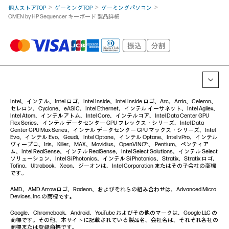
個人ストアTOP
ゲーミングTOP
ゲーミングパソコン
OMEN by HP Sequencer キーボード 製品詳細
Intel、インテル、Intel ロゴ、Intel Inside、Intel Inside ロゴ、Arc、Arria、Celeron、
セレロン、Cyclone、eASIC、Intel Ethernet、インテル イーサネット、Intel Agilex、
Intel Atom、インテルアトム、Intel Core、インテルコア、Intel Data Center GPU
Flex Series、インテル データセンター GPU フレックス・シリーズ、Intel Data
Center GPU Max Series、インテル データセンター GPU マックス・シリーズ、Intel
Evo、インテル Evo、Gaudi、Intel Optane、インテル Optane、Intel vPro、インテル
ヴィープロ、Iris、Killer、MAX、Movidius、OpenVINO™、 Pentium、ペンティア
ム、Intel RealSense、インテル RealSense、Intel Select Solutions、インテル Select
ソリューション、Intel Si Photonics、インテル Si Photonics、Stratix、Stratix ロゴ、
Tofino、Ultrabook、Xeon、ジーオンは、Intel Corporation またはその子会社の商標
です。
AMD、AMD Arrowロゴ、Radeon、およびそれらの組み合わせは、Advanced Micro
Devices, Inc.の商標です。
Google、Chromebook、Android、YouTube およびその他のマークは、Google LLC の
商標です。その他、本サイトに記載されている製品名、会社名は、それぞれ各社の
商標または登録商標です。