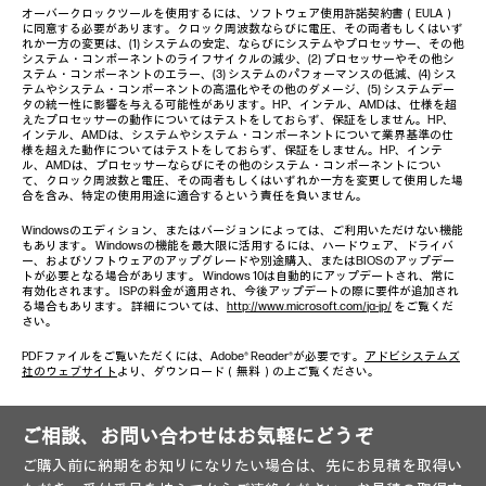
オーバークロックツールを使用するには、ソフトウェア使用許諾契約書（EULA）
に同意する必要があります。クロック周波数ならびに電圧、その両者もしくはいず
れか一方の変更は、(1) システムの安定、ならびにシステムやプロセッサー、その他
システム・コンポーネントのライフサイクルの減少、(2) プロセッサーやその他シ
ステム・コンポーネントのエラー、(3) システムのパフォーマンスの低減、(4) シス
テムやシステム・コンポーネントの高温化やその他のダメージ、(5) システムデー
タの統一性に影響を与える可能性があります。HP、インテル、AMDは、仕様を超
えたプロセッサーの動作についてはテストをしておらず、保証をしません。HP、
インテル、AMDは、システムやシステム・コンポーネントについて業界基準の仕
様を超えた動作についてはテストをしておらず、保証をしません。HP、インテ
ル、AMDは、プロセッサーならびにその他のシステム・コンポーネントについ
て、クロック周波数と電圧、その両者もしくはいずれか一方を変更して使用した場
合を含み、特定の使用用途に適合するという責任を負いません。
Windowsのエディション、またはバージョンによっては、ご利用いただけない機能
もあります。 Windowsの機能を最大限に活用するには、ハードウェア、ドライバ
ー、およびソフトウェアのアップグレードや別途購入、またはBIOSのアップデー
トが必要となる場合があります。 Windows 10は自動的にアップデートされ、常に
有効化されます。 ISPの料金が適用され、今後アップデートの際に要件が追加され
る場合もあります。 詳細については、
http://www.microsoft.com/ja-jp/
をご覧くだ
さい。
PDFファイルをご覧いただくには、Adobe® Reader®が必要です。
アドビシステムズ
社のウェブサイト
より、ダウンロード（無料）の上ご覧ください。
ご相談、お問い合わせはお気軽にどうぞ
ご購入前に納期をお知りになりたい場合は、先にお見積を取得い