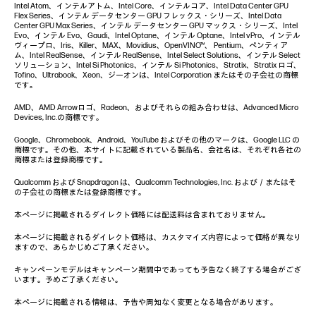
Intel Atom、インテルアトム、Intel Core、インテルコア、Intel Data Center GPU
Flex Series、インテル データセンター GPU フレックス・シリーズ、Intel Data
Center GPU Max Series、インテル データセンター GPU マックス・シリーズ、Intel
Evo、インテル Evo、Gaudi、Intel Optane、インテル Optane、Intel vPro、インテル
ヴィープロ、Iris、Killer、MAX、Movidius、OpenVINO™、 Pentium、ペンティア
ム、Intel RealSense、インテル RealSense、Intel Select Solutions、インテル Select
ソリューション、Intel Si Photonics、インテル Si Photonics、Stratix、Stratix ロゴ、
Tofino、Ultrabook、Xeon、ジーオンは、Intel Corporation またはその子会社の商標
です。
AMD、AMD Arrowロゴ、Radeon、およびそれらの組み合わせは、Advanced Micro
Devices, Inc.の商標です。
Google、Chromebook、Android、YouTube およびその他のマークは、Google LLC の
商標です。その他、本サイトに記載されている製品名、会社名は、それぞれ各社の
商標または登録商標です。
Qualcomm および Snapdragon は、Qualcomm Technologies, Inc. および／またはそ
の子会社の商標または登録商標です。
本ページに掲載されるダイレクト価格には配送料は含まれておりません。
本ページに掲載されるダイレクト価格は、カスタマイズ内容によって価格が異なり
ますので、あらかじめご了承ください。
キャンペーンモデルはキャンペーン期間中であっても予告なく終了する場合がござ
います。予めご了承ください。
本ページに掲載される情報は、予告や周知なく変更となる場合があります。