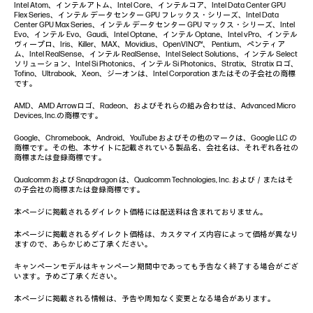
Intel Atom、インテルアトム、Intel Core、インテルコア、Intel Data Center GPU
Flex Series、インテル データセンター GPU フレックス・シリーズ、Intel Data
Center GPU Max Series、インテル データセンター GPU マックス・シリーズ、Intel
Evo、インテル Evo、Gaudi、Intel Optane、インテル Optane、Intel vPro、インテル
ヴィープロ、Iris、Killer、MAX、Movidius、OpenVINO™、 Pentium、ペンティア
ム、Intel RealSense、インテル RealSense、Intel Select Solutions、インテル Select
ソリューション、Intel Si Photonics、インテル Si Photonics、Stratix、Stratix ロゴ、
Tofino、Ultrabook、Xeon、ジーオンは、Intel Corporation またはその子会社の商標
です。
AMD、AMD Arrowロゴ、Radeon、およびそれらの組み合わせは、Advanced Micro
Devices, Inc.の商標です。
Google、Chromebook、Android、YouTube およびその他のマークは、Google LLC の
商標です。その他、本サイトに記載されている製品名、会社名は、それぞれ各社の
商標または登録商標です。
Qualcomm および Snapdragon は、Qualcomm Technologies, Inc. および／またはそ
の子会社の商標または登録商標です。
本ページに掲載されるダイレクト価格には配送料は含まれておりません。
本ページに掲載されるダイレクト価格は、カスタマイズ内容によって価格が異なり
ますので、あらかじめご了承ください。
キャンペーンモデルはキャンペーン期間中であっても予告なく終了する場合がござ
います。予めご了承ください。
本ページに掲載される情報は、予告や周知なく変更となる場合があります。