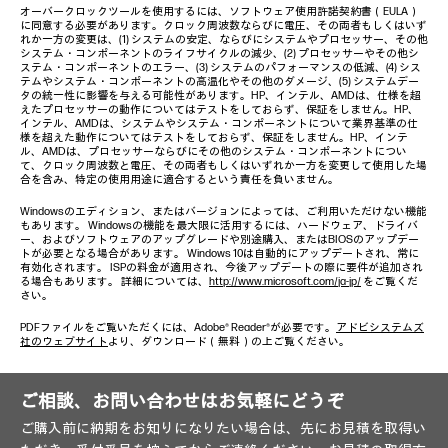
オーバークロックツールを使用するには、ソフトウェア使用許諾契約書（EULA）
に同意する必要があります。クロック周波数ならびに電圧、その両者もしくはいず
れか一方の変更は、(1) システムの安定、ならびにシステムやプロセッサー、その他
システム・コンポーネントのライフサイクルの減少、(2) プロセッサーやその他シ
ステム・コンポーネントのエラー、(3) システムのパフォーマンスの低減、(4) シス
テムやシステム・コンポーネントの高温化やその他のダメージ、(5) システムデー
タの統一性に影響を与える可能性があります。HP、インテル、AMDは、仕様を超
えたプロセッサーの動作についてはテストをしておらず、保証をしません。HP、
インテル、AMDは、システムやシステム・コンポーネントについて業界基準の仕
様を超えた動作についてはテストをしておらず、保証をしません。HP、インテ
ル、AMDは、プロセッサーならびにその他のシステム・コンポーネントについ
て、クロック周波数と電圧、その両者もしくはいずれか一方を変更して使用した場
合を含み、特定の使用用途に適合するという責任を負いません。
Windowsのエディション、またはバージョンによっては、ご利用いただけない機能
もあります。 Windowsの機能を最大限に活用するには、ハードウェア、ドライバ
ー、およびソフトウェアのアップグレードや別途購入、またはBIOSのアップデー
トが必要となる場合があります。 Windows 10は自動的にアップデートされ、常に
有効化されます。 ISPの料金が適用され、今後アップデートの際に要件が追加され
る場合もあります。 詳細については、
http://www.microsoft.com/ja-jp/
をご覧くだ
さい。
PDFファイルをご覧いただくには、Adobe® Reader®が必要です。
アドビシステムズ
社のウェブサイト
より、ダウンロード（無料）の上ご覧ください。
ご相談、お問い合わせはお気軽にどうぞ
ご購入前に納期をお知りになりたい場合は、先にお見積を取得い