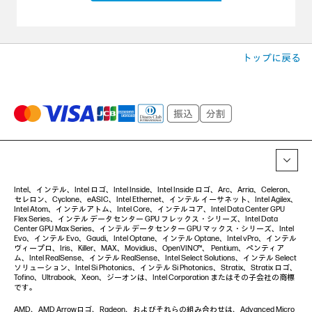
トップに戻る
Intel、インテル、Intel ロゴ、Intel Inside、Intel Inside ロゴ、Arc、Arria、Celeron、
セレロン、Cyclone、eASIC、Intel Ethernet、インテル イーサネット、Intel Agilex、
Intel Atom、インテルアトム、Intel Core、インテルコア、Intel Data Center GPU
Flex Series、インテル データセンター GPU フレックス・シリーズ、Intel Data
Center GPU Max Series、インテル データセンター GPU マックス・シリーズ、Intel
Evo、インテル Evo、Gaudi、Intel Optane、インテル Optane、Intel vPro、インテル
ヴィープロ、Iris、Killer、MAX、Movidius、OpenVINO™、 Pentium、ペンティア
ム、Intel RealSense、インテル RealSense、Intel Select Solutions、インテル Select
ソリューション、Intel Si Photonics、インテル Si Photonics、Stratix、Stratix ロゴ、
Tofino、Ultrabook、Xeon、ジーオンは、Intel Corporation またはその子会社の商標
です。
AMD、AMD Arrowロゴ、Radeon、およびそれらの組み合わせは、Advanced Micro