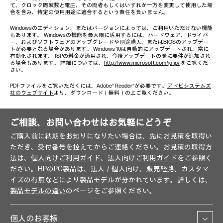
て、クロック周波数と電圧、その両者もしくはいずれか一方を変更して使用した場
合を含み、特定の使用用途に適合するという責任を負いません。
Windowsのエディション、またはバージョンによっては、ご利用いただけない機能
もあります。 Windowsの機能を最大限に活用するには、ハードウェア、ドライバ
ー、およびソフトウェアのアップグレードや別途購入、またはBIOSのアップデー
トが必要となる場合があります。 Windows 10は自動的にアップデートされ、常に
有効化されます。 ISPの料金が適用され、今後アップデートの際に要件が追加され
る場合もあります。 詳細については、
http://www.microsoft.com/ja-jp/
をご覧くだ
さい。
PDFファイルをご覧いただくには、Adobe® Reader®が必要です。
アドビシステムズ
社のウェブサイト
より、ダウンロード（無料）の上ご覧ください。
ご相談、お問い合わせはお気軽にどうぞ
ご購入前に納期をお知りになりたい場合は、先にお見積を取得い
ただき、受付番号を控えてからご連絡ください。お見積の取得方
法は、
個人向けご利用ガイド
、
法人向けご利用ガイド
をご参照く
ださい。HPのPC製品は、法人／個人向け、販売経路、カスタマ
イズの有無などにより製品モデルが分かれています。詳しくは、
製品モデルの違い
のページをご参照ください。
個人のお客様