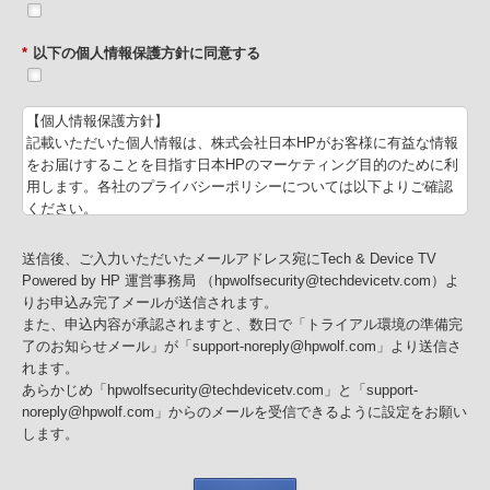
*
以下の個人情報保護方針に同意する
【個人情報保護方針】
記載いただいた個人情報は、株式会社日本HPがお客様に有益な情報
をお届けすることを目指す日本HPのマーケティング目的のために利
用します。各社のプライバシーポリシーについては以下よりご確認
ください。
株式会社 日本HP
個人情報保護方針
送信後、ご入力いただいたメールアドレス宛にTech & Device TV
Powered by HP 運営事務局 （hpwolfsecurity@techdevicetv.com）よ
りお申込み完了メールが送信されます。
また、申込内容が承認されますと、数日で「トライアル環境の準備完
了のお知らせメール」が「support-noreply@hpwolf.com」より送信さ
れます。
あらかじめ「hpwolfsecurity@techdevicetv.com」と「support-
noreply@hpwolf.com」からのメールを受信できるように設定をお願い
します。