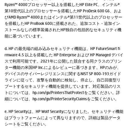
Ryzen™ 4000プロセッサー以上を搭載したHP Elite PC、インテル®
第10世代以上のプロセッサーを搭載したHP ProDesk 600 G6、およ
びAMD Ryzen™ 4000またはインテル®第11世代以上のプロセッサー
を搭載したHP ProBook 600に搭載された、追加コスト・追加イン
ストールなしの標準装備されたHP独自の包括的なセキュリティ機
能に基づいています。
d. HP の最先端の組み込みセキュリティ機能は、HP FutureSmart fi
rmware 4.5 以上を搭載した HP Enterprise および HP Managed デバイ
スで利用可能です。2021年に公開した競合する同クラスのプリン
ター機能の米国HP Inc.によるレビューに基づきます。HPのみが、
デバイスのサイバーレジリエンスに関するNIST SP 800-193ガイド
ラインに従って、攻撃を自動的に検知し、停止し、自己回復型リ
ブートするセキュリティ機能を提供しています。対応製品のリス
トについては、hp.com/go/PrintersThatProtectをご覧ください。詳
細については、hp.com/go/PrinterSecurityClaimsをご覧ください。
e. HP Securityは、HP Wolf Securityになりました。セキュリティ機能
はプラットフォームによって異なりますので、詳細は製品データ
シートをご覧ください。