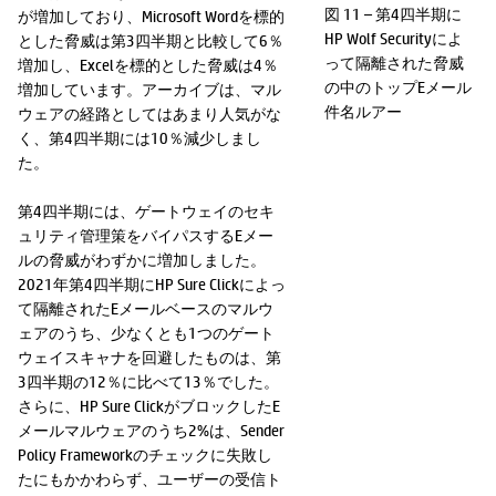
図 11 – 第4四半期に
が増加しており、Microsoft Wordを標的
HP Wolf Securityによ
とした脅威は第3四半期と比較して6％
って隔離された脅威
増加し、Excelを標的とした脅威は4％
の中のトップEメール
増加しています。アーカイブは、マル
件名ルアー
ウェアの経路としてはあまり人気がな
く、第4四半期には10％減少しまし
た。
第4四半期には、ゲートウェイのセキ
ュリティ管理策をバイパスするEメー
ルの脅威がわずかに増加しました。
2021年第4四半期にHP Sure Clickによっ
て隔離されたEメールベースのマルウ
ェアのうち、少なくとも1つのゲート
ウェイスキャナを回避したものは、第
3四半期の12％に比べて13％でした。
さらに、HP Sure ClickがブロックしたE
メールマルウェアのうち2%は、Sender
Policy Frameworkのチェックに失敗し
たにもかかわらず、ユーザーの受信ト