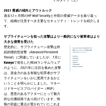
2021 脅威の傾向とアウトルック
過去12ヶ月間のHP Wolf Securityと外部の脅威データを振り返っ
て、組織が注意すべき主要なセキュリティ・トレンドを紹介しま
す。
サプライチェーンを狙った攻撃はより一般的になり被害者はより
大きな侵害を受けた
歴史的に、サプライチェーン攻撃は持
続的標的型攻撃（Advanced Persistent
Threat）に関連していましたが、7月に
Kaseya
で発生したREvilランサムウェア
のように、2021年に注目を集めた攻撃
は、資金力のある有能な犯罪者がサプ
ライチェーンをいかに悪用できるかと
いうことを明らかにしました。マネー
ジドサービスプロバイダー（MSP）
は、悪意のあるアクターにとって魅力
的な伝播経路であり続けています。情
報の窃盗に重点が置かれていたこれま