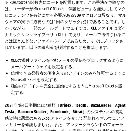
る xlAutoOpen 関数内にコードを配置します。この手法が危険なの
は、ユーザーがMicrosoft Officeの「保護ビュー」を無効にしてマク
ロコンテンツを有効にする必要があるVBAマクロとは異なり、マル
ウェアの実行に必要なのは1回のクリックだけであることです。し
かしながら、一部のメールゲートウェイでは、XLLファイルはダイ
ナミックリンクライブラリ（DLL）であり、メールで送信されるこ
とはほとんどないファイルタイプであるため、すでにブロックさ
れています。以下の緩和策を検討することを推奨します。
XLLの添付ファイルを含むメールの受信をブロックするように
メールゲートウェイを設定をする。
信頼できる発行者の署名入りのアドインのみを許可するように
Microsoft Excelを設定する。
独自のアドインを完全に無効にするようにMicrosoft Excelを設
定する。
2021年第4四半期には7種類（
Dridex、IcedID、BazaLoader、Agent
Tesla、Raccoon Stealer、Formbook、Bitrat
）のシステムへの初期
感染時に悪意のあるExcelアドインを介して配信れるマルウェアフ
ァミリーを確認しました。また、アンダーグラウンドのフォーラ
ムでは、XLLマルウェアやサービスを宣伝する広告が掲載されてお