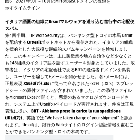
図6 – 2021年9月～10月のMirrorBlastドメインの登録を
示すタイムライン
イタリア語圏の組織にUrsnifマルウェアを送り込む進行中の宅配便
スパム
第4四半期、HP Wolf Securityは、バンキング型トロイの木馬 Usrnif
を配信する
Cutwail
ボットネットから発信された、イタリアの組織
を標的とした大規模な継続的スパムキャンペーンを検知しまし
た。このキャンペーンは、主に製造業や地方自治体など少なくと
も248組織のイタリア語を話すユーザーを対象としていました。攻
撃者は、イタリアの宅配会社であるBRTの送信者ドメインを偽装
し、ユーザーを騙してEメールを開かせました。各Eメールには、
正規表現
XSG\d{7}\.xls
に従って命名されたExcel（.XLS）スプレッ
ドシートの添付ファイルが含まれていました。この添付ファイル
をMicrosoft Excelで開くと、悪意のあるマクロがダウンロードさ
れ、システム上でUrsnifのペイロードが実行されます。件名は正規
表現に従い、
BRT - Abbiamo preso in carico la tua spedizione
(ID\d{7})
、英語では "We have taken charge of your shipment" と訳さ
れます。Ursnifは、銀行の Webサイトのログイン認証情報を盗むこ
とができるバンキング型トロイの木馬です。