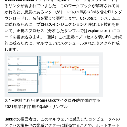
るリンクが含まれていました。このワークブックが解凍されて開
かれると、悪意のあるマクロがトロイの木馬QakBotを含むDLLをダ
ウンロードし、名前を変えて実行します。QakBotは、システム上
に隠れるために、
プロセスインジェクション
と呼ばれる技術を用
いて、正規のプロセス（分析したサンプルではexplorer.exe）にコ
ードを書き込みます。（図4）この正規のプロセスを装いPCに永続
的に残るために、マルウェアはスケジュールされたタスクを作成
します。
図4 – 隔離されたHP Sure ClickマイクロVM内で動作する
2021年第4四半期のQakBotサンプル
QakBotの運営者は、このマルウェアに感染したコンピュータへの
アクセス権を他の脅威アクターに販売することで、ボットネット