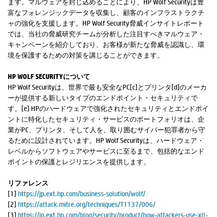
ます。マルウェアを封じ込めることにより、HP Wolf Securityは豊
富なフォレンジックデータを収集し、顧客のインフラストラクチ
ャの強化を支援します。HP Wolf Security脅威インサイトレポート
では、当社の脅威研究チームが分析した注目すべきマルウェア・
キャンペーンを紹介しており、お客様が新たな脅威を認識し、環
境を保護するための対策を講じることができます。
HP WOLF SECURITYについて
HP Wolf Securityは、世界で最も安全なPC[c]とプリンタ[d]のメーカ
ーが提供する新しいタイプのエンドポイント・セキュリティで
す。[e] HPのハードウェアで強化されたセキュリティとエンドポイ
ントに特化したセキュリティ・サービスのポートフォリオは、企
業がPC、プリンタ、そして人を、取り囲むサイバー犯罪者から守
るために設計されています。HP Wolf Securityは、ハードウェア・
レベルからソフトウェアやサービスに至るまで、包括的なエンド
ポイントの保護とレジリエンスを提供します。
リファレンス
[1]
https://jp.ext.hp.com/business-solution/wolf/
[2]
https://attack.mitre.org/techniques/T1137/006/
[3]
https://jp.ext.hp.com/blog/security/product/how-attackers-use-xll-