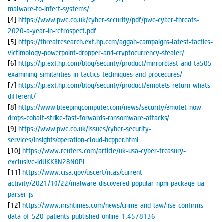
malware-to-infect-systems/
[4]
https://www.pwc.co.uk/cyber-security/pdf/pwc-cyber-threats-
2020-a-year-in-retrospect.pdf
[5]
https://threatresearch.ext.hp.com/aggah-campaigns-latest-tactics-
victimology-powerpoint-dropper-and-cryptocurrency-stealer/
[6]
https://jp.ext.hp.com/blog/security/product/mirrorblast-and-ta505-
examining-similarities-in-tactics-techniques-and-procedures/
[7]
https://jp.ext.hp.com/blog/security/product/emotets-return-whats-
different/
[8]
https://www.bleepingcomputer.com/news/security/emotet-now-
drops-cobalt-strike-fast-forwards-ransomware-attacks/
[9]
https://www.pwc.co.uk/issues/cyber-security-
services/insights/operation-cloud-hopper.html
[10]
https://www.reuters.com/article/uk-usa-cyber-treasury-
exclusive-idUKKBN28N0PI
[11]
https://www.cisa.gov/uscert/ncas/current-
activity/2021/10/22/malware-discovered-popular-npm-package-ua-
parser-js
[12]
https://www.irishtimes.com/news/crime-and-law/hse-confirms-
data-of-520-patients-published-online-1.4578136