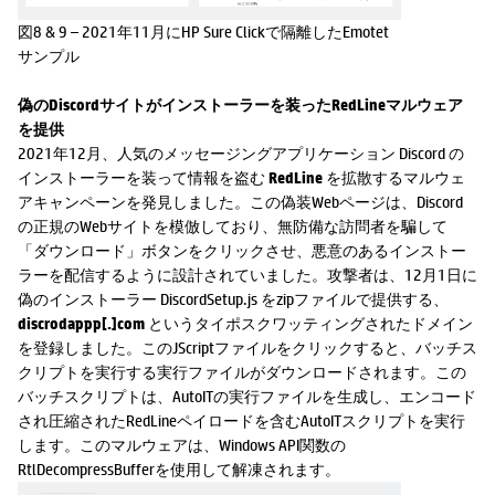
図8 & 9 – 2021年11月にHP Sure Clickで隔離したEmotet
サンプル
偽のDiscordサイトがインストーラーを装ったRedLineマルウェア
を提供
2021年12月、人気のメッセージングアプリケーション Discord の
インストーラーを装って情報を盗む
RedLine
を拡散するマルウェ
アキャンペーンを発見しました。この偽装Webページは、Discord
の正規のWebサイトを模倣しており、無防備な訪問者を騙して
「ダウンロード」ボタンをクリックさせ、悪意のあるインストー
ラーを配信するように設計されていました。攻撃者は、12月1日に
偽のインストーラー DiscordSetup.js をzipファイルで提供する、
discrodappp[.]com
というタイポスクワッティングされたドメイン
を登録しました。このJScriptファイルをクリックすると、バッチス
クリプトを実行する実行ファイルがダウンロードされます。この
バッチスクリプトは、AutoITの実行ファイルを生成し、エンコード
され圧縮されたRedLineペイロードを含むAutoITスクリプトを実行
します。このマルウェアは、Windows API関数の
RtlDecompressBufferを使用して解凍されます。