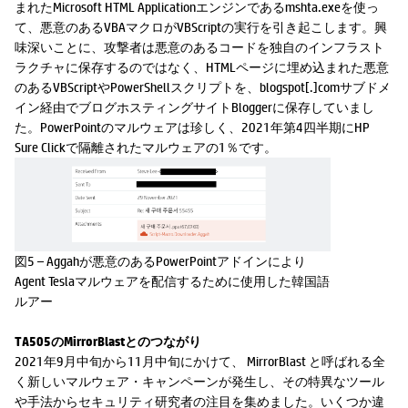
まれたMicrosoft HTML Applicationエンジンであるmshta.exeを使っ
て、悪意のあるVBAマクロがVBScriptの実行を引き起こします。興
味深いことに、攻撃者は悪意のあるコードを独自のインフラスト
ラクチャに保存するのではなく、HTMLページに埋め込まれた悪意
のあるVBScriptやPowerShellスクリプトを、blogspot[.]comサブドメ
イン経由でブログホスティングサイトBloggerに保存していまし
た。PowerPointのマルウェアは珍しく、2021年第4四半期にHP
Sure Clickで隔離されたマルウェアの1％です。
図5 – Aggahが悪意のあるPowerPointアドインにより
Agent Teslaマルウェアを配信するために使用した韓国語
ルアー
TA505のMirrorBlastとのつながり
2021年9月中旬から11月中旬にかけて、 MirrorBlast と呼ばれる全
く新しいマルウェア・キャンペーンが発生し、その特異なツール
や手法からセキュリティ研究者の注目を集めました。いくつか違