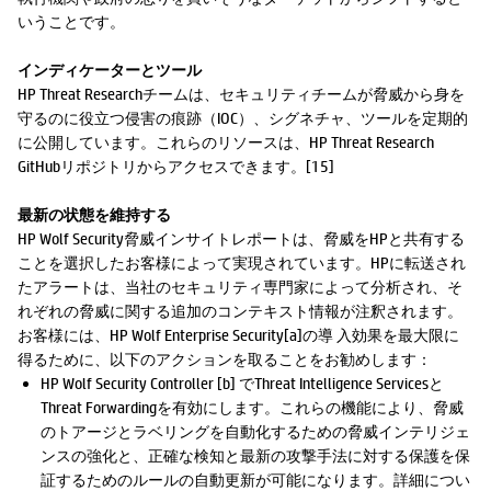
いうことです。
インディケーターとツール
HP Threat Researchチームは、セキュリティチームが脅威から身を
守るのに役立つ侵害の痕跡（IOC）、シグネチャ、ツールを定期的
に公開しています。これらのリソースは、HP Threat Research
GitHubリポジトリからアクセスできます。[15]
最新の状態を維持する
HP Wolf Security脅威インサイトレポートは、脅威をHPと共有する
ことを選択したお客様によって実現されています。HPに転送され
たアラートは、当社のセキュリティ専門家によって分析され、そ
れぞれの脅威に関する追加のコンテキスト情報が注釈されます。
お客様には、HP Wolf Enterprise Security[a]の導 入効果を最大限に
得るために、以下のアクションを取ることをお勧めします：
HP Wolf Security Controller [b] でThreat Intelligence Servicesと
Threat Forwardingを有効にします。これらの機能により、脅威
のトアージとラベリングを自動化するための脅威インテリジェ
ンスの強化と、正確な検知と最新の攻撃手法に対する保護を保
証するためのルールの自動更新が可能になります。詳細につい