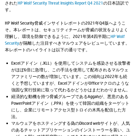
された
HP Wolf Security Threat Insights Report Q4 2021
の日本語訳で
す。
HP Wolf Security脅威インサイトレポートの2021年Q4版へようこ
そ。本レポートは、セキュリティチームが脅威の状況をよりよく
理解し、環境を防御できるように、2021年第4四半期に
HP Wolf
Security
が隔離した注目すべきマルウェアをレビューしています。
本レポートのハイライトは以下の通りです。
Excelアドイン（.XLL）を使用してシステムを感染させる攻撃者
がほぼ6倍に急増し、この手法を使用して配布されるマルウェ
アファミリーの数が増加しています。この傾向は2022年も続
くと予想していますが、ExcelアドインがOfficeマクロのような
強固な実行技術に取って代わるかどうかはまだわかりません。
経済的な動機を持つ脅威グループであるAggahが、悪意のある
PowerPointアドイン（.PPA）を使って韓国の組織をターゲット
にし、企業にリモートアクセス型トロイの木馬を配信した方
法。
マルウェアをホスティングする偽のDiscord webサイトが、人気
のあるチャットアプリケーションのインストーラーを装い、ユ