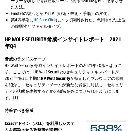
ーザーを騙して情報窃取ツールであるRedLineをPCに感染させ
た方法。
Emotetの復活とそのTTP（戦術・技術・手順）の変化。
第4四半期に
HP Sure Click
によって隔離された、悪用された上位
の脆弱性とファイルタイプ。
HP WOLF SECURITY脅威インサイトレポート 2021
年Q4
脅威のランドスケープ
HP Wolf Security 脅威インサイトレポートの2021年3Q版へようこ
そ。ここでは、HP Wolf Securityのセキュリティエキスパートが、
2021年第3四半期に
HP Wolf Security
が特定したマルウェアの傾向
を紹介し、セキュリティチームが新たな脅威に対抗し、セキュリ
ティの状態を改善するための知識を身につけられるようにしま
す。[1]
特筆すべき脅威
Excelアドイン（.XLL）を利用しシステ
ムを感染させる攻撃者が急増中