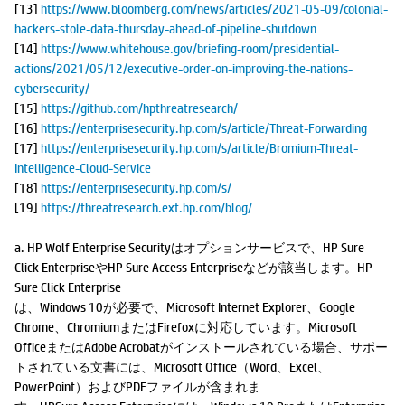
[13]
https://www.bloomberg.com/news/articles/2021-05-09/colonial-
hackers-stole-data-thursday-ahead-of-pipeline-shutdown
[14]
https://www.whitehouse.gov/briefing-room/presidential-
actions/2021/05/12/executive-order-on-improving-the-nations-
cybersecurity/
[15]
https://github.com/hpthreatresearch/
[16]
https://enterprisesecurity.hp.com/s/article/Threat-Forwarding
[17]
https://enterprisesecurity.hp.com/s/article/Bromium-Threat-
Intelligence-Cloud-Service
[18]
https://enterprisesecurity.hp.com/s/
[19]
https://threatresearch.ext.hp.com/blog/
a. HP Wolf Enterprise Securityはオプションサービスで、HP Sure
Click EnterpriseやHP Sure Access Enterpriseなどが該当します。HP
Sure Click Enterprise
は、Windows 10が必要で、Microsoft Internet Explorer、Google
Chrome、ChromiumまたはFirefoxに対応しています。Microsoft
OfficeまたはAdobe Acrobatがインストールされている場合、サポー
トされている文書には、Microsoft Office（Word、Excel、
PowerPoint）およびPDFファイルが含まれま