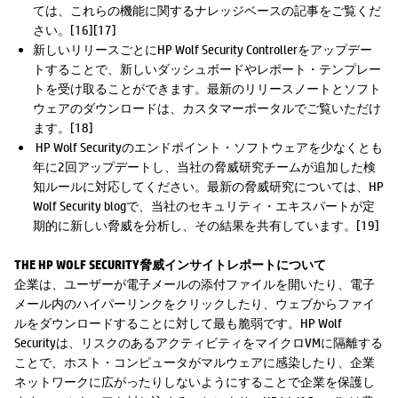
ては、これらの機能に関するナレッジベースの記事をご覧くだ
さい。[16][17]
新しいリリースごとにHP Wolf Security Controllerをアップデー
トすることで、新しいダッシュボードやレポート・テンプレー
トを受け取ることができます。最新のリリースノートとソフト
ウェアのダウンロードは、カスタマーポータルでご覧いただけ
ます。[18]
HP Wolf Securityのエンドポイント・ソフトウェアを少なくとも
年に2回アップデートし、当社の脅威研究チームが追加した検
知ルールに対応してください。最新の脅威研究については、HP
Wolf Security blogで、当社のセキュリティ・エキスパートが定
期的に新しい脅威を分析し、その結果を共有しています。[19]
THE HP WOLF SECURITY脅威インサイトレポートについて
企業は、ユーザーが電子メールの添付ファイルを開いたり、電子
メール内のハイパーリンクをクリックしたり、ウェブからファイ
ルをダウンロードすることに対して最も脆弱です。HP Wolf
Securityは、リスクのあるアクティビティをマイクロVMに隔離する
ことで、ホスト・コンピュータがマルウェアに感染したり、企業
ネットワークに広がったりしないようにすることで企業を保護し