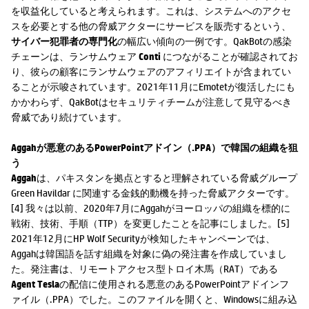
を収益化していると考えられます。これは、システムへのアクセ
スを必要とする他の脅威アクターにサービスを販売するという、
サイバー犯罪者の専門化
の幅広い傾向の一例です。QakBotの感染
チェーンは、ランサムウェア
Conti
につながることが確認されてお
り、彼らの顧客にランサムウェアのアフィリエイトが含まれてい
ることが示唆されています。2021年11月にEmotetが復活したにも
かかわらず、QakBotはセキュリティチームが注意して見守るべき
脅威であり続けています。
Aggahが悪意のあるPowerPointアドイン（.PPA）で韓国の組織を狙
う
Aggah
は、パキスタンを拠点とすると理解されている脅威グループ
Green Havildar に関連する金銭的動機を持った脅威アクターです。
[4] 我々は以前、2020年7月にAggahがヨーロッパの組織を標的に
戦術、技術、手順（TTP）を変更したことを記事にしました。[5]
2021年12月にHP Wolf Securityが検知したキャンペーンでは、
Aggahは韓国語を話す組織を対象に偽の発注書を作成していまし
た。発注書は、リモートアクセス型トロイ木馬（RAT）である
Agent Tesla
の配信に使用される悪意のあるPowerPointアドインフ
ァイル（.PPA）でした。このファイルを開くと、Windowsに組み込