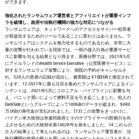
ができます。
強化されたランサムウェア運営者とアフィリエイトが重要インフ
ラを破壊し、政府や法執行機関の強力な対応につながる
ランサムウェアは、ネットワークへのアクセスをサイバー犯罪者
が収益化するためのツールであることに変わりはありません。ラ
ンサムウェアはシステムを無力化するものであるため、非常に大
量の攻撃が行われている現状では、一部の侵入行為が重要サービ
スに影響を与える結果となり得ます。医療分野では、2021年5月
にアイルランドのHealth Service Executive（公営医療サービス）に
対するランサムウェア攻撃により、病院の予約がキャンセルさ
れ、520人の患者の記録が流出し、被害額は €1億EURと推定されて
います。12 2021年に最も注目を集めたランサムウェアによるイン
シデントは、2021年5月にコロニアル・パイプラインに影響を与
え、パニック買いによって燃料不足を引き起こしました。犯人の
DarkSideというグループによって100GBのデータが盗まれ、$440
万 USDの身代金が支払われました。[13] この攻撃をきっかけに、
バイデン米大統領は米連邦政府とそのサプライヤーの防御力を向
上させるための大統領令第14028号を発令しました。14 これらの
介入の結果として考えられるのは、ランサムウェア運営者が、法
執行機関や政府の怒りを買いそうなターゲットからシフトすると