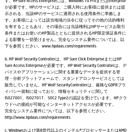
す。HPSure Access Enterpriseには、Windows 10 ProまたはEnterprise
が必要です。HPのサービスは、ご購入時にお客様に提供または提
示される、当該HPのサービスに適用される使用条件に準拠しま
す。お客様によっては該当地域の法令に従ってその他の法的権利
を有することもあり、その場合には当該権利はHPサービスお取引
条件またはお使いのHP製品とともに提供されるHP限定保証条件に
よる影響を一切受けません。完全なシステム要件については、以
下を参照ください。www.hpdaas.com/requirements
b. HP Wolf Security Controllerは、HP Sure Click EnterpriseまたはHP
Sure Access Enterpriseが必要です。HP Wolf Security Controllerは、デ
バイスやアプリケーションに関する重要なデータを提供する管
理・分析プラットフォームで、スタンドアロンサービスとしては
販売していません。HP Wolf SecurityControllerは、厳格なGDPRプラ
イバシー規制に従っており、情報セキュリティに関して
ISO27001、ISO27017、SOC2 Type2の認証を受けています。HPクラ
ウドへの接続が可能なインターネットアクセスが必要です。
完全なシステム要件については、以下を参照ください。
http://www.hpdaas.com/requirements
c. Windowsおよび第8世代以上のインテル®プロセッサーまたはAMD