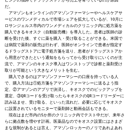
だ。
アマゾンもオンラインのアマゾンファーマシーやヘルスケアサ
ービスのワンメディカルで市場シェアを拡大しているが、10月に
ロサンジェルス市内のワンメディカルのクリニック内に処方薬を
購入できるキオスク（自動販売機）を導入した。患者は医師の診
断を受けた後、すぐに薬を購入・受け取ることができる。米国で
は病院で薬剤の販売は行わず、医師がオンラインで患者が指定す
るドラッグストアに電子処方箋を送り、患者がドラッグストアか
ら用意ができたという通知をもらってから受け取りにいくのが主
流で、アマゾンのキオスク導入はワンストップで診察と薬剤受け
取りが可能という大きなメリットを生む。
購入できるのはアマゾンファーマシーの口座を持っている人
で、購入方法は①処方箋をアマゾンファーマシーに送るよう指
定、②アマゾンのアプリで決済し、キオスクでのピックアップを
選定、③QRコードを受け取ったらキオスクのQRコードリーダーに
読み込ませ、受け取る、といった流れだ。必要に応じてキオスク
に設置されているモニターで薬剤師と動画会話もできる。
現在はまだ市内の5か所のクリニック内でテスト中だが、来年さ
らに拠点数を増やす計画。医薬品なのでキオスク設置にはさまざ
まな規制があるとは言え、アマゾンロッカーのノリであれよあれ