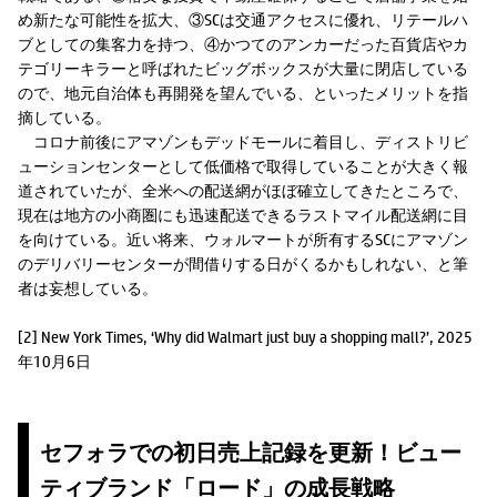
め新たな可能性を拡大、③SCは交通アクセスに優れ、リテールハ
ブとしての集客力を持つ、④かつてのアンカーだった百貨店やカ
テゴリーキラーと呼ばれたビッグボックスが大量に閉店している
ので、地元自治体も再開発を望んでいる、といったメリットを指
摘している。
コロナ前後にアマゾンもデッドモールに着目し、ディストリビ
ューションセンターとして低価格で取得していることが大きく報
道されていたが、全米への配送網がほぼ確立してきたところで、
現在は地方の小商圏にも迅速配送できるラストマイル配送網に目
を向けている。近い将来、ウォルマートが所有するSCにアマゾン
のデリバリーセンターが間借りする日がくるかもしれない、と筆
者は妄想している。
[2] New York Times, ‘Why did Walmart just buy a shopping mall?’, 2025
年10月6日
セフォラでの初日売上記録を更新！ビュー
ティブランド「ロード」の成長戦略