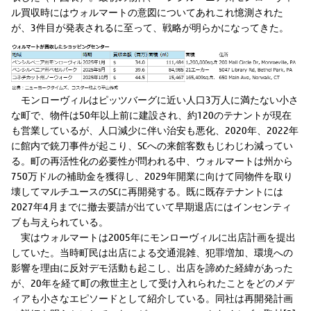
ル買収時にはウォルマートの意図についてあれこれ憶測された
が、3件目が発表されるに至って、戦略が明らかになってきた。
Video
Video
Video
モンローヴィルはピッツバーグに近い人口3万人に満たない小さ
な町で、物件は50年以上前に建設され、約120のテナントが現在
も営業しているが、人口減少に伴い治安も悪化、2020年、2022年
に館内で銃刀事件が起こり、SCへの来館客数もじわじわ減ってい
る。町の再活性化の必要性が問われる中、ウォルマートは州から
750万ドルの補助金を獲得し、2029年開業に向けて同物件を取り
壊してマルチユースのSCに再開発する。既に既存テナントには
2027年4月までに撤去要請が出ていて早期退店にはインセンティ
ブも与えられている。
実はウォルマートは2005年にモンローヴィルに出店計画を提出
していた。当時町民は出店による交通混雑、犯罪増加、環境への
影響を理由に反対デモ活動も起こし、出店を諦めた経緯があった
が、20年を経て町の救世主として受け入れられたことをどのメデ
ィアも小さなエピソードとして紹介している。同社は再開発計画