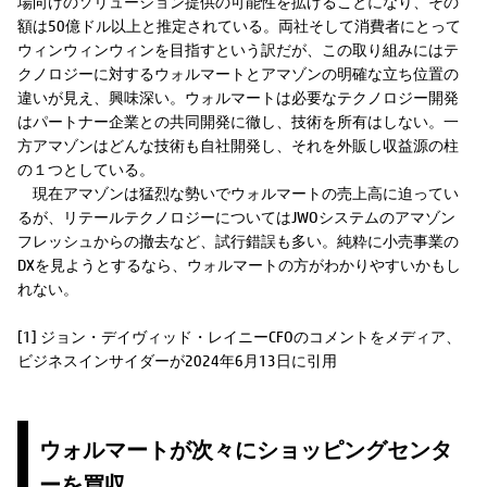
場向けのソリューション提供の可能性を拡げることになり、その
額は50億ドル以上と推定されている。両社そして消費者にとって
ウィンウィンウィンを目指すという訳だが、この取り組みにはテ
クノロジーに対するウォルマートとアマゾンの明確な立ち位置の
違いが見え、興味深い。ウォルマートは必要なテクノロジー開発
はパートナー企業との共同開発に徹し、技術を所有はしない。一
方アマゾンはどんな技術も自社開発し、それを外販し収益源の柱
の１つとしている。
現在アマゾンは猛烈な勢いでウォルマートの売上高に迫ってい
るが、リテールテクノロジーについてはJWOシステムのアマゾン
フレッシュからの撤去など、試行錯誤も多い。純粋に小売事業の
DXを見ようとするなら、ウォルマートの方がわかりやすいかもし
れない。
[1] ジョン・デイヴィッド・レイニーCFOのコメントをメディア、
ビジネスインサイダーが2024年6月13日に引用
ウォルマートが次々にショッピングセンタ
ーを買収