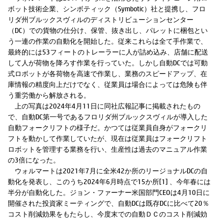
ボット技術企業、シンボティック（Symbotic）社と提携し、フロ
リダ州ブルックスヴィルのディストリビューションセンター
（DC）での貨物の仕分け、保管、抜き出し、パレットに梱包とい
う一連の作業の自動化を開始した。従来これらは全て手作業で、
最終的には53フィートのトレーラーに人が詰め込み、店舗に配送
して人が荷物を降ろす作業を行っていた。しかし自動DCでは可動
式ロボットが各荷物を高速で作業し、業務のスピードアップ、在
庫情報の精度向上だけでなく、従業員は場合によっては危険も伴
う重労働から解放される。
上の写真は2024年4月11日に同社広報記事に掲載されたもの
で、自動DC第一号であるフロリダ州ブルックスヴィルが導入した
自動フォークリフトの様子だ。かつては従業員自身がフォークリ
フトを動かして作業していたが、現在は従業員はフォークリフト
ロボットを管理する業務を行い、生産性は過去のマニュアル作業
の3倍になった。
ウォルマートは2021年7月に全米42か所のリージョナルDCの自
動化を発表し、このうち2024年6月時点で15か所[1] 、今年春には
半分が自動化した。ジョン・ファーナー米国部門CEOは4月10日に
開催された投資家ミーティングで、自動DCは既存DCに比べて20％
コスト削減効果をもたらし、今度末での自動ＤＣのコスト削減効