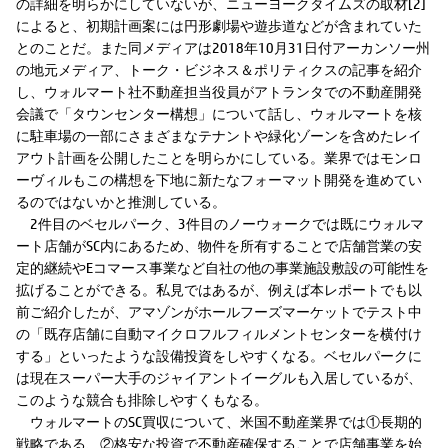
の詳細を明らかにしていないが、ニューヨークタイムズの取材[2]
によると、初期計画案には円形劇場や遊歩道などが含まれていた
とのことだ。また同メディアは2018年10月31日付アーカンソー州
の地元メディア、トーク・ビジネス＆ポリティクスの記事を紹介
し、ウォルマート社不動産担当役員がアトランタでの不動産開発
会議で「タウンセンター構想」について話し、ウォルマートを核
に駐車場の一部にさまざまなテナントや緑化ゾーンを含めたレイ
アウト計画を公開したことを明らかにしている。業界ではモンロ
ーヴィルもこの構想を下地に新たなフォーマット開発を進めてい
るのではないかと推測している。
2件目のベセルパーク、3件目のノーウォークでは既にウォルマ
ート店舗がSC内にあるため、物件を所有することで店舗営業の安
定的継続やEコマース事業など自社の他の事業施設敷設の可能性を
拡げることができる。私見ではあるが、例えば本レポートでも以
前ご紹介したが、アマゾンがホールフーズマーケットでテスト中
の「既存店舗に自動マイクロフルフィルメントセンターを横付け
する」といったような設備投資をしやすくなる。ベセルパークに
は現在スーパー大手のジャイアントイーグルも入居しているが、
このような競合も排除しやすくもなる。
ウォルマートのSC買収について、米国不動産業界では①長期的
戦略である、②格安な投資で不動産確保することで店舗事業を始