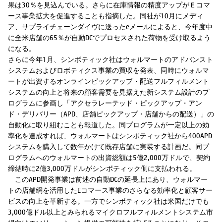
果は30％を見込んでいる。さらに在庫情報の精度アップがＥコマ
ース事業拡大を促進することも指摘した。同社が10月にメディ
ア、サプライチェーンダイヴに送ったeメールによると、今年度中
に全米店舗の65％が自動DCでプロセスされた荷物を受け取るよう
になる。
さらに今年1月、シンボティック社はウォルマートのアドバンスト
システムおよびロボティクス事業の買収を発表、同時にウォルマ
ートが出資するオンラインピックアップ・配送フルフィルメント
システムの向上と将来の顧客需要を見据えた新システム設計のプ
ログラムに参画し「アクセラレーテッド・ピックアップ・アン
ド・デリバリー（APD、店舗ピックアップ・店舗からの配送）」の
自動化に取り組むことも報道した。同プログラムが一定以上の効
率化を達成すれば、ウォルマートはシンボティック社から400APD
システムを購入して数年かけて既存店舗に実装する計画だ。同プ
ログラムへのウォルマートの出資総額は5億2,000万ドルで、契約
締結時に2億3,000万ドルがシンボティック側に支払われる。
このAPD開発事業は前述の自動DCの延長上にあり、ウォルマー
トの店舗網を活用したEコマース事業のさらなる効率化と顧客サー
ビスの向上を革新する。一方でシンボティック社は米国だけでも
3,000億ドル以上とみられるマイクロフルフィルメントシステム市