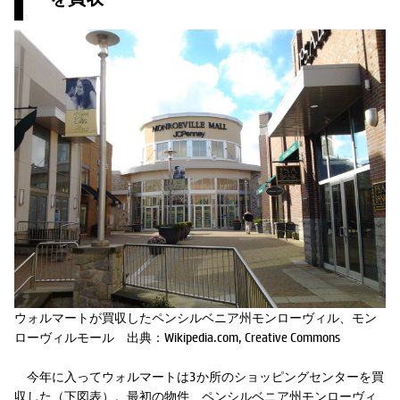
ウォルマートが買収したペンシルベニア州モンローヴィル、モン
ローヴィルモール 出典：Wikipedia.com, Creative Commons
Play
Play
Play
今年に入ってウォルマートは3か所のショッピングセンターを買
収した（下図表）。最初の物件、ペンシルベニア州モンローヴィ