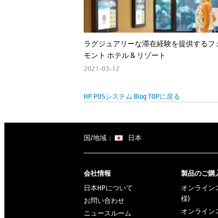
ラグジュアリーな滞在経験を提供するフ
モント ホテル & リゾート
2021-03-12
HP POSシステム Blog TOPに戻る
国/地域：
日本
会社情報
製品のご購
日本HPについて
オンラインス
様)
お問い合わせ
オンラインス
ニュースルーム