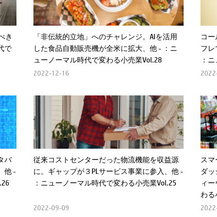
べき
「非伝統的立地」へのチャレンジ。AIを活用
コー
代で
した食品自動販売機が全米に拡大、他 - ：ニ
フレ
ューノーマル時代で変わる小売業Vol.28
：ニ
2022-12-16
2022
タバ
従来コストセンターだった物流機能を収益源
スマ
他 -
に。ギャップが３PLサービス事業に参入、他 -
ダッ
26
：ニューノーマル時代で変わる小売業Vol.25
ィー
わる小
2022-09-09
2022