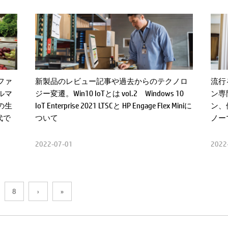
ファ
流行
新製品のレビュー記事や過去からのテクノロ
ルマ
ン専
ジー変遷。Win10 IoTとは vol.2 Windows 10
の生
ン、
IoT Enterprise 2021 LTSCと HP Engage Flex Miniに
代で
ノー
ついて
2022
2022-07-01
8
›
»