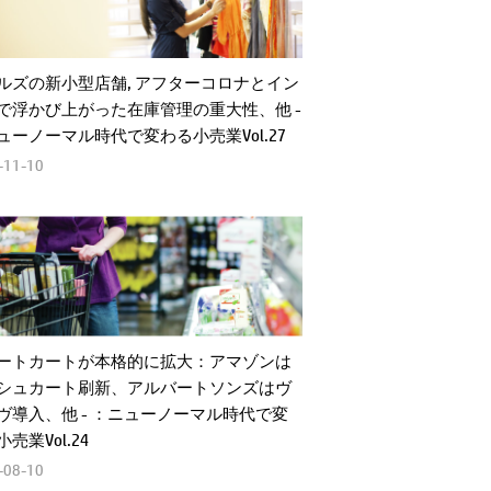
ルズの新小型店舗, アフターコロナとイン
で浮かび上がった在庫管理の重大性、他 -
ューノーマル時代で変わる小売業Vol.27
-11-10
ートカートが本格的に拡大：アマゾンは
シュカート刷新、アルバートソンズはヴ
ヴ導入、他 - ：ニューノーマル時代で変
売業Vol.24
-08-10