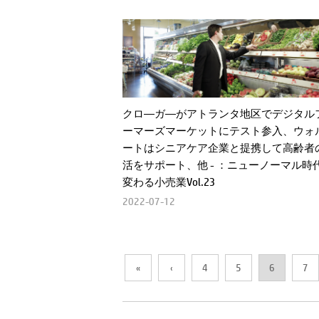
クロ―ガ―がアトランタ地区でデジタル
ーマーズマーケットにテスト参入、ウォ
ートはシニアケア企業と提携して高齢者
活をサポート、他 - ：ニューノーマル時
変わる小売業Vol.23
2022-07-12
«
‹
4
5
6
7