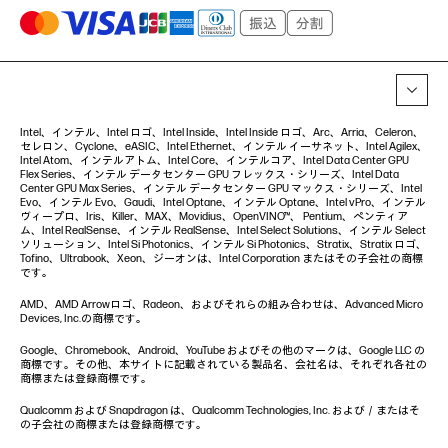
Intel、インテル、Intel ロゴ、Intel Inside、Intel Inside ロゴ、Arc、Arria、Celeron、
セレロン、Cyclone、eASIC、Intel Ethernet、インテル イーサネット、Intel Agilex、
Intel Atom、インテルアトム、Intel Core、インテルコア、Intel Data Center GPU
Flex Series、インテル データセンター GPU フレックス・シリーズ、Intel Data
Center GPU Max Series、インテル データセンター GPU マックス・シリーズ、Intel
Evo、インテル Evo、Gaudi、Intel Optane、インテル Optane、Intel vPro、インテル
ヴィープロ、Iris、Killer、MAX、Movidius、OpenVINO™、 Pentium、ペンティア
ム、Intel RealSense、インテル RealSense、Intel Select Solutions、インテル Select
ソリューション、Intel Si Photonics、インテル Si Photonics、Stratix、Stratix ロゴ、
Tofino、Ultrabook、Xeon、ジーオンは、Intel Corporation またはその子会社の商標
です。
AMD、AMD Arrowロゴ、Radeon、およびそれらの組み合わせは、Advanced Micro
Devices, Inc.の商標です。
Google、Chromebook、Android、YouTube およびその他のマークは、Google LLC の
商標です。その他、本サイトに記載されている製品名、会社名は、それぞれ各社の
商標または登録商標です。
Qualcomm および Snapdragon は、Qualcomm Technologies, Inc. および／またはそ
の子会社の商標または登録商標です。