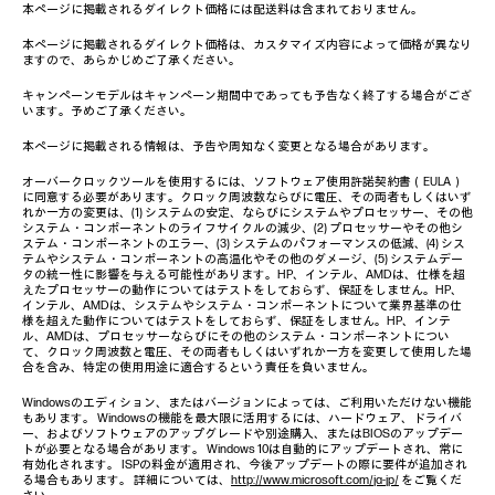
本ページに掲載されるダイレクト価格には配送料は含まれておりません。
本ページに掲載されるダイレクト価格は、カスタマイズ内容によって価格が異なり
ますので、あらかじめご了承ください。
キャンペーンモデルはキャンペーン期間中であっても予告なく終了する場合がござ
います。予めご了承ください。
本ページに掲載される情報は、予告や周知なく変更となる場合があります。
オーバークロックツールを使用するには、ソフトウェア使用許諾契約書（EULA）
に同意する必要があります。クロック周波数ならびに電圧、その両者もしくはいず
れか一方の変更は、(1) システムの安定、ならびにシステムやプロセッサー、その他
システム・コンポーネントのライフサイクルの減少、(2) プロセッサーやその他シ
ステム・コンポーネントのエラー、(3) システムのパフォーマンスの低減、(4) シス
テムやシステム・コンポーネントの高温化やその他のダメージ、(5) システムデー
タの統一性に影響を与える可能性があります。HP、インテル、AMDは、仕様を超
えたプロセッサーの動作についてはテストをしておらず、保証をしません。HP、
インテル、AMDは、システムやシステム・コンポーネントについて業界基準の仕
様を超えた動作についてはテストをしておらず、保証をしません。HP、インテ
ル、AMDは、プロセッサーならびにその他のシステム・コンポーネントについ
て、クロック周波数と電圧、その両者もしくはいずれか一方を変更して使用した場
合を含み、特定の使用用途に適合するという責任を負いません。
Windowsのエディション、またはバージョンによっては、ご利用いただけない機能
もあります。 Windowsの機能を最大限に活用するには、ハードウェア、ドライバ
ー、およびソフトウェアのアップグレードや別途購入、またはBIOSのアップデー
トが必要となる場合があります。 Windows 10は自動的にアップデートされ、常に
有効化されます。 ISPの料金が適用され、今後アップデートの際に要件が追加され
る場合もあります。 詳細については、
http://www.microsoft.com/ja-jp/
をご覧くだ