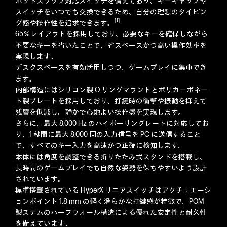
ホットスワップ対応スイッチを備えており、キーキャップや
スイッチをいつでも交換できるため、自分の理想のタイピン
[1]
グ感や操作性を追求できます。
65％レイアウトを採用しており、必要なキーを確保しながら
不要なキーを省いたことで、省スペースかつ高い操作効率を
実現します。
デスクスペースを有効活用しつつ、ゲームプレイに集中でき
ます。
内部構造にはシリコン製 O リングマウントとポリカーボネー
ト製プレートを採用しており、打鍵時の衝撃や振動を抑えて
残響を低減し、静かで心地よい操作感を実現します。
さらに、最大 8,000 Hz のハイポーリングレートに対応してお
り、1 秒間に最大 8,000 回の入力信号を PC に送信すること
で、すべてのキー入力を高速かつ正確に検知します。
本体には角度を調整できる折りたたみ式スタンドを搭載し、
長時間のゲームプレイでも自然な姿勢を保ちやすいよう設計
されています。
標準搭載されている HyperX リニアスイッチはアクチュエーシ
ョンポイント 1.8 mm の軽く滑らかな打鍵感が特徴で、POM
製ステムのハーフウォール構造による優れた安定性と耐久性
を備えています。