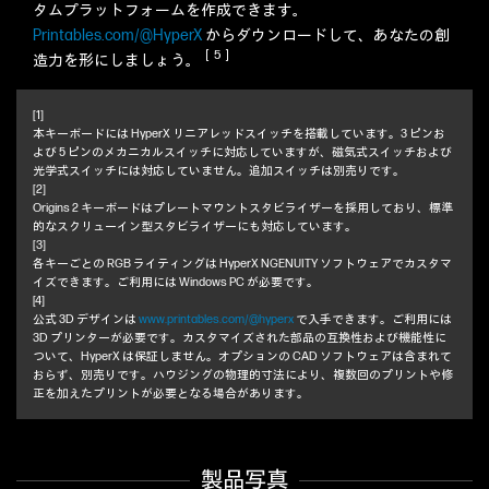
タムプラットフォームを作成できます。
Printables.com/@HyperX
からダウンロードして、あなたの創
［5］
造力を形にしましょう。
[1]
本キーボードには HyperX リニアレッドスイッチを搭載しています。3 ピンお
よび 5 ピンのメカニカルスイッチに対応していますが、磁気式スイッチおよび
光学式スイッチには対応していません。追加スイッチは別売りです。
[2]
Origins 2 キーボードはプレートマウントスタビライザーを採用しており、標準
的なスクリューイン型スタビライザーにも対応しています。
[3]
各キーごとの RGB ライティングは HyperX NGENUITY ソフトウェアでカスタマ
イズできます。ご利用には Windows PC が必要です。
[4]
公式 3D デザインは
www.printables.com/@hyperx
で入手できます。ご利用には
3D プリンターが必要です。カスタマイズされた部品の互換性および機能性に
ついて、HyperX は保証しません。オプションの CAD ソフトウェアは含まれて
おらず、別売りです。ハウジングの物理的寸法により、複数回のプリントや修
正を加えたプリントが必要となる場合があります。
製品写真