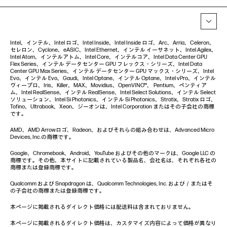
Intel、インテル、Intel ロゴ、Intel Inside、Intel Inside ロゴ、Arc、Arria、Celeron、
セレロン、Cyclone、eASIC、Intel Ethernet、インテル イーサネット、Intel Agilex、
Intel Atom、インテルアトム、Intel Core、インテルコア、Intel Data Center GPU
Flex Series、インテル データセンター GPU フレックス・シリーズ、Intel Data
Center GPU Max Series、インテル データセンター GPU マックス・シリーズ、Intel
Evo、インテル Evo、Gaudi、Intel Optane、インテル Optane、Intel vPro、インテル
ヴィープロ、Iris、Killer、MAX、Movidius、OpenVINO™、 Pentium、ペンティア
ム、Intel RealSense、インテル RealSense、Intel Select Solutions、インテル Select
ソリューション、Intel Si Photonics、インテル Si Photonics、Stratix、Stratix ロゴ、
Tofino、Ultrabook、Xeon、ジーオンは、Intel Corporation またはその子会社の商標
です。
AMD、AMD Arrowロゴ、Radeon、およびそれらの組み合わせは、Advanced Micro
Devices, Inc.の商標です。
Google、Chromebook、Android、YouTube およびその他のマークは、Google LLC の
商標です。その他、本サイトに記載されている製品名、会社名は、それぞれ各社の
商標または登録商標です。
Qualcomm および Snapdragon は、Qualcomm Technologies, Inc. および／またはそ
の子会社の商標または登録商標です。
本ページに掲載されるダイレクト価格には配送料は含まれておりません。
本ページに掲載されるダイレクト価格は、カスタマイズ内容によって価格が異なり