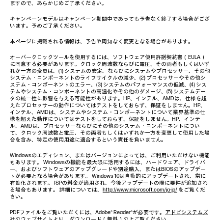
ますので、あらかじめご了承ください。
キャンペーンモデルはキャンペーン期間中であっても予告なく終了する場合がござ
います。予めご了承ください。
本ページに掲載される情報は、予告や周知なく変更となる場合があります。
オーバークロックツールを使用するには、ソフトウェア使用許諾契約書（EULA）
に同意する必要があります。クロック周波数ならびに電圧、その両者もしくはいず
れか一方の変更は、(1) システムの安定、ならびにシステムやプロセッサー、その他
システム・コンポーネントのライフサイクルの減少、(2) プロセッサーやその他シ
ステム・コンポーネントのエラー、(3) システムのパフォーマンスの低減、(4) シス
テムやシステム・コンポーネントの高温化やその他のダメージ、(5) システムデー
タの統一性に影響を与える可能性があります。HP、インテル、AMDは、仕様を超
えたプロセッサーの動作についてはテストをしておらず、保証をしません。HP、
インテル、AMDは、システムやシステム・コンポーネントについて業界基準の仕
様を超えた動作についてはテストをしておらず、保証をしません。HP、インテ
ル、AMDは、プロセッサーならびにその他のシステム・コンポーネントについ
て、クロック周波数と電圧、その両者もしくはいずれか一方を変更して使用した場
合を含み、特定の使用用途に適合するという責任を負いません。
Windowsのエディション、またはバージョンによっては、ご利用いただけない機能
もあります。 Windowsの機能を最大限に活用するには、ハードウェア、ドライバ
ー、およびソフトウェアのアップグレードや別途購入、またはBIOSのアップデー
トが必要となる場合があります。 Windows 10は自動的にアップデートされ、常に
有効化されます。 ISPの料金が適用され、今後アップデートの際に要件が追加され
る場合もあります。 詳細については、
http://www.microsoft.com/ja-jp/
をご覧くだ
さい。
PDFファイルをご覧いただくには、Adobe® Reader®が必要です。
アドビシステムズ
社のウェブサイト
より、ダウンロード（無料）の上ご覧ください。