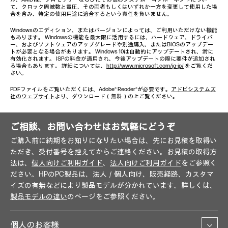
て、クロック周波数と電圧、その両者もしくはいずれか一方を変更して使用した場
合を含み、特定の使用用途に適合するという責任を負いません。
Windowsのエディション、またはバージョンによっては、ご利用いただけない機能
もあります。 Windowsの機能を最大限に活用するには、ハードウェア、ドライバ
ー、およびソフトウェアのアップグレードや別途購入、またはBIOSのアップデー
トが必要となる場合があります。 Windows 10は自動的にアップデートされ、常に
有効化されます。 ISPの料金が適用され、今後アップデートの際に要件が追加され
る場合もあります。 詳細については、
http://www.microsoft.com/ja-jp/
をご覧くだ
さい。
PDFファイルをご覧いただくには、Adobe® Reader®が必要です。
アドビシステムズ
社のウェブサイト
より、ダウンロード（無料）の上ご覧ください。
ご相談、お問い合わせはお気軽にどうぞ
ご購入前に納期をお知りになりたい場合は、先にお見積を取得い
ただき、受付番号を控えてからご連絡ください。お見積の取得方
法は、
個人向けご利用ガイド
、
法人向けご利用ガイド
をご参照く
ださい。HPのPC製品は、法人／個人向け、販売経路、カスタマ
イズの有無などにより製品モデルが分かれています。詳しくは、
製品モデルの違い
のページをご参照ください。
個人のお客様