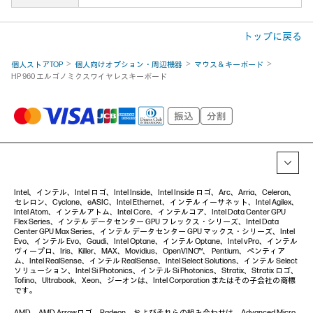
トップに戻る
個人ストアTOP
個人向けオプション・周辺機器
マウス＆キーボード
HP 960 エルゴノミクスワイヤレスキーボード
Intel、インテル、Intel ロゴ、Intel Inside、Intel Inside ロゴ、Arc、Arria、Celeron、
セレロン、Cyclone、eASIC、Intel Ethernet、インテル イーサネット、Intel Agilex、
Intel Atom、インテルアトム、Intel Core、インテルコア、Intel Data Center GPU
Flex Series、インテル データセンター GPU フレックス・シリーズ、Intel Data
Center GPU Max Series、インテル データセンター GPU マックス・シリーズ、Intel
Evo、インテル Evo、Gaudi、Intel Optane、インテル Optane、Intel vPro、インテル
ヴィープロ、Iris、Killer、MAX、Movidius、OpenVINO™、 Pentium、ペンティア
ム、Intel RealSense、インテル RealSense、Intel Select Solutions、インテル Select
ソリューション、Intel Si Photonics、インテル Si Photonics、Stratix、Stratix ロゴ、
Tofino、Ultrabook、Xeon、ジーオンは、Intel Corporation またはその子会社の商標
です。
AMD、AMD Arrowロゴ、Radeon、およびそれらの組み合わせは、Advanced Micro