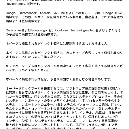
Devices, Inc.の商標です。
Google、Chromebook、Android、YouTube およびその他のマークは、Google LLC の
商標です。その他、本サイトに記載されている製品名、会社名は、それぞれ各社の
商標または登録商標です。
Qualcomm および Snapdragon は、Qualcomm Technologies, Inc. および／またはそ
の子会社の商標または登録商標です。
本ページに掲載されるダイレクト価格には配送料は含まれておりません。
本ページに掲載されるダイレクト価格は、カスタマイズ内容によって価格が異なり
ますので、あらかじめご了承ください。
キャンペーンモデルはキャンペーン期間中であっても予告なく終了する場合がござ
います。予めご了承ください。
本ページに掲載される情報は、予告や周知なく変更となる場合があります。
オーバークロックツールを使用するには、ソフトウェア使用許諾契約書（EULA）
に同意する必要があります。クロック周波数ならびに電圧、その両者もしくはいず
れか一方の変更は、(1) システムの安定、ならびにシステムやプロセッサー、その他
システム・コンポーネントのライフサイクルの減少、(2) プロセッサーやその他シ
ステム・コンポーネントのエラー、(3) システムのパフォーマンスの低減、(4) シス
テムやシステム・コンポーネントの高温化やその他のダメージ、(5) システムデー
タの統一性に影響を与える可能性があります。HP、インテル、AMDは、仕様を超
えたプロセッサーの動作についてはテストをしておらず、保証をしません。HP、
インテル、AMDは、システムやシステム・コンポーネントについて業界基準の仕
様を超えた動作についてはテストをしておらず、保証をしません。HP、インテ
ル、AMDは、プロセッサーならびにその他のシステム・コンポーネントについ