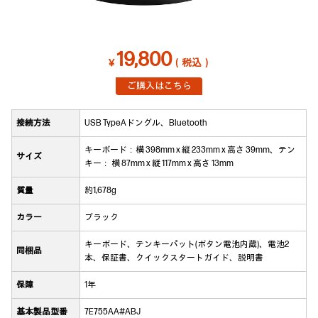
19,800
￥
（税込）
ご購入はこちら
接続方法
USB TypeAドングル、Bluetooth
キーボード：横 398mm x 縦 233mm x 高さ 39mm、テン
サイズ
キー： 横 87mm x 縦 117mm x 高さ 13mm
質量
約1,678g
カラー
ブラック
キーボード、テンキーパット(ボタン電池内蔵)、電池2
同梱品
本、保証書、クイックスタートガイド、説明書
保障
1年
基本製品型番
7E755AA#ABJ