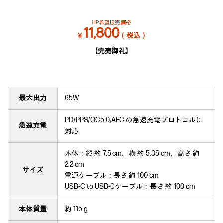
HP希望販売価格
11,800
￥
（税込）
【完売御礼】
最大出力
65W
PD/PPS/QC5.0/AFC の急速充電プロトコルに
急速充電
対応
本体：縦 約 7.5 cm、横 約 5.35 cm、高さ 約
2.2 cm
サイズ
電源ケーブル：長さ 約 100 cm
USB-C to USB-Cケーブル：長さ 約 100 cm
本体質量
約 115 g