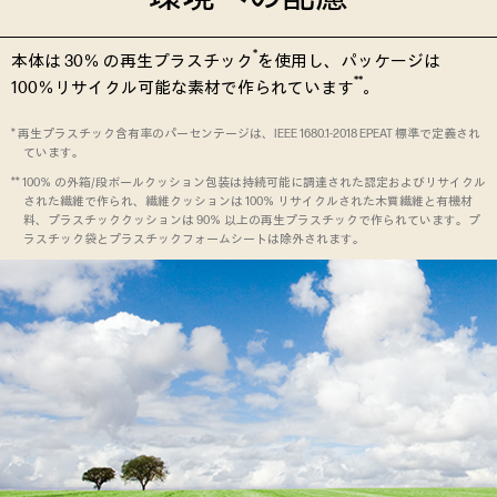
*
本体は 30％ の再生プラスチック
を使用し、パッケージは
**
100％リサイクル可能な素材で作られています
。
* 再生プラスチック含有率のパーセンテージは、IEEE 1680.1-2018 EPEAT 標準で定義され
ています。
** 100％ の外箱/段ボールクッション包装は持続可能に調達された認定およびリサイクル
された繊維で作られ、繊維クッションは 100％ リサイクルされた木質繊維と有機材
料、プラスチッククッションは 90％ 以上の再生プラスチックで作られています。プ
ラスチック袋とプラスチックフォームシートは除外されます。