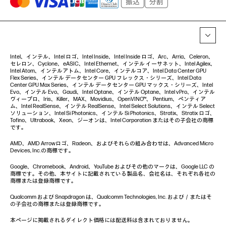
Intel、インテル、Intel ロゴ、Intel Inside、Intel Inside ロゴ、Arc、Arria、Celeron、
セレロン、Cyclone、eASIC、Intel Ethernet、インテル イーサネット、Intel Agilex、
Intel Atom、インテルアトム、Intel Core、インテルコア、Intel Data Center GPU
Flex Series、インテル データセンター GPU フレックス・シリーズ、Intel Data
Center GPU Max Series、インテル データセンター GPU マックス・シリーズ、Intel
Evo、インテル Evo、Gaudi、Intel Optane、インテル Optane、Intel vPro、インテル
ヴィープロ、Iris、Killer、MAX、Movidius、OpenVINO™、 Pentium、ペンティア
ム、Intel RealSense、インテル RealSense、Intel Select Solutions、インテル Select
ソリューション、Intel Si Photonics、インテル Si Photonics、Stratix、Stratix ロゴ、
Tofino、Ultrabook、Xeon、ジーオンは、Intel Corporation またはその子会社の商標
です。
AMD、AMD Arrowロゴ、Radeon、およびそれらの組み合わせは、Advanced Micro
Devices, Inc.の商標です。
Google、Chromebook、Android、YouTube およびその他のマークは、Google LLC の
商標です。その他、本サイトに記載されている製品名、会社名は、それぞれ各社の
商標または登録商標です。
Qualcomm および Snapdragon は、Qualcomm Technologies, Inc. および／またはそ
の子会社の商標または登録商標です。
本ページに掲載されるダイレクト価格には配送料は含まれておりません。