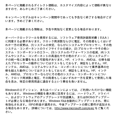
本ページに掲載されるダイレクト価格は、カスタマイズ内容によって価格が異なり
ますので、あらかじめご了承ください。
キャンペーンモデルはキャンペーン期間中であっても予告なく終了する場合がござ
います。予めご了承ください。
本ページに掲載される情報は、予告や周知なく変更となる場合があります。
オーバークロックツールを使用するには、ソフトウェア使用許諾契約書（EULA）
に同意する必要があります。クロック周波数ならびに電圧、その両者もしくはいず
れか一方の変更は、(1) システムの安定、ならびにシステムやプロセッサー、その他
システム・コンポーネントのライフサイクルの減少、(2) プロセッサーやその他シ
ステム・コンポーネントのエラー、(3) システムのパフォーマンスの低減、(4) シス
テムやシステム・コンポーネントの高温化やその他のダメージ、(5) システムデー
タの統一性に影響を与える可能性があります。HP、インテル、AMDは、仕様を超
えたプロセッサーの動作についてはテストをしておらず、保証をしません。HP、
インテル、AMDは、システムやシステム・コンポーネントについて業界基準の仕
様を超えた動作についてはテストをしておらず、保証をしません。HP、インテ
ル、AMDは、プロセッサーならびにその他のシステム・コンポーネントについ
て、クロック周波数と電圧、その両者もしくはいずれか一方を変更して使用した場
合を含み、特定の使用用途に適合するという責任を負いません。
Windowsのエディション、またはバージョンによっては、ご利用いただけない機能
もあります。 Windowsの機能を最大限に活用するには、ハードウェア、ドライバ
ー、およびソフトウェアのアップグレードや別途購入、またはBIOSのアップデー
トが必要となる場合があります。 Windows 10は自動的にアップデートされ、常に
有効化されます。 ISPの料金が適用され、今後アップデートの際に要件が追加され
る場合もあります。 詳細については、
http://www.microsoft.com/ja-jp/
をご覧くだ
さい。