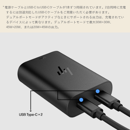
* 電源ケーブルとUSB-C to USB-Cケーブルが1本ずつ同梱されています。2台同時に充電
するには別途対応したUSB-Cケーブルをご用意いただく必要があります。
デュアルポートモードがアクティブなときにサポートされる出力は、充電されてい
るデバイスによって異なります。デュアルポートモードで最大30W+30W、
45W+20W、または20W+45Wの出力。