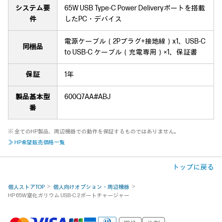
システム要
65W USB Type-C Power Deliveryポートを搭載
件
したPC・デバイス
電源ケーブル（2Pプラグ+接地線）x1、USB-C
同梱品
to USB-C ケーブル（充電専用）×1、保証書
保証
1年
製品基本型
600Q7AA#ABJ
番
※ 全てのHP製品、周辺機器での動作を保証するものではありません。
≫ HP希望販売価格一覧
トップに戻る
個人ストアTOP
個人向けオプション・周辺機器
HP 65W窒化ガリウム USB-C 2ポートチャージャー