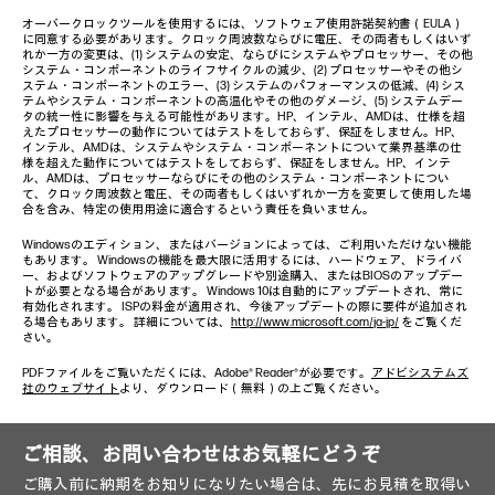
オーバークロックツールを使用するには、ソフトウェア使用許諾契約書（EULA）
に同意する必要があります。クロック周波数ならびに電圧、その両者もしくはいず
れか一方の変更は、(1) システムの安定、ならびにシステムやプロセッサー、その他
システム・コンポーネントのライフサイクルの減少、(2) プロセッサーやその他シ
ステム・コンポーネントのエラー、(3) システムのパフォーマンスの低減、(4) シス
テムやシステム・コンポーネントの高温化やその他のダメージ、(5) システムデー
タの統一性に影響を与える可能性があります。HP、インテル、AMDは、仕様を超
えたプロセッサーの動作についてはテストをしておらず、保証をしません。HP、
インテル、AMDは、システムやシステム・コンポーネントについて業界基準の仕
様を超えた動作についてはテストをしておらず、保証をしません。HP、インテ
ル、AMDは、プロセッサーならびにその他のシステム・コンポーネントについ
て、クロック周波数と電圧、その両者もしくはいずれか一方を変更して使用した場
合を含み、特定の使用用途に適合するという責任を負いません。
Windowsのエディション、またはバージョンによっては、ご利用いただけない機能
もあります。 Windowsの機能を最大限に活用するには、ハードウェア、ドライバ
ー、およびソフトウェアのアップグレードや別途購入、またはBIOSのアップデー
トが必要となる場合があります。 Windows 10は自動的にアップデートされ、常に
有効化されます。 ISPの料金が適用され、今後アップデートの際に要件が追加され
る場合もあります。 詳細については、
http://www.microsoft.com/ja-jp/
をご覧くだ
さい。
PDFファイルをご覧いただくには、Adobe® Reader®が必要です。
アドビシステムズ
社のウェブサイト
より、ダウンロード（無料）の上ご覧ください。
ご相談、お問い合わせはお気軽にどうぞ
ご購入前に納期をお知りになりたい場合は、先にお見積を取得い