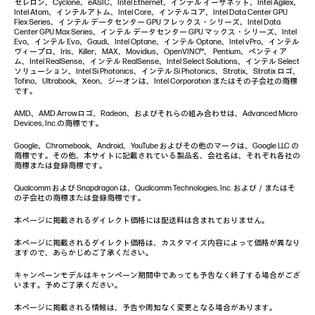
セレロン、Cyclone、eASIC、Intel Ethernet、インテル イーサネット、Intel Agilex、
Intel Atom、インテルアトム、Intel Core、インテルコア、Intel Data Center GPU
Flex Series、インテル データセンター GPU フレックス・シリーズ、Intel Data
Center GPU Max Series、インテル データセンター GPU マックス・シリーズ、Intel
Evo、インテル Evo、Gaudi、Intel Optane、インテル Optane、Intel vPro、インテル
ヴィープロ、Iris、Killer、MAX、Movidius、OpenVINO™、 Pentium、ペンティア
ム、Intel RealSense、インテル RealSense、Intel Select Solutions、インテル Select
ソリューション、Intel Si Photonics、インテル Si Photonics、Stratix、Stratix ロゴ、
Tofino、Ultrabook、Xeon、ジーオンは、Intel Corporation またはその子会社の商標
です。
AMD、AMD Arrowロゴ、Radeon、およびそれらの組み合わせは、Advanced Micro
Devices, Inc.の商標です。
Google、Chromebook、Android、YouTube およびその他のマークは、Google LLC の
商標です。その他、本サイトに記載されている製品名、会社名は、それぞれ各社の
商標または登録商標です。
Qualcomm および Snapdragon は、Qualcomm Technologies, Inc. および／またはそ
の子会社の商標または登録商標です。
本ページに掲載されるダイレクト価格には配送料は含まれておりません。
本ページに掲載されるダイレクト価格は、カスタマイズ内容によって価格が異なり
ますので、あらかじめご了承ください。
キャンペーンモデルはキャンペーン期間中であっても予告なく終了する場合がござ
います。予めご了承ください。
本ページに掲載される情報は、予告や周知なく変更となる場合があります。